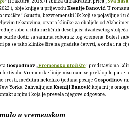
ge
“ (Fraktura, 2018.) i zbirka ultrakratkih priča „
Sva naša 
2022.), obje knjige u prijevodu
Ksenije Banović
. U roman
utočište“ Gaustin, bezvremenski lik koji se pojavljuje i u
jevim tekstovima, otvara klinike za oboljele od Alzheimer
eđuje sobe u stilu različitih desetljeća dvadesetog stoljeća
 održe dodir sa samima sobom iz tog vremena. Bolest zab
i pa se tako klinike šire na gradske četvrti, a onda i na cij
eta
Gospodinov
„
Vremensko utočište
“ predstavio na Ed
festivalu. Vremenske linije nisu nam se preklopile pa se 
je sresti, međutim nekoliko tjedana poslije
Gospodinov
mi
New Yorka. Zahvaljujem
Kseniji Banović
koja mi je omogu
ntakt s njim i koja je prevela njegove odgovore.
limalo u vremenskom