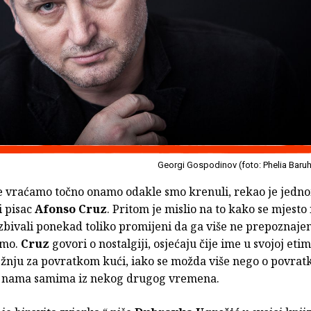
Georgi Gospodinov (foto: Phelia Baru
e vraćamo točno onamo odakle smo krenuli, rekao je jedn
i pisac
Afonso Cruz
. Pritom je mislio na to kako se mjesto 
zbivali ponekad toliko promijeni da ga više ne prepoznaje
imo.
Cruz
govori o nostalgiji, osjećaju čije ime u svojoj etim
ežnju za povratkom kući, iako se možda više nego o povratk
 nama samima iz nekog drugog vremena.