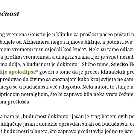
ućnost
g vremena Gaustin je u klinike za prošlost počeo puštati 
boljele od Alzheimera nego i njihove bližnje, a potom i sve 
njem vremenu nisu osjećali kod kuće“. Neki su tamo odlazil
za prošlim vremenima, a drugi iz straha „jer je svijet nezad
ma dolje, a budućnost je dokinuta“. Slično tome,
Srećko H
lije apokalipse
“ govori o tome da je proces klimatskih p
apredovao da živimo sa spoznajom kako kraj svijeta ne sam
nego se u budućnosti već i dogodio. Neki autori to stanje n
ptičnom nostalgijom, što bi zapravo bila neka vrsta čežnje
jom prošlošću.
a nam je „budućnost dokinuta“ jasan je trag barem ovih po
 uključuje jasan i donekle opravdan strah od budućnosti, 
i budućnosti planeta, što zapravo predstavlja jedno te ist