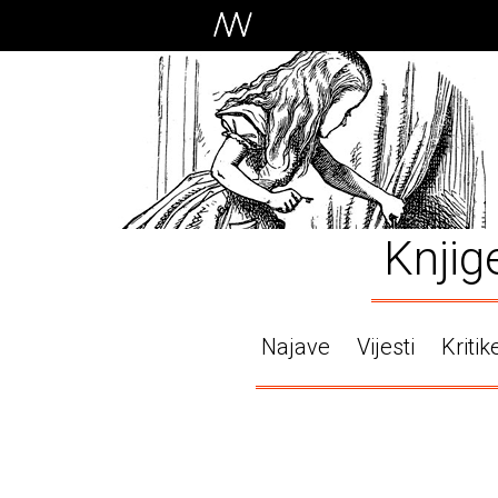
Knjig
Najave
Vijesti
Kritik