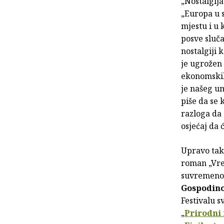
„Nostalgija
„Europa u s
mjestu i u 
posve sluča
nostalgiji 
je ugrožen 
ekonomski
je našeg um
piše da se 
razloga da 
osjećaj da 
Upravo tak
roman „Vrem
suvremeno
Gospodin
Festivalu s
„
Prirodni