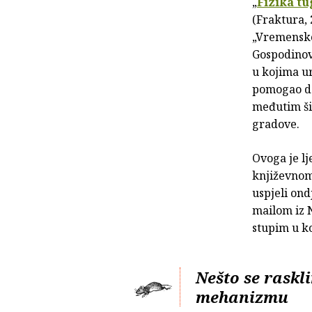
„
Fizika tu
(Fraktura, 
„Vremensko 
Gospodinovl
u kojima ur
pomogao da
međutim šir
gradove.
Ovoga je lj
književnom 
uspjeli ond
mailom iz 
stupim u ko
Nešto se rask
mehanizmu