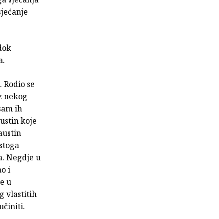
sjećanje
edok
a.
. Rodio se
iz nekog
sam ih
ustin koje
austin
estoga
a. Negdje u
o i
e u
g vlastitih
činiti.