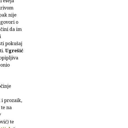
i eseja
 krivom
pak nije
 govori o
 čini da im
i
sti pokušaj
ti.
Ugrešić
opipljiva
gonio
činje
 i prozaik,
 te na
v
vić) te