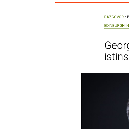
RAZGOVOR
• P
EDINBURGH IN
Georg
istin