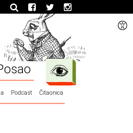
Posao
ga
Podcast
Čitaonica