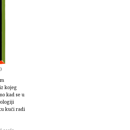
h)
om
iz kojeg
mo kad se u
ologiji
u kući radi