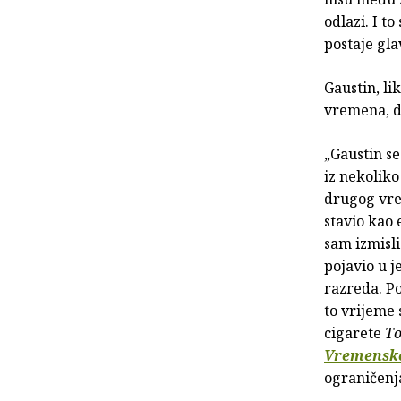
odlazi. I t
postaje gl
Gaustin, li
vremena, d
„Gaustin se
iz nekoliko
drugog vrem
stavio kao
sam izmisli
pojavio u j
razreda. Po
to vrijeme 
cigarete
T
Vremensko
ograničenja