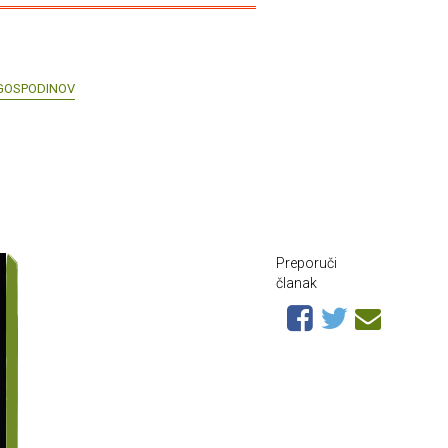
GOSPODINOV
Preporuči
članak