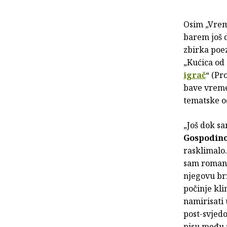
Osim „Vrem
barem još d
zbirka poe
„Kućica od 
igrač
“ (Pr
bave vreme
tematske o
„Još dok sa
Gospodin
rasklimalo.
sam roman 
njegovu brz
počinje kli
namirisati 
post-svjedo
nisu među 