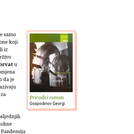
ne samo
one koji
i iz
rživo
orvat
u
romjena
o da je
azivaju
 za
Prirodni roman
Gospodinov Georgi
sljednjih
osobne
o. Pandemija