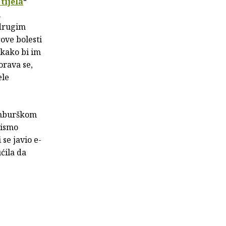
tijela
“
u
 drugim
ove bolesti
 kako bi im
orava se,
ele
inburškom
nismo
 se javio e-
ćila da