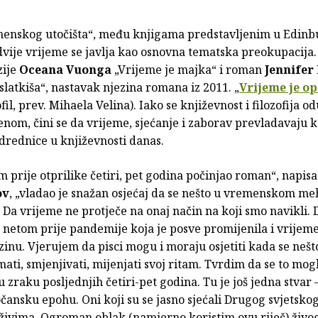
enskog utočišta“, među knjigama predstavljenim u Edinb
vije vrijeme se javlja kao osnovna tematska preokupacija.
zije
Oceana Vuonga
„Vrijeme je majka“ i roman
Jennifer
slatkiša“, nastavak njezina romana iz 2011. „
Vrijeme je o
ofil, prev. Mihaela Velina). Iako se književnost i filozofija o
nom, čini se da vrijeme, sjećanje i zaborav prevladavaju 
drednice u književnosti danas.
m prije otprilike četiri, pet godina počinjao roman“, napisa
ov
, „vladao je snažan osjećaj da se nešto u vremenskom m
 Da vrijeme ne protječe na onaj način na koji smo navikli. 
netom prije pandemije koja je posve promijenila i vrijeme
inu. Vjerujem da pisci mogu i moraju osjetiti kada se nešt
mati, smjenjivati, mijenjati svoj ritam. Tvrdim da se to mog
u zraku posljednjih četiri-pet godina. Tu je još jedna stvar
čansku epohu. Oni koji su se jasno sjećali Drugog svjetskog
živima. Ogroman oblak (namjerno koristim ovu riječ) živog