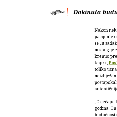
Dokinuta bud
Nakon neko
pacijente o
se „u sadaš
nostalgije 
krenuo pre
knjizi „
Pos
toliko uzn
neizbježan 
postapokali
autentični
„Osjećaju d
godina. On
budućnosti 