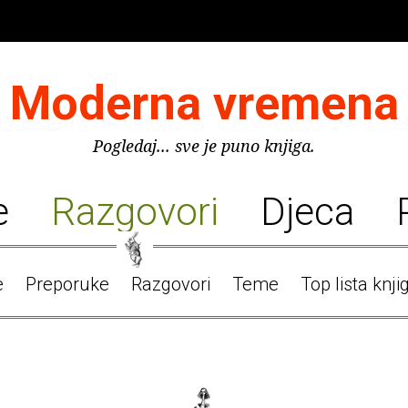
Moderna vremena
Pogledaj... sve je puno knjiga.
e
Razgovori
Djeca
e
Preporuke
Razgovori
Teme
Top lista knji