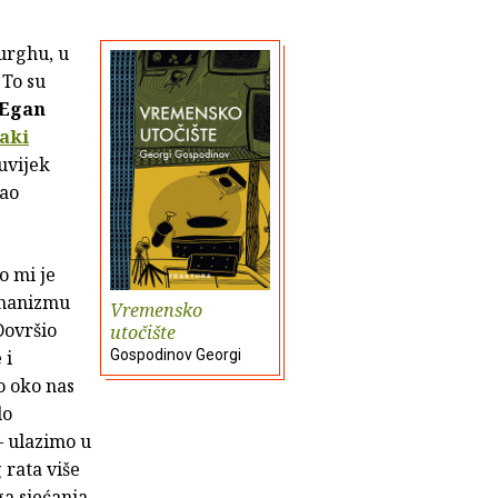
urghu, u
 To su
 Egan
paki
duvijek
kao
o mi je
ehanizmu
Vremensko
Dovršio
utočište
 i
Gospodinov Georgi
o oko nas
lo
 – ulazimo u
 rata više
a sjećanja