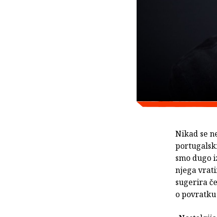
Nikad se n
portugalsk
smo dugo i
njega vrat
sugerira č
o povratku