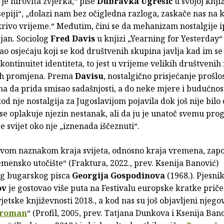
 je hirovita zvjerka,“ piše
Dubravka Ugrešić
u svojoj knjiz
epiji“, „dolazi nam bez očigledna razloga, zaskače nas na
krivo vrijeme.“ Međutim, čini se da mehanizam nostalgije i
jan. Sociolog
Fred Davis
u knjizi „Yearning for Yesterday“
kao osjećaju koji se kod društvenih skupina javlja kad im se
kontinuitet identiteta, to jest u vrijeme velikih društvenih 
h promjena. Prema
Davisu
, nostalgično prisjećanje prošlo
a da prida smisao sadašnjosti, a do neke mjere i budućnos
kod nje nostalgija za Jugoslavijom pojavila dok još nije bilo 
se oplakuje njezin nestanak, ali da ju je unatoč svemu pro
će svijet oko nje „iznenada iščeznuti“.
vom naznakom kraja svijeta, odnosno kraja vremena, zapo
ensko utočište“ (Fraktura, 2022., prev. Ksenija Banović)
g bugarskog pisca
Georgija Gospodinova
(1968.). Pjesnik
ov
je gostovao više puta na Festivalu europske kratke priče
vjetske književnosti 2018., a kod nas su još objavljeni njego
 roman
“ (Profil, 2005, prev. Tatjana Dunkova i Ksenija Bano