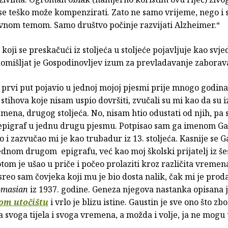
o se teško može kompenzirati. Zato ne samo vrijeme, nego i 
avnom temom. Samo društvo počinje razvijati Alzheimer.“
k koji se preskačući iz stoljeća u stoljeće pojavljuje kao svj
omišljat je Gospodinovljev izum za prevladavanje zaborav
 prvi put pojavio u jednoj mojoj pjesmi prije mnogo godina
 stihova koje nisam uspio dovršiti, zvučali su mi kao da su 
ena, drugog stoljeća. No, nisam htio odustati od njih, pa 
 epigraf u jednu drugu pjesmu. Potpisao sam ga imenom Ga
o i zazvučao mi je kao trubadur iz 13. stoljeća. Kasnije se G
ednom drugom epigrafu, već kao moj školski prijatelj iz š
tom je ušao u priče i počeo prolaziti kroz različita vremen
sreo sam čovjeka koji mu je bio dosta nalik, čak mi je proda
omasian
iz 1937. godine. Geneza njegova nastanka opisana j
m utočištu
i vrlo je blizu istine. Gaustin je sve ono što zbo
 svoga tijela i svoga vremena, a možda i volje, ja ne mogu u