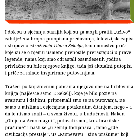
I dok su u sjećanju starijih koji su ga mogli pratiti „uživo“
zabilježena brojna putopisna predavanja, televizijski zapisi
i stripovi o
istraživaču Tiboru Sekelju
, kao i mnoštvo priča
koje su se o njemu usmeno prenosile prerastajući u prave
legende, nama koji smo odrastali osamdesetih godina
privlačne su bile njegove knjige, tada još aktualni putopisi
i priče za mlade inspirirane putovanjima.
Tražeći po knjižničnim policama njegovo ime na hrbtovima
knjiga (najčešće samo T. Sekelj), koje je bilo poziv na
avanturu i daljinu, pripremali smo se na putovanja, ne
samo u mislima i osjećajima potaknutim čitanjem, nego – a
da to nismo znali – u svom životu, u budućnosti. Nakon
„Oluje na Aconcuagui“, putovali smo „kroz brazilske
prašume“ i našli se „u zemlji Indijanaca“, tamo „gde
civilizacija prestaje“, uz „Kumevavu – sina prašume“ koji