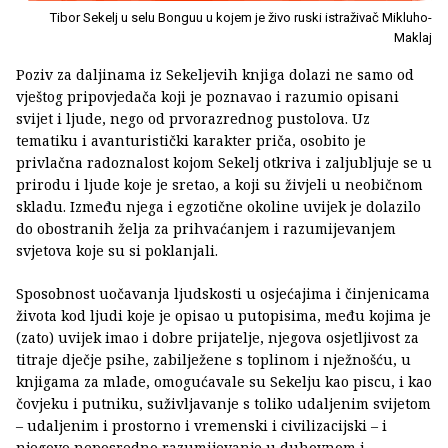
Tibor Sekelj u selu Bonguu u kojem je živo ruski istraživač Mikluho-
Maklaj
Poziv za daljinama iz Sekeljevih knjiga dolazi ne samo od
vještog pripovjedača koji je poznavao i razumio opisani
svijet i ljude, nego od prvorazrednog pustolova. Uz
tematiku i avanturistički karakter priča, osobito je
privlačna radoznalost kojom Sekelj otkriva i zaljubljuje se u
prirodu i ljude koje je sretao, a koji su živjeli u neobičnom
skladu. Između njega i egzotične okoline uvijek je dolazilo
do obostranih želja za prihvaćanjem i razumijevanjem
svjetova koje su si poklanjali.
Sposobnost uočavanja ljudskosti u osjećajima i činjenicama
života kod ljudi koje je opisao u putopisima, među kojima je
(zato) uvijek imao i dobre prijatelje, njegova osjetljivost za
titraje dječje psihe, zabilježene s toplinom i nježnošću, u
knjigama za mlade, omogućavale su Sekelju kao piscu, i kao
čovjeku i putniku, suživljavanje s toliko udaljenim svijetom
– udaljenim i prostorno i vremenski i civilizacijski – i
njegovo neposredno razumijevanje u duhovnom i