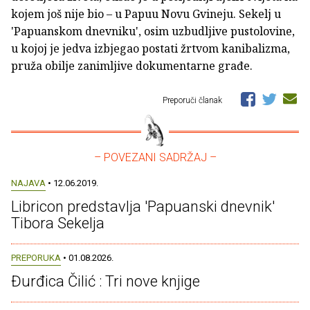
kojem još nije bio – u Papuu Novu Gvineju. Sekelj u
'Papuanskom dnevniku', osim uzbudljive pustolovine,
u kojoj je jedva izbjegao postati žrtvom kanibalizma,
pruža obilje zanimljive dokumentarne građe.
Preporuči članak
– POVEZANI SADRŽAJ –
NAJAVA
• 12.06.2019.
Libricon predstavlja 'Papuanski dnevnik'
Tibora Sekelja
PREPORUKA
• 01.08.2026.
Đurđica Čilić : Tri nove knjige