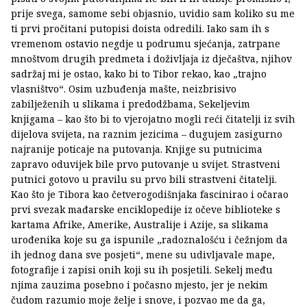
prije svega, samome sebi objasnio, uvidio sam koliko su me
ti prvi pročitani putopisi doista odredili. Iako sam ih s
vremenom ostavio negdje u podrumu sjećanja, zatrpane
mnoštvom drugih predmeta i doživljaja iz dječaštva, njihov
sadržaj mi je ostao, kako bi to Tibor rekao, kao „trajno
vlasništvo“. Osim uzbuđenja mašte, neizbrisivo
zabilježenih u slikama i predodžbama, Sekeljevim
knjigama – kao što bi to vjerojatno mogli reći čitatelji iz svih
dijelova svijeta, na raznim jezicima – dugujem zasigurno
najranije poticaje na putovanja. Knjige su putnicima
zapravo oduvijek bile prvo putovanje u svijet. Strastveni
putnici gotovo u pravilu su prvo bili strastveni čitatelji.
Kao što je Tibora kao četverogodišnjaka fascinirao i očarao
prvi svezak mađarske enciklopedije iz očeve biblioteke s
kartama Afrike, Amerike, Australije i Azije, sa slikama
urođenika koje su ga ispunile „radoznalošću i čežnjom da
ih jednog dana sve posjeti“, mene su udivljavale mape,
fotografije i zapisi onih koji su ih posjetili. Sekelj među
njima zauzima posebno i počasno mjesto, jer je nekim
čudom razumio moje želje i snove, i pozvao me da ga,