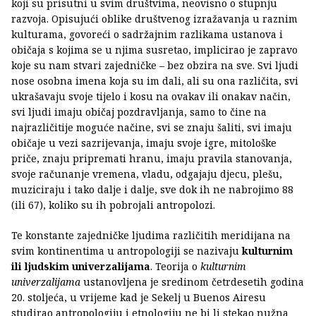
koji su prisutni u svim društvima, neovisno o stupnju
razvoja. Opisujući oblike društvenog izražavanja u raznim
kulturama, govoreći o sadržajnim razlikama ustanova i
običaja s kojima se u njima susretao, implicirao je zapravo
koje su nam stvari zajedničke – bez obzira na sve. Svi ljudi
nose osobna imena koja su im dali, ali su ona različita, svi
ukrašavaju svoje tijelo i kosu na ovakav ili onakav način,
svi ljudi imaju običaj pozdravljanja, samo to čine na
najrazličitije moguće načine, svi se znaju šaliti, svi imaju
običaje u vezi sazrijevanja, imaju svoje igre, mitološke
priče, znaju pripremati hranu, imaju pravila stanovanja,
svoje računanje vremena, vladu, odgajaju djecu, plešu,
muziciraju i tako dalje i dalje, sve dok ih ne nabrojimo 88
(ili 67), koliko su ih pobrojali antropolozi.
Te konstante zajedničke ljudima različitih meridijana na
svim kontinentima u antropologiji se nazivaju
kulturnim
ili ljudskim univerzalijama
. Teorija o
kulturnim
univerzalijama
ustanovljena je sredinom četrdesetih godina
20. stoljeća, u vrijeme kad je Sekelj u Buenos Airesu
studirao antropologiju i etnologiju ne bi li stekao nužna