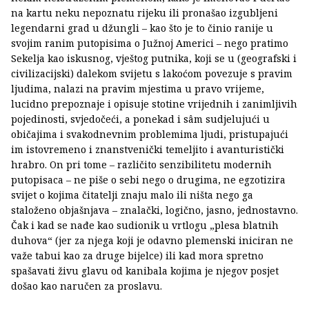
na kartu neku nepoznatu rijeku ili pronašao izgubljeni
legendarni grad u džungli – kao što je to činio ranije u
svojim ranim putopisima o Južnoj Americi – nego pratimo
Sekelja kao iskusnog, vještog putnika, koji se u (geografski i
civilizacijski) dalekom svijetu s lakoćom povezuje s pravim
ljudima, nalazi na pravim mjestima u pravo vrijeme,
lucidno prepoznaje i opisuje stotine vrijednih i zanimljivih
pojedinosti, svjedočeći, a ponekad i sâm sudjelujući u
običajima i svakodnevnim problemima ljudi, pristupajući
im istovremeno i znanstvenički temeljito i avanturistički
hrabro. On pri tome – različito senzibilitetu modernih
putopisaca – ne piše o sebi nego o drugima, ne egzotizira
svijet o kojima čitatelji znaju malo ili ništa nego ga
staloženo objašnjava – znalački, logično, jasno, jednostavno.
Čak i kad se nađe kao sudionik u vrtlogu „plesa blatnih
duhova“ (jer za njega koji je odavno plemenski iniciran ne
važe tabui kao za druge bijelce) ili kad mora spretno
spašavati živu glavu od kanibala kojima je njegov posjet
došao kao naručen za proslavu.