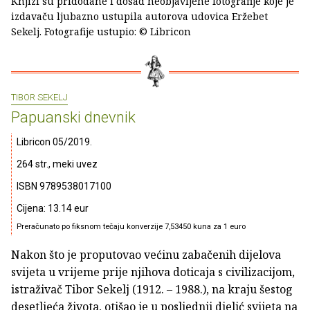
Knjizi su pridodane i dosad neobjavljene fotografije koje je
izdavaču ljubazno ustupila autorova udovica Eržebet
Sekelj. Fotografije ustupio: © Libricon
TIBOR SEKELJ
Papuanski dnevnik
Libricon 05/2019.
264 str., meki uvez
ISBN 9789538017100
Cijena: 13.14 eur
Preračunato po fiksnom tečaju konverzije 7,53450 kuna za 1 euro
Nakon što je proputovao većinu zabačenih dijelova
svijeta u vrijeme prije njihova doticaja s civilizacijom,
istraživač Tibor Sekelj (1912. – 1988.), na kraju šestog
desetljeća života, otišao je u posljednji djelić svijeta na