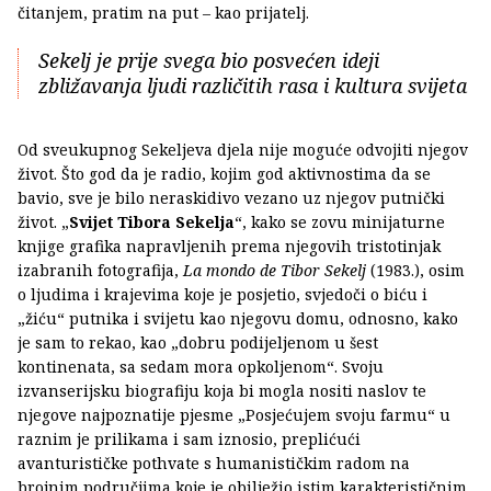
čitanjem, pratim na put – kao prijatelj.
Sekelj je prije svega bio posvećen ideji
zbližavanja ljudi različitih rasa i kultura svijeta
Od sveukupnog Sekeljeva djela nije moguće odvojiti njegov
život. Što god da je radio, kojim god aktivnostima da se
bavio, sve je bilo neraskidivo vezano uz njegov putnički
život. „
Svijet Tibora Sekelja
“, kako se zovu minijaturne
knjige grafika napravljenih prema njegovih tristotinjak
izabranih fotografija,
La mondo de Tibor Sekelj
(1983.), osim
o ljudima i krajevima koje je posjetio, svjedoči o biću i
„žiću“ putnika i svijetu kao njegovu domu, odnosno, kako
je sam to rekao, kao „dobru podijeljenom u šest
kontinenata, sa sedam mora opkoljenom“. Svoju
izvanserijsku biografiju koja bi mogla nositi naslov te
njegove najpoznatije pjesme „Posjećujem svoju farmu“ u
raznim je prilikama i sam iznosio, preplićući
avanturističke pothvate s humanističkim radom na
brojnim područjima koje je obilježio istim karakterističnim