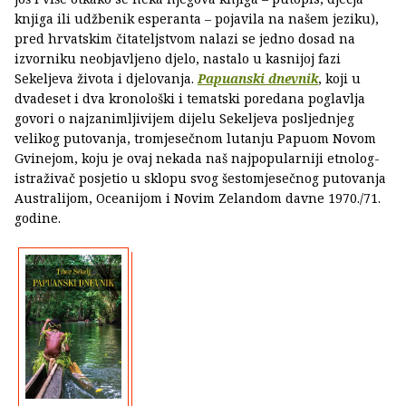
knjiga ili udžbenik esperanta – pojavila na našem jeziku),
pred hrvatskim čitateljstvom nalazi se jedno dosad na
izvorniku neobjavljeno djelo, nastalo u kasnijoj fazi
Sekeljeva života i djelovanja.
Papuanski dnevnik
, koji u
dvadeset i dva kronološki i tematski poredana poglavlja
govori o najzanimljivijem dijelu Sekeljeva posljednjeg
velikog putovanja, tromjesečnom lutanju Papuom Novom
Gvinejom, koju je ovaj nekada naš najpopularniji etnolog-
istraživač posjetio u sklopu svog šestomjesečnog putovanja
Australijom, Oceanijom i Novim Zelandom davne 1970./71.
godine.