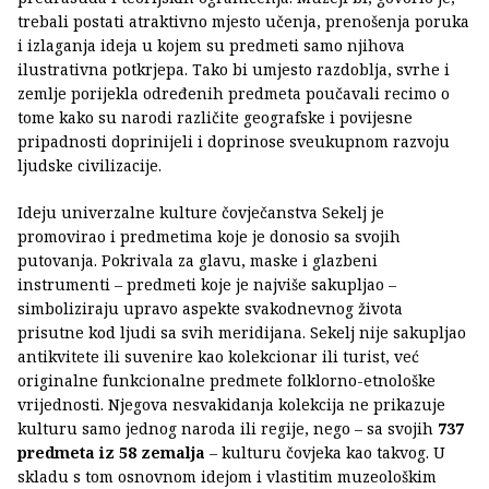
trebali postati atraktivno mjesto učenja, prenošenja poruka
i izlaganja ideja u kojem su predmeti samo njihova
ilustrativna potkrjepa. Tako bi umjesto razdoblja, svrhe i
zemlje porijekla određenih predmeta poučavali recimo o
tome kako su narodi različite geografske i povijesne
pripadnosti doprinijeli i doprinose sveukupnom razvoju
ljudske civilizacije.
Ideju univerzalne kulture čovječanstva Sekelj je
promovirao i predmetima koje je donosio sa svojih
putovanja. Pokrivala za glavu, maske i glazbeni
instrumenti – predmeti koje je najviše sakupljao –
simboliziraju upravo aspekte svakodnevnog života
prisutne kod ljudi sa svih meridijana. Sekelj nije sakupljao
antikvitete ili suvenire kao kolekcionar ili turist, već
originalne funkcionalne predmete folklorno-etnološke
vrijednosti. Njegova nesvakidanja kolekcija ne prikazuje
kulturu samo jednog naroda ili regije, nego – sa svojih
737
predmeta iz 58 zemalja
– kulturu čovjeka kao takvog. U
skladu s tom osnovnom idejom i vlastitim muzeološkim