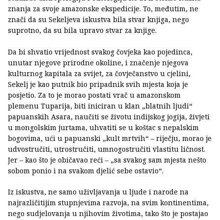
znanja za svoje amazonske ekspedicije. To, međutim, ne
znači da su Sekeljeva iskustva bila stvar knjiga, nego
suprotno, da su bila upravo stvar za knjige.
Da bi shvatio vrijednost svakog čovjeka kao pojedinca,
unutar njegove prirodne okoline, i značenje njegova
kulturnog kapitala za svijet, za čovječanstvo u cjelini,
Sekelj je kao putnik bio pripadnik svih mjesta koja je
posjetio. Za to je morao postati vrač u amazonskom
plemenu Tuparija, biti iniciran u klan „blatnih ljudi“
papuanskih Asara, naučiti se životu indijskog jogija, živjeti
u mongolskim jurtama, uhvatiti se u koštac s nepalskim
bogovima, ući u papuanski „kult mrtvih“ – riječju, morao je
udvostručiti, utrostručiti, umnogostručiti vlastitu ličnost.
Jer – kao što je običavao reći – „sa svakog sam mjesta nešto
sobom ponio i na svakom djelić sebe ostavio“.
Iz iskustva, ne samo uživljavanja u ljude i narode na
najrazličitijim stupnjevima razvoja, na svim kontinentima,
nego sudjelovanja u njihovim životima, tako što je postajao