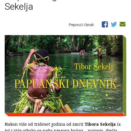
Sekelja
Preporuči članak
Nakon više od trideset godina od smrti
Tibora Sekelja
(a
još i više otkako se neka njegova knjiga – putopis, dječja