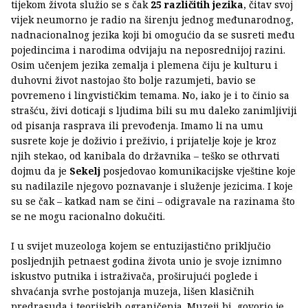
tijekom života služio se s čak
25 različitih jezika
, čitav svoj
vijek neumorno je radio na širenju jednog međunarodnog,
nadnacionalnog jezika koji bi omogućio da se susreti među
pojedincima i narodima odvijaju na neposrednijoj razini.
Osim učenjem jezika zemalja i plemena čiju je kulturu i
duhovni život nastojao što bolje razumjeti, bavio se
povremeno i lingvističkim temama. No, iako je i to činio sa
strašću, živi doticaji s ljudima bili su mu daleko zanimljiviji
od pisanja rasprava ili prevođenja. Imamo li na umu
susrete koje je doživio i preživio, i prijatelje koje je kroz
njih stekao, od kanibala do državnika – teško se othrvati
dojmu da je
Sekelj
posjedovao komunikacijske vještine koje
su nadilazile njegovo poznavanje i služenje jezicima. I koje
su se čak – katkad nam se čini – odigravale na razinama što
se ne mogu racionalno dokučiti.
I u svijet muzeologa kojem se entuzijastično priključio
posljednjih petnaest godina života unio je svoje iznimno
iskustvo putnika i istraživača, proširujući poglede i
shvaćanja svrhe postojanja muzeja, lišen klasičnih
predrasuda i teorijskih ograničenja. Muzeji bi, govorio je,