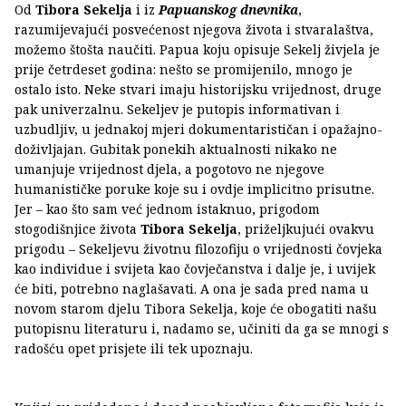
Od
Tibora Sekelja
i iz
Papuanskog dnevnika
,
razumijevajući posvećenost njegova života i stvaralaštva,
možemo štošta naučiti. Papua koju opisuje Sekelj živjela je
prije četrdeset godina: nešto se promijenilo, mnogo je
ostalo isto. Neke stvari imaju historijsku vrijednost, druge
pak univerzalnu. Sekeljev je putopis informativan i
uzbudljiv, u jednakoj mjeri dokumentarističan i opažajno-
doživljajan. Gubitak ponekih aktualnosti nikako ne
umanjuje vrijednost djela, a pogotovo ne njegove
humanističke poruke koje su i ovdje implicitno prisutne.
Jer – kao što sam već jednom istaknuo, prigodom
stogodišnjice života
Tibora Sekelja
, priželjkujući ovakvu
prigodu – Sekeljevu životnu filozofiju o vrijednosti čovjeka
kao individue i svijeta kao čovječanstva i dalje je, i uvijek
će biti, potrebno naglašavati. A ona je sada pred nama u
novom starom djelu Tibora Sekelja, koje će obogatiti našu
putopisnu literaturu i, nadamo se, učiniti da ga se mnogi s
radošću opet prisjete ili tek upoznaju.