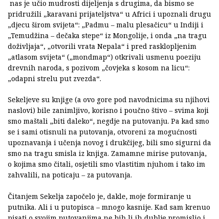
nas je učio mudrosti dijeljenja s drugima, da bismo se
pridružili „karavani prijateljstva“ u Africi i upoznali drugu
„djecu širom svijeta“: „Padmu – malu plesačicu“ u Indiji i
„Temudžina – dečaka stepe“ iz Mongolije, i onda „na tragu
doživljaja“, „otvorili vrata Nepala“ i pred rasklopljenim
„atlasom svijeta“ („mondmap“) otkrivali usmenu poeziju
drevnih naroda, s pozivom „čovjeka s kosom na licu“:
„odapni strelu put zvezda“.
Sekeljeve su knjige (a ovo gore pod navodnicima su njihovi
naslovi) bile zanimljivo, korisno i poučno štivo – svima koji
smo maštali „biti daleko“, negdje na putovanju. Pa kad smo
se i sami otisnuli na putovanja, otvoreni za mogućnosti
upoznavanja i učenja novog i drukčijeg, bili smo sigurni da
smo na tragu smisla iz knjiga. Zamamne mirise putovanja,
o kojima smo čitali, osjetili smo vlastitim njuhom i tako im
zahvalili, na poticaju – za putovanja.
Čitanjem Sekelja započelo je, dakle, moje formiranje u
putnika. Ali i u putopisca – mnogo kasnije. Kad sam krenuo
pisati o svojim putovanjima ne bih li ih dublje promislio i,