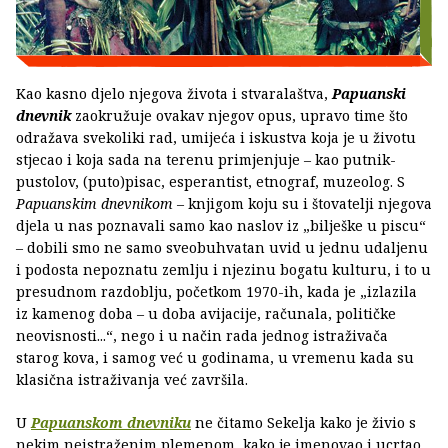
Kao kasno djelo njegova života i stvaralaštva,
Papuanski
dnevnik
zaokružuje ovakav njegov opus, upravo time što
odražava svekoliki rad, umijeća i iskustva koja je u životu
stjecao i koja sada na terenu primjenjuje – kao putnik-
pustolov, (puto)pisac, esperantist, etnograf, muzeolog. S
Papuanskim dnevnikom
– knjigom koju su i štovatelji njegova
djela u nas poznavali samo kao naslov iz „bilješke u piscu“
– dobili smo ne samo sveobuhvatan uvid u jednu udaljenu
i podosta nepoznatu zemlju i njezinu bogatu kulturu, i to u
presudnom razdoblju, početkom 1970-ih, kada je „izlazila
iz kamenog doba – u doba avijacije, računala, političke
neovisnosti...“, nego i u način rada jednog istraživača
starog kova, i samog već u godinama, u vremenu kada su
klasična istraživanja već završila.
U
Papuanskom dnevniku
ne čitamo Sekelja kako je živio s
nekim neistraženim plemenom, kako je imenovao i ucrtao