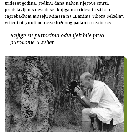
trideset godina, godinu dana nakon njegove smrti,
predstavljen s devedeset knjiga na trideset jezika u
zagrebačkom muzeju Mimara na „Danima Tibora Sekelja“,
vrijedi otrgnuti od nezasluženog padanja u zaborav.
Knjige su putnicima oduvijek bile prvo
putovanje u svijet