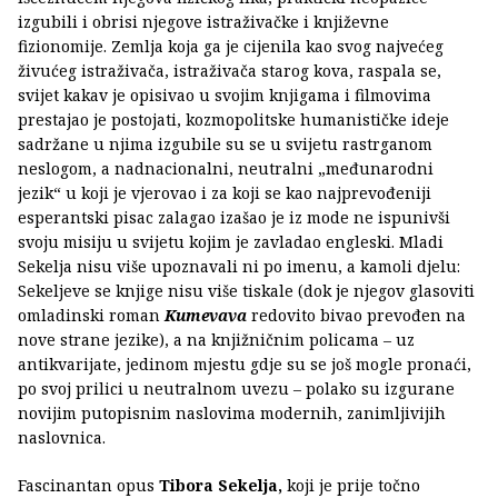
izgubili i obrisi njegove istraživačke i književne
fizionomije. Zemlja koja ga je cijenila kao svog najvećeg
živućeg istraživača, istraživača starog kova, raspala se,
svijet kakav je opisivao u svojim knjigama i filmovima
prestajao je postojati, kozmopolitske humanističke ideje
sadržane u njima izgubile su se u svijetu rastrganom
neslogom, a nadnacionalni, neutralni „međunarodni
jezik“ u koji je vjerovao i za koji se kao najprevođeniji
esperantski pisac zalagao izašao je iz mode ne ispunivši
svoju misiju u svijetu kojim je zavladao engleski. Mladi
Sekelja nisu više upoznavali ni po imenu, a kamoli djelu:
Sekeljeve se knjige nisu više tiskale (dok je njegov glasoviti
omladinski roman
Kumevava
redovito bivao prevođen na
nove strane jezike), a na knjižničnim policama – uz
antikvarijate, jedinom mjestu gdje su se još mogle pronaći,
po svoj prilici u neutralnom uvezu – polako su izgurane
novijim putopisnim naslovima modernih, zanimljivijih
naslovnica.
Fascinantan opus
Tibora Sekelja,
koji je prije točno