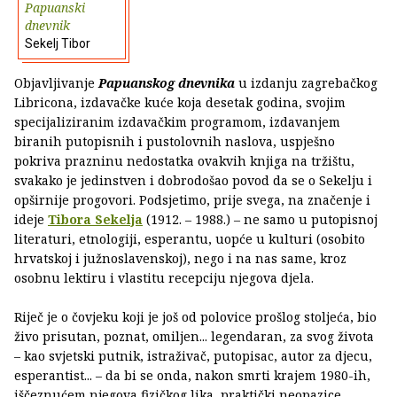
Papuanski
dnevnik
Sekelj Tibor
Objavljivanje
Papuanskog dnevnika
u izdanju zagrebačkog
Libricona, izdavačke kuće koja desetak godina, svojim
specijaliziranim izdavačkim programom, izdavanjem
biranih putopisnih i pustolovnih naslova, uspješno
pokriva prazninu nedostatka ovakvih knjiga na tržištu,
svakako je jedinstven i dobrodošao povod da se o Sekelju i
opširnije progovori. Podsjetimo, prije svega, na značenje i
ideje
Tibora Sekelja
(1912. – 1988.) – ne samo u putopisnoj
literaturi, etnologiji, esperantu, uopće u kulturi (osobito
hrvatskoj i južnoslavenskoj), nego i na nas same, kroz
osobnu lektiru i vlastitu recepciju njegova djela.
Riječ je o čovjeku koji je još od polovice prošlog stoljeća, bio
živo prisutan, poznat, omiljen... legendaran, za svog života
– kao svjetski putnik, istraživač, putopisac, autor za djecu,
esperantist... – da bi se onda, nakon smrti krajem 1980-ih,
iščeznućem njegova fizičkog lika, praktički neopazice