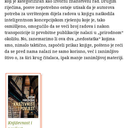
koji je kategoriziran kao izvorni znanstveni rad. Drugim
riječima, posve nepotrebno ostaje utisak da je autorova
potreba za uvrštenjem dijela radova u knjigu naškodila
inteligentnom koncepcijskom rješenju koje je, tako
osmišljeno, omogućilo da se veći broj radova i nakon
transpozicije iz prvobitne publikacije nalazi u „prirodnom“
okolišu. No, zanemarimo li ova dva „nedostatka“ kojima
smo, nimalo taktično, započeli prikaz knjige, pošteno je reći
da se pred nama nalazi ne samo korisno, već i zanimljivo
štivo o, za širi krug čitalaca, ipak manje zanimljivoj materiji.
Književnost i