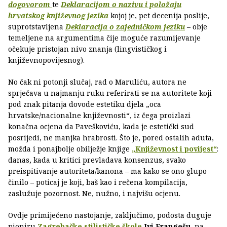
dogovorom
te
Deklaracijom o nazivu i položaju
hrvatskog književnog jezika
kojoj je, pet decenija poslije,
suprotstavljena
Deklaracija o zajedničkom jeziku
– obje
temeljene na argumentima čije moguće razumijevanje
očekuje pristojan nivo znanja (lingvističkog i
književnopovijesnog).
No čak ni potonji slučaj, rad o Maruliću, autora ne
sprječava u najmanju ruku referirati se na autoritete koji
pod znak pitanja dovode estetiku djela „oca
hrvatske/nacionalne književnosti“, iz čega proizlazi
konačna ocjena da Paveškoviću, kada je estetički sud
posrijedi, ne manjka hrabrosti. Što je, pored ostalih aduta,
možda i ponajbolje obilježje knjige
„Književnost i povijest“
:
danas, kada u kritici prevladava konsenzus, svako
preispitivanje autoriteta/kanona – ma kako se ono glupo
činilo – poticaj je koji, baš kao i rečena kompilacija,
zaslužuje pozornost. Ne, nužno, i najvišu ocjenu.
Ovdje primijećeno nastojanje, zaključimo, podosta duguje
pioniru
Zagrebačke stilističke škole
Ivi Frangešu
, na