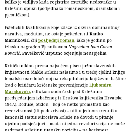
koliko je vidljivo kada registrira estetičke nedostatke u
Krležinu opusu (podjednako romanesknom, dramskom i
pjesničkom).
Estetičkih kvalifikacija koje izlaze iz okvira dominantnog
narativa, međutim, ne ostaje pošteđen ni
Ranko
Marinković
, čiji
posljednji roman
, iako je godinu po
izlasku nagrađen Vjesnikovom
Nagradom Ivan Goran
Kovačić
, Pavešković usputno ocjenjuje neuspjelim.
Kritički otklon prema najvećem piscu južnoslavenskih
književnosti (dakle Krleži) nalazimo i u trećoj cjelini knjige
tematski usredotočenoj na rekapitulaciju književne baštine
(rad o kritičaru kršćanske provenijencije
Ljubomiru
Marakoviću,
odlukom suda časti pod Krležinim
predsjedanjem izbačenog iz Društva književnika Hrvatske
1947.). Doduše, otklon – koji će netko promatrati kao
rezerviranost (ili podozrivost) – niti u jednom trenutku
kanonski status Miroslava Krleže ne dovodi u pitanje,
ujedno podsjećajući – mada nijedna revalorizacija ne može
uzdrmati Krležinu titansku poziciju – na korisnost