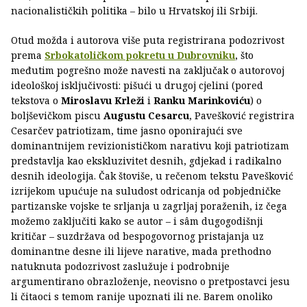
nacionalističkih politika – bilo u Hrvatskoj ili Srbiji.
Otud možda i autorova više puta registrirana podozrivost
prema
Srbokatoličkom pokretu u Dubrovniku
, što
međutim pogrešno može navesti na zaključak o autorovoj
ideološkoj isključivosti: pišući u drugoj cjelini (pored
tekstova o
Miroslavu Krleži
i
Ranku Marinkoviću
) o
boljševičkom piscu
Augustu Cesarcu
, Pavešković registrira
Cesarčev patriotizam, time jasno oponirajući sve
dominantnijem revizionističkom narativu koji patriotizam
predstavlja kao ekskluzivitet desnih, gdjekad i radikalno
desnih ideologija. Čak štoviše, u rečenom tekstu Pavešković
izrijekom upućuje na suludost odricanja od pobjedničke
partizanske vojske te srljanja u zagrljaj poraženih, iz čega
možemo zaključiti kako se autor – i sâm dugogodišnji
kritičar – suzdržava od bespogovornog pristajanja uz
dominantne desne ili lijeve narative, mada prethodno
natuknuta podozrivost zaslužuje i podrobnije
argumentirano obrazloženje, neovisno o pretpostavci jesu
li čitaoci s temom ranije upoznati ili ne. Barem onoliko