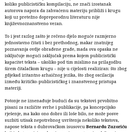
koliko publicističku kompilaciju, ne znači izostanak
autorova napora da zahvaćenu materiju približi i krugu
koji uz pretežno dopreporodnu literaturu nije
književnoznanstveno vezan.
To i jest razlog zašto je rečeno djelo moguće razmjerno
jednostavno čitati i bez prethodnog, makar znatnijeg
poznavanja ovdje obrađene građe, mada ova opaska ne
isključuje mogući zaključak prema kojem publicistički
kapacitet teksta – ukoliko pod tim mislimo na prilagodbu
širem čitalačkom krugu – nije u cijelosti realiziran: što zbog
gdjekad iritantno arhaičnog jezika, što zbog oscilacija
između kritičko-publicističkog i znanstvenog pristupa
materiji.
Potonje ne iznenađuje budući da su tekstovi prvobitno
pisani za različite svrhe i publikacije, pa koncepcijsko
rješenje, ma kako ono dobro ili loše bilo, ne može posve
suzbiti utisak nepotrebnog uvrštenja nekoliko tekstova,
napose teksta o dubrovačkom isusovcu
Bernardu Zuzoriću