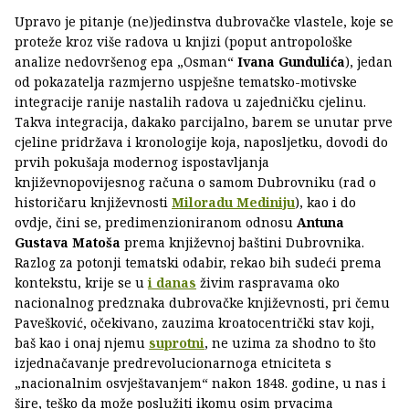
Upravo je pitanje (ne)jedinstva dubrovačke vlastele, koje se
proteže kroz više radova u knjizi (poput antropološke
analize nedovršenog epa „Osman“
Ivana Gundulića
), jedan
od pokazatelja razmjerno uspješne tematsko-motivske
integracije ranije nastalih radova u zajedničku cjelinu.
Takva integracija, dakako parcijalno, barem se unutar prve
cjeline pridržava i kronologije koja, naposljetku, dovodi do
prvih pokušaja modernog ispostavljanja
književnopovijesnog računa o samom Dubrovniku (rad o
historičaru književnosti
Miloradu Mediniju
), kao i do
ovdje, čini se, predimenzioniranom odnosu
Antuna
Gustava Matoša
prema književnoj baštini Dubrovnika.
Razlog za potonji tematski odabir, rekao bih sudeći prema
kontekstu, krije se u
i danas
živim raspravama oko
nacionalnog predznaka dubrovačke književnosti, pri čemu
Pavešković, očekivano, zauzima kroatocentrički stav koji,
baš kao i onaj njemu
suprotni
, ne uzima za shodno to što
izjednačavanje predrevolucionarnoga etniciteta s
„nacionalnim osvještavanjem“ nakon 1848. godine, u nas i
šire, teško da može poslužiti ikomu osim prvacima