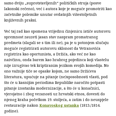
samo dviju „suprotstavljenih“ političkih struja (posve
lakonski rečeno), već i autora koje je moguće promotriti kao
začetnike polemike unutar ovdašnjih višestoljetnih
književnih praksi.
Već taj rad kao spomena vrijednu činjenicu ističe autorovu
spremnost zauzeti jasan stav naspram promatranog
predmeta (slagali se s tim ili ne), pa je u potonjem slučaju
moguće registrirati autorovu sklonost da Vetranovića
registrira kao oportunista, a Držića, ako već ne kao
naivčinu, onda barem kao hrabrog pojedinca koji vlastelu
nije izrugivao tek kriptiranim jezikom svojih komedija. No
ono važnije tiče se opaske kojom, ne samo Držićeva
literatura, upućuje na pitanje (ne)sposobnosti vlasti, pod
što će u kasnijim periodima Republike naročito potpasti
pitanje izostanka modernizacije, a što će u konačnici,
vjerojatno i zbog vezanosti uz hrvatski etnos, dovesti do
njenog kraha početkom 19. stoljeća, a zatim i do neuspjele
restauracije nakon
Konavoskog ustanka
(1813./1814.
godine).