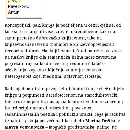
povijest
Pavešković
Antun
Koncepcijski, pak, knjiga je podijeljena u četiri cjeline, od
koje su tri manje ili više izravno usredotočene kako na
samu pretežno dubrovačku književnost, tako na
književnoznanstvenu (ponajprije književnopovijesnu)
recepciju dubrovačke književnosti. Otud potreba ukazati i
na naslov knjige čija semantička širina može zavesti na
pogrešan trag, sukladno čemu prvobitna čitalačka
očekivanja izvjesno uključuju znatniju tematsku
heterogenost koja, međutim, uglavnom izostaje.
Rad koji dominira u prvoj cjelini, budući da je riječ o dijelu
knjige u potpunosti usredotočenom na starodubrovački
literarni kompendij, nastoji, sukladno uvodno naznačenoj
interdisciplinarnosti, ukazati na poveznicu
zadanih/nastalih poetika i političkih praksi, čega je rezultat
i znatnija pažnja posvećena liku i djelu
Marina Držića
te
Mavra Vetranovića
– mogućih predstavnika, naime, ne