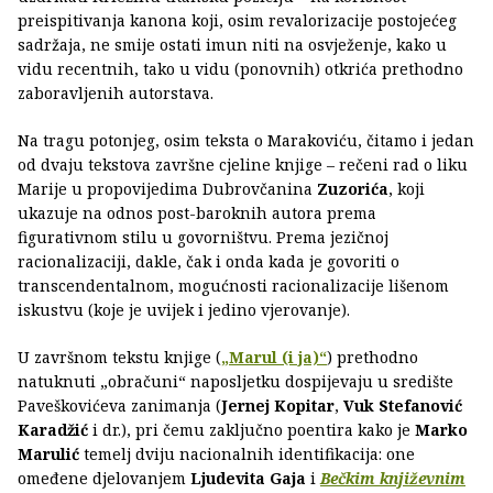
preispitivanja kanona koji, osim revalorizacije postojećeg
sadržaja, ne smije ostati imun niti na osvježenje, kako u
vidu recentnih, tako u vidu (ponovnih) otkrića prethodno
zaboravljenih autorstava.
Na tragu potonjeg, osim teksta o Marakoviću, čitamo i jedan
od dvaju tekstova završne cjeline knjige – rečeni rad o liku
Marije u propovijedima Dubrovčanina
Zuzorića
, koji
ukazuje na odnos post-baroknih autora prema
figurativnom stilu u govorništvu. Prema jezičnoj
racionalizaciji, dakle, čak i onda kada je govoriti o
transcendentalnom, mogućnosti racionalizacije lišenom
iskustvu (koje je uvijek i jedino vjerovanje).
U završnom tekstu knjige (
„Marul (i ja)“
) prethodno
natuknuti „obračuni“ naposljetku dospijevaju u središte
Paveškovićeva zanimanja (
Jernej Kopitar
,
Vuk Stefanović
Karadžić
i dr.), pri čemu zaključno poentira kako je
Marko
Marulić
temelj dviju nacionalnih identifikacija: one
omeđene djelovanjem
Ljudevita Gaja
i
Bečkim književnim