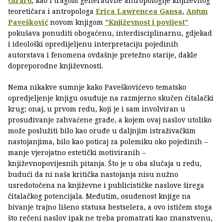
Girard
, kao i tragom generativne antropologije književnog
teoretičara i antropologa
Erica Lawrencea Gansa
,
Antun
Pavešković
novom knjigom
"Književnost i povijest"
pokušava ponuditi obogaćenu, interdisciplinarnu, gdjekad
i ideološki opredijeljenu interpretaciju pojedinih
autorstava i fenomena ovdašnje pretežno starije, dakle
dopreporodne književnosti.
Nema nikakve sumnje kako Paveškovićevo tematsko
opredjeljenje knjigu osuđuje na razmjerno skučen čitalački
krug; onaj, u prvom redu, koji je i sam involviran u
prosuđivanje zahvaćene građe, a kojem ovaj naslov utoliko
može poslužiti bilo kao oruđe u daljnjim istraživačkim
nastojanjima, bilo kao poticaj za polemiku oko pojedinih –
manje vjerojatno estetički motiviranih –
književnopovijesnih pitanja. Što je u oba slučaja u redu,
budući da ni naša kritička nastojanja nisu nužno
usredotočena na književne i publicističke naslove širega
čitalačkog potencijala. Međutim, osuđenost knjige na
bivanje trajno lišeno statusa bestselera, a ovo ističem stoga
što rečeni naslov ipak ne treba promatrati kao znanstvenu,