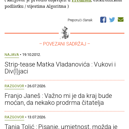
podlistku / vijestima Algoritma )
Preporuči članak
– POVEZANI SADRŽAJ –
NAJAVA
• 19.10.2012.
Strip-tease Matka Vladanovića : Vukovi i
Div(l)jaci
RAZGOVOR
• 26.07.2026.
Franjo Janeš : Važno mi je da kraj bude
moćan, da nekako prodrma čitatelja
RAZGOVOR
• 13.07.2026.
Tanja Tolić : Pisanje, umjetnost, možda je