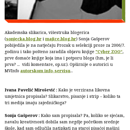
Akademska slikarica, višestruka blogerica
(
sonjecka.blog.hr
i
majice.blog.hr
) Sonja Gašperov
pobijedila je na natječaju Prozak u selekciji proze za 2006/7.
godinu i tako pošteno zaradila objavu knjige
"Cyber ZOO“
,
prve domaće knjige koja ima i potporu bloga (hm, je li
prva? ... vidi komentare, op.ur.). Opširnije o autorici u
MVInfo
autorskom info-servisu
...
Ivana Pavelić Mirošević :
Kako je verzirana likovna
umjetnica propisala? Slikarstvo, pisanje i strip – koliko ta
tri medija imaju zajedničkoga?
Sonja Gašperov :
Kako sam propisala? Pa, koliko se sjećam,
navalu kreativnosti dobila sam negdje početkom srednje
škole, kad sam odlučila natipkati na staroj pisaćoj mašini