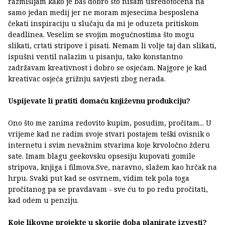
razmišljam kako je baš dobro što nisam usredotočena na
samo jedan medij jer ne moram mjesecima besposlena
čekati inspiraciju u slučaju da mi je oduzeta pritiskom
deadlinea. Veselim se svojim mogućnostima što mogu
slikati, crtati stripove i pisati. Nemam li volje taj dan slikati,
ispušni ventil nalazim u pisanju, tako konstantno
zadržavam kreativnost i dobro se osjećam. Najgore je kad
kreativac osjeća grižnju savjesti zbog nerada.
Uspijevate li pratiti domaću književnu produkciju?
Ono što me zanima redovito kupim, posudim, pročitam... U
vrijeme kad ne radim svoje stvari postajem teški ovisnik o
internetu i svim nevažnim stvarima koje krvoločno žderu
sate. Imam blagu geekovsku opsesiju kupovati gomile
stripova, knjiga i filmova.Sve, naravno, slažem kao hrčak na
hrpu. Svaki put kad se osvrnem, vidim tek pola toga
pročitanog pa se pravdavam - sve ću to po redu pročitati,
kad odem u penziju.
Koje likovne projekte u skorije doba planirate izvesti?