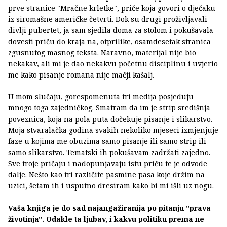
prve stranice "Mračne krletke", priče koja govori o dječaku
iz siromašne američke četvrti. Dok su drugi proživljavali
divlji pubertet, ja sam sjedila doma za stolom i pokušavala
dovesti priču do kraja na, otprilike, osamdesetak stranica
zgusnutog masnog teksta. Naravno, materijal nije bio
nekakav, ali mi je dao nekakvu početnu disciplinu i uvjerio
me kako pisanje romana nije mačji kašalj.
U mom slučaju, gorespomenuta tri medija posjeduju
mnogo toga zajedničkog. Smatram da im je strip središnja
poveznica, koja na pola puta dočekuje pisanje i slikarstvo.
Moja stvaralačka godina svakih nekoliko mjeseci izmjenjuje
faze u kojima me obuzima samo pisanje ili samo strip ili
samo slikarstvo. Tematski ih pokušavam zadržati zajedno.
Sve troje pričaju i nadopunjavaju istu priču te je odvode
dalje. Nešto kao tri različite pasmine pasa koje držim na
uzici, šetam ih i usputno dresiram kako bi mi išli uz nogu.
Vaša knjiga je do sad najangažiranija po pitanju "prava
životinja". Odakle ta ljubav, i kakvu politiku prema ne-