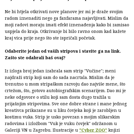
Ne bi htjela otkrivati nove planove jer mi je draže svojim
radom iznenaditi nego ga fanfarama najavljivati. Mislim da
moji radovi moraju imati efekt iznenađenja kako bi zamisao
uspjela do kraja. Otkrivanje bi bilo ravno onom kad kažete
kraj vica prije nego što ste ispričali početak.
Odaberite jedan od vaših stripova i stavite ga na link.
Zašto ste odabrali baš ovaj?
Iz izloga broj jedan izabrala sam strip "Vučine"; meni
najdraži strip koji sam do sada nacrtala. Mislim da je
trenutno u mom stripaškom razvoju dao najviše mene, što
crtežom, što, gotovo autobiografskim scenarijem. Dao mi je
neke odgovore o stilu koji sam dosta dugo tražila u
prijašnjim stripovima. Sve one dobre strane i mane jednog
kreativca prikazane su u liku čovjeka koji je zarobljen u
kostimu vuka. Strip je usko povezan s mojim slikarskim
radovima i izložbom "Vuk je vuku čovjek" održanom u
Galeriji VN u Zagrebu. Ilustracije u
"Cyber ZOO"
knjizi