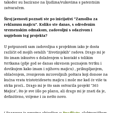
također su bazirane na ljudima/vukovima s patentnim
zatvaračem.
Široj javnosti poznati ste po inicijativi "Zamolba za
reklamnu majicu". Koliko ste danas, s određenim
vremenskim odmakom, zadovoljni s odazivom i
uspjehom tog projekta?
U potpunosti sam zadovoljna s projektom iako je dosta
različit od mojih ostalih "životinjskih" radova. Drago mi je
što imam iskustvo s dolaženjem u kontakt s tolikim
tvrtkama (gdje god se danas okrenem poznajem tvrtku i
dovikujem kako imam i njihovu majicu) , prikupljanjem,
oblačenjem, zvonjavom mrzovoljnih poštara koji donose na
kućna vrata tristotridesetu majicu i mole me kad će više ta
strka proći... Drago mi je što sam ostvarila projekt "365
Majica", što je sve išlo po planu, ali drago mi je znati da je,
definitivno, vrijeme i za nešto novo.
( Razgovor je prvotno objavljen u
Predlistu
, elektroničkom