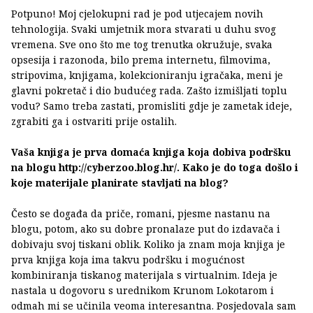
Potpuno! Moj cjelokupni rad je pod utjecajem novih
tehnologija. Svaki umjetnik mora stvarati u duhu svog
vremena. Sve ono što me tog trenutka okružuje, svaka
opsesija i razonoda, bilo prema internetu, filmovima,
stripovima, knjigama, kolekcioniranju igračaka, meni je
glavni pokretač i dio budućeg rada. Zašto izmišljati toplu
vodu? Samo treba zastati, promisliti gdje je zametak ideje,
zgrabiti ga i ostvariti prije ostalih.
Vaša knjiga je prva domaća knjiga koja dobiva podršku
na blogu http://cyberzoo.blog.hr/. Kako je do toga došlo i
koje materijale planirate stavljati na blog?
Često se događa da priče, romani, pjesme nastanu na
blogu, potom, ako su dobre pronalaze put do izdavača i
dobivaju svoj tiskani oblik. Koliko ja znam moja knjiga je
prva knjiga koja ima takvu podršku i mogućnost
kombiniranja tiskanog materijala s virtualnim. Ideja je
nastala u dogovoru s urednikom Krunom Lokotarom i
odmah mi se učinila veoma interesantna. Posjedovala sam