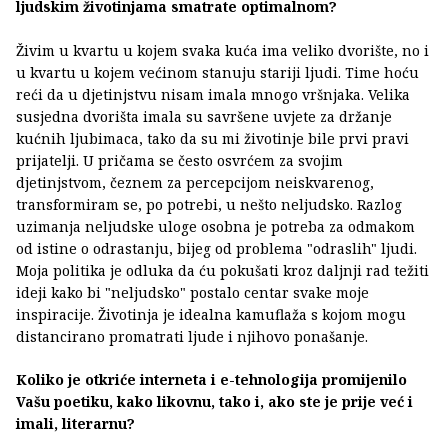
ljudskim životinjama smatrate optimalnom?
Živim u kvartu u kojem svaka kuća ima veliko dvorište, no i
u kvartu u kojem većinom stanuju stariji ljudi. Time hoću
reći da u djetinjstvu nisam imala mnogo vršnjaka. Velika
susjedna dvorišta imala su savršene uvjete za držanje
kućnih ljubimaca, tako da su mi životinje bile prvi pravi
prijatelji. U pričama se često osvrćem za svojim
djetinjstvom, čeznem za percepcijom neiskvarenog,
transformiram se, po potrebi, u nešto neljudsko. Razlog
uzimanja neljudske uloge osobna je potreba za odmakom
od istine o odrastanju, bijeg od problema "odraslih" ljudi.
Moja politika je odluka da ću pokušati kroz daljnji rad težiti
ideji kako bi "neljudsko" postalo centar svake moje
inspiracije. Životinja je idealna kamuflaža s kojom mogu
distancirano promatrati ljude i njihovo ponašanje.
Koliko je otkriće interneta i e-tehnologija promijenilo
Vašu poetiku, kako likovnu, tako i, ako ste je prije već i
imali, literarnu?