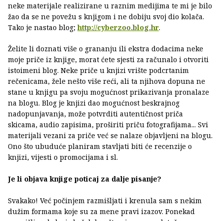
neke materijale realizirane u raznim medijima te mi je bilo
žao da se ne povežu s knjigom i ne dobiju svoj dio kolača.
Tako je nastao blog;
http://cyberzoo.blog.hr
.
Želite li doznati više o grananju ili ekstra dodacima neke
moje priče iz knjige, morat ćete sjesti za računalo i otvoriti
istoimeni blog. Neke priče u knjizi vrište podcrtanim
rečenicama, žele nešto više reći, ali ta njihova dopuna ne
stane u knjigu pa svoju mogućnost prikazivanja pronalaze
na blogu. Blog je knjizi dao mogućnost beskrajnog
nadopunjavanja, može potvrditi autentičnost priča
skicama, audio zapisima, proširiti priču fotografijama... Svi
materijali vezani za priče već se nalaze objavljeni na blogu.
Ono što ubuduće planiram stavljati biti će recenzije o
knjizi, vijesti o promocijama i sl.
Je li objava knjige poticaj za dalje pisanje?
Svakako! Već počinjem razmišljati i krenula sam s nekim
dužim formama koje su za mene pravi izazov. Ponekad