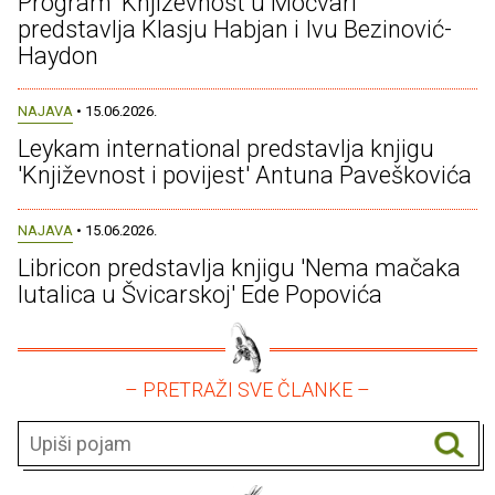
Program 'Književnost u Močvari'
predstavlja Klasju Habjan i Ivu Bezinović-
Haydon
NAJAVA
• 15.06.2026.
Leykam international predstavlja knjigu
'Književnost i povijest' Antuna Paveškovića
NAJAVA
• 15.06.2026.
Libricon predstavlja knjigu 'Nema mačaka
lutalica u Švicarskoj' Ede Popovića
– PRETRAŽI SVE ČLANKE –