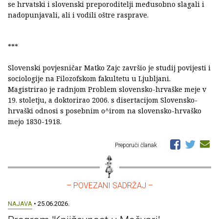
se hrvatski i slovenski preporoditelji međusobno slagali i
nadopunjavali, ali i vodili oštre rasprave.
***
Slovenski povjesničar Matko Zajc završio je studij povijesti i
sociologije na Filozofskom fakultetu u Ljubljani.
Magistrirao je radnjom Problem slovensko-hrvaške meje v
19. stoletju, a doktorirao 2006. s disertacijom Slovensko-
hrvaški odnosi s posebnim o^irom na slovensko-hrvaško
mejo 1830-1918.
Preporuči članak
– POVEZANI SADRŽAJ –
NAJAVA
• 25.06.2026.