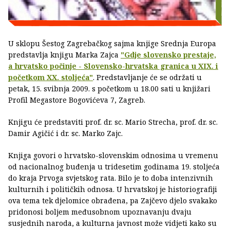
U sklopu Šestog Zagrebačkog sajma knjige Srednja Europa
predstavlja knjigu Marka Zajca
"Gdje slovensko prestaje,
a hrvatsko počinje - Slovensko-hrvatska granica u XIX. i
početkom XX. stoljeća"
. Predstavljanje će se održati u
petak, 15. svibnja 2009. s početkom u 18.00 sati u knjižari
Profil Megastore Bogovićeva 7, Zagreb.
Knjigu će predstaviti prof. dr. sc. Mario Strecha, prof. dr. sc.
Damir Agičić i dr. sc. Marko Zajc.
Knjiga govori o hrvatsko-slovenskim odnosima u vremenu
od nacionalnog buđenja u tridesetim godinama 19. stoljeća
do kraja Prvoga svjetskog rata. Bilo je to doba intenzivnih
kulturnih i političkih odnosa. U hrvatskoj je historiografiji
ova tema tek djelomice obrađena, pa Zajčevo djelo svakako
pridonosi boljem međusobnom upoznavanju dvaju
susjednih naroda, a kulturna javnost može vidjeti kako su