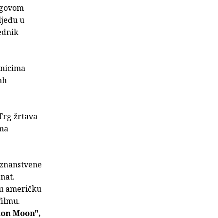
jegovom
ljeđu u
ednik
enicima
nh
 Trg žrtava
lma
a znanstvene
nat.
nu američku
filmu.
ion Moon",