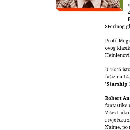
o
z
SFerinog gl
Profil Meg
ovog klasik
Heinlenovi
U 16:45 ist
fašizma 14,
'Starship
Robert An
fantastike 
Višestruko
i svjetsku 
Naime, po 