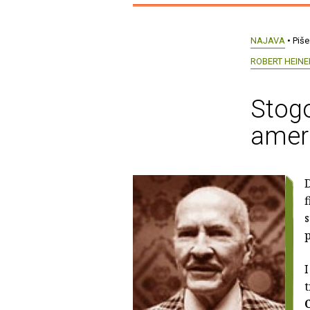
NAJAVA
• Piše
ROBERT HEINE
Stogo
ameri
D
f
s
p
I