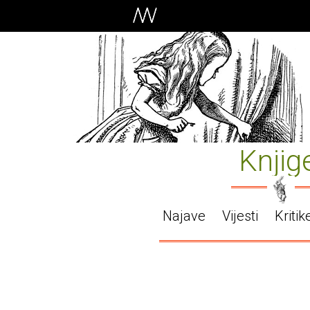
Knjig
Najave
Vijesti
Kritik