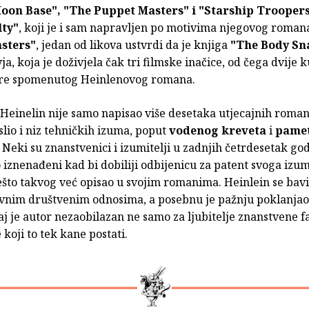
Moon Base", "The Puppet Masters" i "Starship Trooper
lty"
, koji je i sam napravljen po motivima njegovog roma
sters"
, jedan od likova ustvrdi da je knjiga
"The Body Sn
ja, koja je doživjela čak tri filmske inačice, od čega dvije k
re spomenutog Heinlenovog romana.
Heinelin nije samo napisao više desetaka utjecajnih romana
slio i niz tehničkih izuma, poput
vodenog kreveta
i
pame
. Neki su znanstvenici i izumitelji u zadnjih četrdesetak god
 iznenađeni kad bi dobiliji odbijenicu za patent svoga izum
što takvog već opisao u svojim romanima. Heinlein se bavi
vnim društvenim odnosima, a posebnu je pažnju poklanjao
j je autor nezaobilazan ne samo za ljubitelje znanstvene f
 koji to tek kane postati.