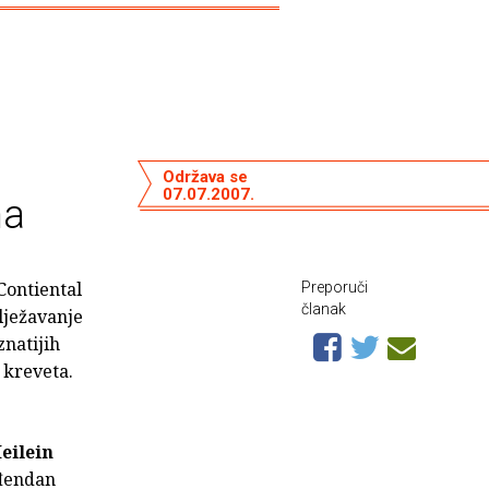
Održava se
07.07.2007.
na
Contiental
Preporuči
članak
lježavanje
znatijih
 kreveta.
eilein
ođendan