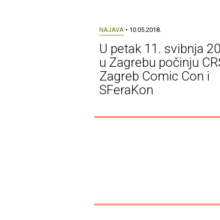
NAJAVA
• 10.05.2018.
U petak 11. svibnja 2
u Zagrebu počinju CR
Zagreb Comic Con i
SFeraKon