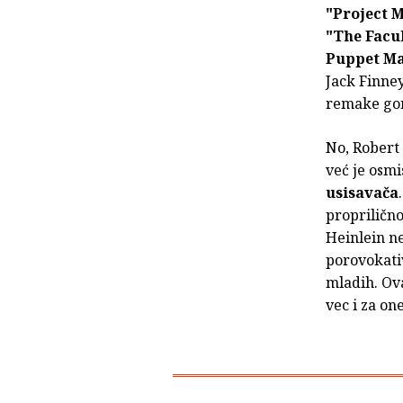
"Project 
"The Facu
Puppet Ma
Jack Finney
remake go
No, Robert 
već je osmi
usisavača
proprilično
Heinlein ne
porovokati
mladih. Ova
vec i za one