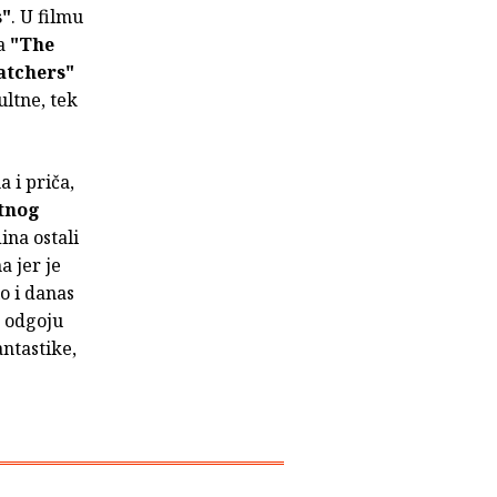
s"
. U filmu
na
"The
atchers"
ultne, tek
 i priča,
tnog
ina ostali
a jer je
o i danas
 odgoju
antastike,