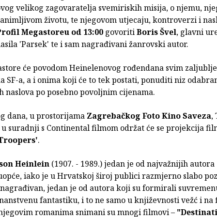
vog velikog zagovaratelja svemiriskih misija, o njemu, n
animljivom životu, te njegovom utjecaju, kontroverzi i nas
Profil Megastoreu od 13:00
govoriti
Boris Švel
, glavni ur
asila 'Parsek' te i sam nagrađivani žanrovski autor.
astore će povodom Heinelenovog rođendana svim zaljublj
a SF-a, a i onima koji će to tek postati, ponuditi niz odabra
h naslova po posebno povoljnim cijenama.
og dana, u prostorijama
Zagrebačkog Foto Kino Saveza
,
 u suradnji s Continental filmom održat će se projekcija fi
 Troopers'
.
son Heinlein
(1907. - 1989.) jedan je od najvažnijih autor
uopće, iako je u Hrvatskoj široj publici razmjerno slabo poz
 nagrađivan, jedan je od autora koji su formirali suvreme
znanstvenu fantastiku, i to ne samo u književnosti vežć i na 
njegovim romanima snimani su mnogi filmovi –
"Destinat