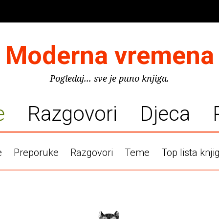
Moderna vremena
Pogledaj... sve je puno knjiga.
e
Razgovori
Djeca
e
Preporuke
Razgovori
Teme
Top lista knji