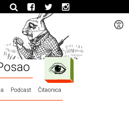
Posao
ga
Podcast
Čitaonica