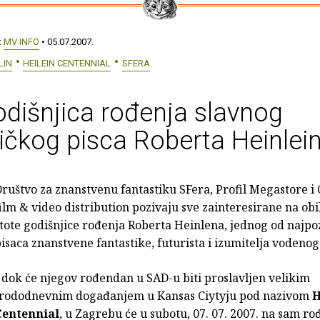
:
MV INFO
• 05.07.2007.
LIN
HEILEIN CENTENNIAL
SFERA
dišnjica rođenja slavnog
čkog pisca Roberta Heinlei
ruštvo za znanstvenu fantastiku SFera, Profil Megastore i 
ilm & video distribution pozivaju sve zainteresirane na obi
tote godišnjice rođenja Roberta Heinlena, jednog od najpo
isaca znanstvene fantastike, futurista i izumitelja vodenog
 dok će njegov rođendan u SAD-u biti proslavljen velikim
trododnevnim događanjem u Kansas Ciytyju pod nazivom
H
Centennial
, u Zagrebu će u subotu, 07. 07. 2007. na sam r