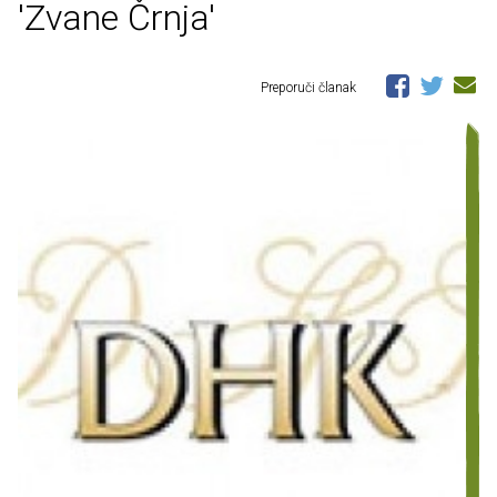
'Zvane Črnja'
Preporuči članak