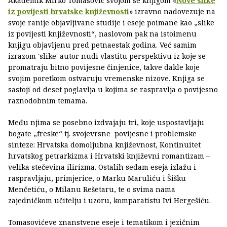
Akademik Mirko Tomasović svojom se knjigom «
Nove slike
iz povijesti hrvatske književnosti
» izravno nadovezuje na
svoje ranije objavljivane studije i eseje poimane kao „slike
iz povijesti književnosti“, naslovom pak na istoimenu
knjigu objavljenu pred petnaestak godina. Već samim
izrazom 'slike' autor nudi vlastitu perspektivu iz koje se
promatraju bitno povijesne činjenice, takve dakle koje
svojim poretkom ostvaruju vremenske nizove. Knjiga se
sastoji od deset poglavlja u kojima se raspravlja o povijesno
raznodobnim temama.
Među njima se posebno izdvajaju tri, koje uspostavljaju
bogate „freske“ tj. svojevrsne povijesne i problemske
sinteze: Hrvatska domoljubna književnost, Kontinuitet
hrvatskog petrarkizma i Hrvatski književni romantizam –
velika stečevina ilirizma. Ostalih sedam eseja izlažu i
raspravljaju, primjerice, o Marku Maruliću i Šišku
Menčetiću, o Milanu Rešetaru, te o svima nama
zajedničkom učitelju i uzoru, komparatistu Ivi Hergešiću.
Tomasovićeve znanstvene eseje i tematikom i jezičnim