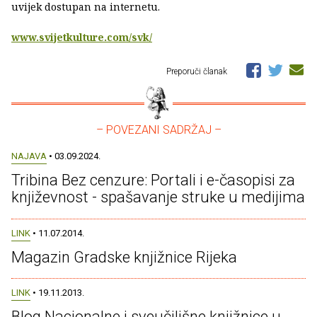
uvijek dostupan na internetu.
www.svijetkulture.com/svk/
Preporuči članak
– POVEZANI SADRŽAJ –
NAJAVA
• 03.09.2024.
Tribina Bez cenzure: Portali i e-časopisi za
književnost - spašavanje struke u medijima
LINK
• 11.07.2014.
Magazin Gradske knjižnice Rijeka
LINK
• 19.11.2013.
Blog Nacionalne i sveučilišne knjižnice u