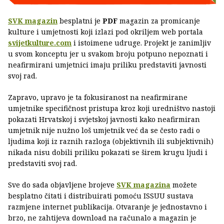
SVK magazin
besplatni je
PDF
magazin za promicanje
kulture i umjetnosti koji izlazi pod okriljem web portala
svijetkulture.com
i istoimene udruge. Projekt je zanimljiv
u svom konceptu jer u svakom broju potpuno nepoznati i
neafirmirani umjetnici imaju priliku predstaviti javnosti
svoj rad.
Zapravo, upravo je ta fokusiranost na neafirmirane
umjetnike specifičnost pristupa kroz koji uredništvo nastoji
pokazati Hrvatskoj i svjetskoj javnosti kako neafirmiran
umjetnik nije nužno loš umjetnik već da se često radi o
ljudima koji iz raznih razloga (objektivnih ili subjektivnih)
nikada nisu dobili priliku pokazati se širem krugu ljudi i
predstaviti svoj rad.
Sve do sada objavljene brojeve
SVK magazina
možete
besplatno čitati i distribuirati pomoću ISSUU sustava
razmjene internet publikacija. Otvaranje je jednostavno i
brzo, ne zahtijeva download na računalo a magazin je