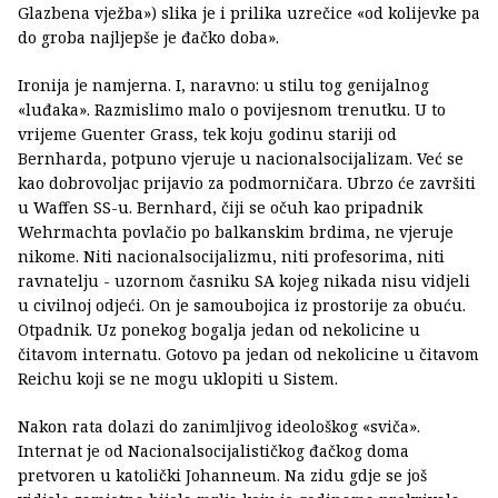
Glazbena vježba») slika je i prilika uzrečice «od kolijevke pa
do groba najljepše je đačko doba».
Ironija je namjerna. I, naravno: u stilu tog genijalnog
«luđaka». Razmislimo malo o povijesnom trenutku. U to
vrijeme Guenter Grass, tek koju godinu stariji od
Bernharda, potpuno vjeruje u nacionalsocijalizam. Već se
kao dobrovoljac prijavio za podmorničara. Ubrzo će završiti
u Waffen SS-u. Bernhard, čiji se očuh kao pripadnik
Wehrmachta povlačio po balkanskim brdima, ne vjeruje
nikome. Niti nacionalsocijalizmu, niti profesorima, niti
ravnatelju - uzornom časniku SA kojeg nikada nisu vidjeli
u civilnoj odjeći. On je samoubojica iz prostorije za obuću.
Otpadnik. Uz ponekog bogalja jedan od nekolicine u
čitavom internatu. Gotovo pa jedan od nekolicine u čitavom
Reichu koji se ne mogu uklopiti u Sistem.
Nakon rata dolazi do zanimljivog ideološkog «sviča».
Internat je od Nacionalsocijalističkog đačkog doma
pretvoren u katolički Johanneum. Na zidu gdje se još