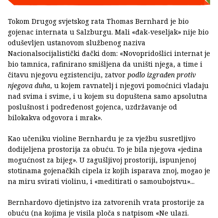
Tokom Drugog svjetskog rata Thomas Bernhard je bio
gojenac internata u Salzburgu. Mali «đak-veseljak» nije bio
oduševljen ustanovom službenog naziva
Nacionalsocijalistički đački dom: «Novopridošlici internat je
bio tamnica, rafinirano smišljena da uništi njega, a time i
čitavu njegovu egzistenciju, zatvor
podlo izgrađen protiv
njegova duha
, u kojem ravnatelj i njegovi pomoćnici vladaju
nad svima i svime, i u kojem su dopuštena samo apsolutna
poslušnost i podređenost gojenca, uzdržavanje od
bilokakva odgovora i mrak».
Kao učeniku violine Bernhardu je za vježbu susretljivo
dodijeljena prostorija za obuću. To je bila njegova «jedina
mogućnost za bijeg». U zagušljivoj prostoriji, ispunjenoj
stotinama gojenačkih cipela iz kojih isparava znoj, mogao je
na miru svirati violinu, i «meditirati o samoubojstvu»...
Bernhardovo djetinjstvo iza zatvorenih vrata prostorije za
obuću (na kojima je visila ploča s natpisom «Ne ulazi.