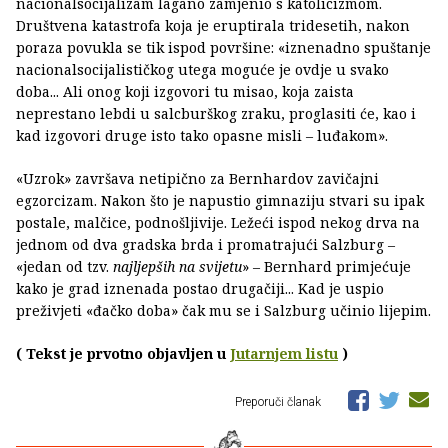
nacionalsocijalizam lagano zamjenio s katolicizmom.
Društvena katastrofa koja je eruptirala tridesetih, nakon
poraza povukla se tik ispod površine: «iznenadno spuštanje
nacionalsocijalističkog utega moguće je ovdje u svako
doba... Ali onog koji izgovori tu misao, koja zaista
neprestano lebdi u salcburškog zraku, proglasiti će, kao i
kad izgovori druge isto tako opasne misli – luđakom».
«Uzrok» završava netipično za Bernhardov zavičajni
egzorcizam. Nakon što je napustio gimnaziju stvari su ipak
postale, malčice, podnošljivije. Ležeći ispod nekog drva na
jednom od dva gradska brda i promatrajući Salzburg –
«jedan od tzv.
najljepših na svijetu
» – Bernhard primjećuje
kako je grad iznenada postao drugačiji... Kad je uspio
preživjeti «đačko doba» čak mu se i Salzburg učinio lijepim.
( Tekst je prvotno objavljen u
Jutarnjem listu
)
Preporuči članak