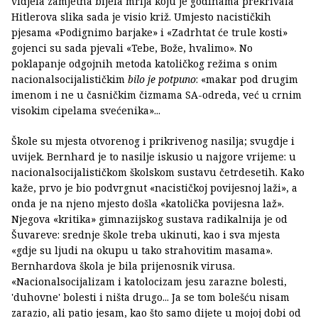
vidjela zamjetna bijela mrlja koju je godinama prekrivala
Hitlerova slika sada je visio križ. Umjesto nacističkih
pjesama «Podignimo barjake» i «Zadrhtat će trule kosti»
gojenci su sada pjevali «Tebe, Bože, hvalimo». No
poklapanje odgojnih metoda katoličkog režima s onim
nacionalsocijalističkim
bilo je potpuno
: «makar pod drugim
imenom i ne u časničkim čizmama SA-odreda, već u crnim
visokim cipelama svećenika»...
Škole su mjesta otvorenog i prikrivenog nasilja; svugdje i
uvijek. Bernhard je to nasilje iskusio u najgore vrijeme: u
nacionalsocijalističkom školskom sustavu četrdesetih. Kako
kaže, prvo je bio podvrgnut «nacističkoj povijesnoj laži», a
onda je na njeno mjesto došla «katolička povijesna laž».
Njegova «kritika» gimnazijskog sustava radikalnija je od
Šuvareve: srednje škole treba ukinuti, kao i sva mjesta
«gdje su ljudi na okupu u tako strahovitim masama».
Bernhardova škola je bila prijenosnik virusa.
«Nacionalsocijalizam i katolocizam jesu zarazne bolesti,
'duhovne' bolesti i ništa drugo... Ja se tom bolešću nisam
zarazio, ali patio jesam, kao što samo dijete u mojoj dobi od