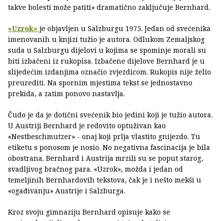
takve bolesti može patiti» dramatično zaključuje Bernhard.
«Uzrok»
je objavljen u Salzburgu 1975. Jedan od svećenika
imenovanih u knjizi tužio je autora. Odlukom Zemaljskog
suda u Salzburgu dijelovi u kojima se spominje morali su
biti izbačeni iz rukopisa. Izbačene dijelove Bernhard je u
slijedećim izdanjima označio zvjezdicom. Rukopis nije želio
preurediti. Na spornim mjestima tekst se jednostavno
prekida, a zatim ponovo nastavlja.
Čudo je da je dotični svećenik bio jedini koji je tužio autora.
U Austriji Bernhard je redovito optuživan kao
«Nestbeschmutzer» - onaj koji prlja vlastito gnijezdo. Tu
etiketu s ponosom je nosio. No negativna fascinacija je bila
obostrana. Bernhard i Austrija mrzili su se poput starog,
svadljivog bračnog para. «Uzrok», možda i jedan od
temeljinih Bernhardovih tekstova, čak je i nešto mekši u
«ogađivanju» Austrije i Salzburga.
Kroz svoju gimnaziju Bernhard opisuje kako se