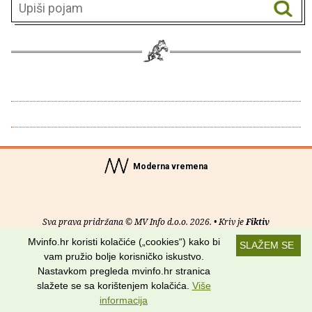
Moderna vremena
Sva prava pridržana © MV Info d.o.o. 2026. • Kriv je
Fiktiv
Mvinfo.hr koristi kolačiće („cookies“) kako bi
SLAŽEM SE
O nama
•
Pomoć
•
Uvjeti korištenja
•
RSS kanali
vam pružio bolje korisničko iskustvo.
Nastavkom pregleda mvinfo.hr stranica
Potraži nas na:
slažete se sa korištenjem kolačića.
Više
informacija