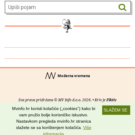
Moderna vremena
Sva prava pridržana © MV Info d.o.o. 2026. • Kriv je
Fiktiv
Mvinfo.hr koristi kolačiće („cookies“) kako bi
SLAŽEM SE
O nama
•
Pomoć
•
Uvjeti korištenja
•
RSS kanali
vam pružio bolje korisničko iskustvo.
Nastavkom pregleda mvinfo.hr stranica
Potraži nas na:
slažete se sa korištenjem kolačića.
Više
informacija