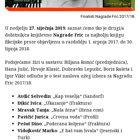
Finalisti Nagrade Fric 2017/18.
U nedjelju
27. siječnja 2019.
saznat ćemo tko je drugi/a
dobitnik/ca književne
Nagrade Fric
za najbolju knjigu
fikcijske proze objavljenu u razdoblju 1. srpnja 2017. do 30.
lipnja 2018.
Podsjećamo: žiri u sastavu: Biljana Romić (predsjednica),
Hana Jušić, Hrvoje Klasić, Dubravko Lepušić, Boris Rašeta i
Igor Vikić odlučio je o šest naslova užeg izbora za Nagradu
Fric 2017/18:
Avdić Selvedin
: „Kap veselja“ (Sandorf)
Đikić Ivica
: „Ukazanje“ (Fraktura)
Mravak Tanja
: „Naša žena“ (Hena com)
Pavičić Jurica
: „Crvena voda“ (Profil)
Pešut Dino
: „Poderana koljena“ (Fraktura)
Vidojković Marko
: „E baš vam hvala“ (Jesenski i
Turk)