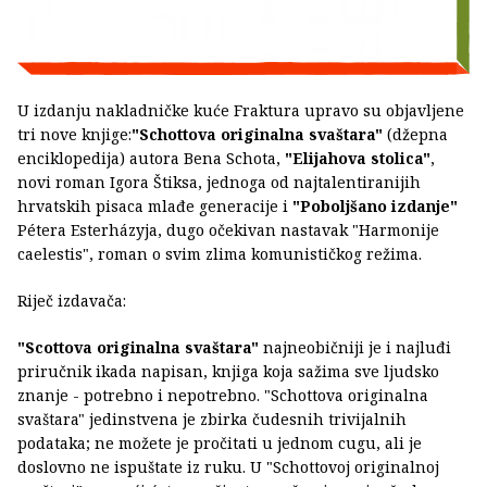
U izdanju nakladničke kuće Fraktura upravo su objavljene
tri nove knjige:
"Schottova originalna svaštara"
(džepna
enciklopedija) autora Bena Schota,
"Elijahova stolica"
,
novi roman Igora Štiksa, jednoga od najtalentiranijih
hrvatskih pisaca mlađe generacije i
"Poboljšano izdanje"
Pétera Esterházyja, dugo očekivan nastavak "Harmonije
caelestis", roman o svim zlima komunističkog režima.
Riječ izdavača:
"Scottova originalna svaštara"
najneobičniji je i najluđi
priručnik ikada napisan, knjiga koja sažima sve ljudsko
znanje - potrebno i nepotrebno. "Schottova originalna
svaštara" jedinstvena je zbirka čudesnih trivijalnih
podataka; ne možete je pročitati u jednom cugu, ali je
doslovno ne ispuštate iz ruku. U "Schottovoj originalnoj