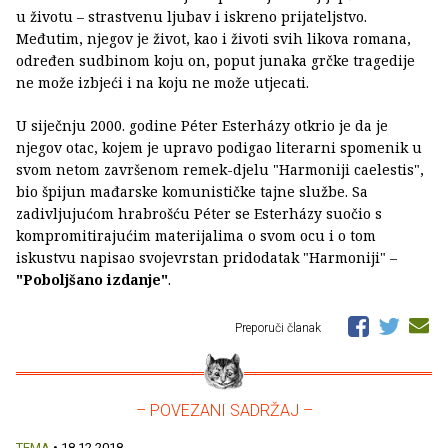
u životu – strastvenu ljubav i iskreno prijateljstvo.
Međutim, njegov je život, kao i životi svih likova romana,
određen sudbinom koju on, poput junaka grčke tragedije
ne može izbjeći i na koju ne može utjecati.
U siječnju 2000. godine Péter Esterházy otkrio je da je
njegov otac, kojem je upravo podigao literarni spomenik u
svom netom završenom remek-djelu "Harmoniji caelestis",
bio špijun mađarske komunističke tajne službe. Sa
zadivljujućom hrabrošću Péter se Esterházy suočio s
kompromitirajućim materijalima o svom ocu i o tom
iskustvu napisao svojevrstan pridodatak "Harmoniji" –
"Poboljšano izdanje"
.
Preporuči članak
– POVEZANI SADRŽAJ –
TEMA
• 18.12.2018.