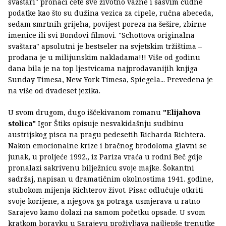
svaštari" pronaći ćete sve životno važne i sasvim čudne
podatke kao što su dužina vezica za cipele, ručna abeceda,
sedam smrtnih grijeha, povijest poreza na šešire, zbirne
imenice ili svi Bondovi filmovi. "Schottova originalna
svaštara" apsolutni je bestseler na svjetskim tržištima –
prodana je u milijunskim nakladama!!! Više od godinu
dana bila je na top ljestvicama najprodavanijih knjiga
Sunday Timesa, New York Timesa, Spiegela... Prevedena je
na više od dvadeset jezika.
U svom drugom, dugo iščekivanom romanu
"Elijahova
stolica"
Igor Štiks opisuje nesvakidašnju sudbinu
austrijskog pisca na pragu pedesetih Richarda Richtera.
Nakon emocionalne krize i bračnog brodoloma glavni se
junak, u proljeće 1992., iz Pariza vraća u rodni Beč gdje
pronalazi sakrivenu bilježnicu svoje majke. Šokantni
sadržaj, napisan u dramatičnim okolnostima 1941. godine,
stubokom mijenja Richterov život. Pisac odlučuje otkriti
svoje korijene, a njegova ga potraga usmjerava u ratno
Sarajevo kamo dolazi na samom početku opsade. U svom
kratkom boravku u Sarajevu proživljava najljepše trenutke