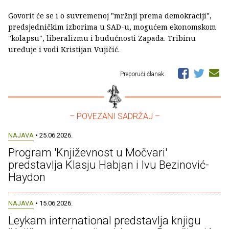
Govorit će se i o suvremenoj "mržnji prema demokraciji",
predsjedničkim izborima u SAD-u, mogućem ekonomskom
"kolapsu", liberalizmu i budućnosti Zapada. Tribinu
uređuje i vodi Kristijan Vujičić.
Preporuči članak
– POVEZANI SADRŽAJ –
NAJAVA
• 25.06.2026.
Program 'Književnost u Močvari'
predstavlja Klasju Habjan i Ivu Bezinović-
Haydon
NAJAVA
• 15.06.2026.
Leykam international predstavlja knjigu