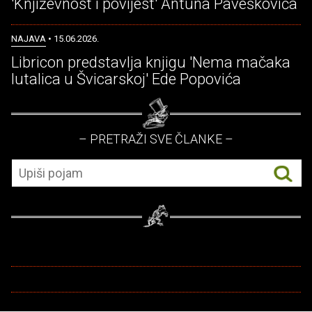
'Književnost i povijest' Antuna Paveškovića
NAJAVA
• 15.06.2026.
Libricon predstavlja knjigu 'Nema mačaka
lutalica u Švicarskoj' Ede Popovića
– PRETRAŽI SVE ČLANKE –