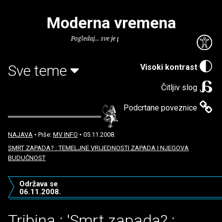
Moderna vremena
Pogledaj... sve je puno knjiga.
Sve teme
Visoki kontrast
Čitljiv slog
Podcrtane poveznice
NAJAVA
• Piše:
MV INFO
• 05.11.2008.
SMRT ZAPADA? : TEMELJNE VRIJEDNOSTI ZAPADA I NJEGOVA
BUDUĆNOST
Održava se
06.11.2008.
Tribina : 'Smrt zapada? :