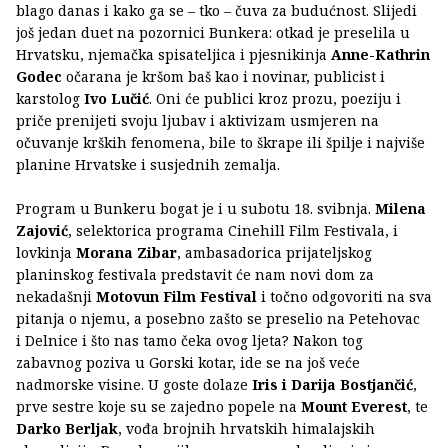
blago danas i kako ga se – tko – čuva za budućnost. Slijedi
još jedan duet na pozornici Bunkera: otkad je preselila u
Hrvatsku, njemačka spisateljica i pjesnikinja
Anne-Kathrin
Godec
očarana je kršom baš kao i novinar, publicist i
karstolog
Ivo Lučić
. Oni će publici kroz prozu, poeziju i
priče prenijeti svoju ljubav i aktivizam usmjeren na
očuvanje krških fenomena, bile to škrape ili špilje i najviše
planine Hrvatske i susjednih zemalja.
Program u Bunkeru bogat je i u subotu 18. svibnja.
Milena
Zajović
, selektorica programa Cinehill Film Festivala, i
lovkinja
Morana Zibar
, ambasadorica prijateljskog
planinskog festivala predstavit će nam novi dom za
nekadašnji
Motovun Film Festival
i točno odgovoriti na sva
pitanja o njemu, a posebno zašto se preselio na Petehovac
i Delnice i što nas tamo čeka ovog ljeta? Nakon tog
zabavnog poziva u Gorski kotar, ide se na još veće
nadmorske visine. U goste dolaze
Iris i Darija Bostjančić
,
prve sestre koje su se zajedno popele na
Mount Everest
, te
Darko Berljak
, vođa brojnih hrvatskih himalajskih