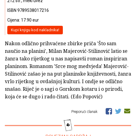
212 str., meki uvez
ISBN 9789538017216
Cijena: 17.90 eur
Kupi knjigu kod nakladnika!
Nakon odlično prihvaćene zbirke priča 'Što sam
naučio na planini', Milan Majerović-Stilinović latio se
žanra tako rijetkog u nas napisavši roman inspiriran
planinom. Romanom 'Srce mog medvjeda' Majerović-
Stilinović zašao je na put planinske književnosti, žanra
vrlo rijetkog u ovdašnjoj kulturi. I ondje se odlično
snašao. Riječ je o sagi o Gorskom kotaru i o prirodi,
koja će se dugo i rado čitati. (Edo Popović)
Preporuči članak