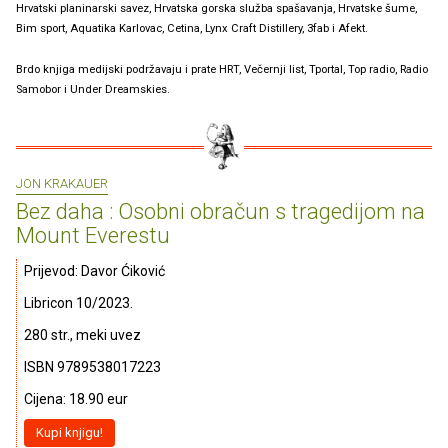
Hrvatski planinarski savez, Hrvatska gorska služba spašavanja, Hrvatske šume,
Bim sport, Aquatika Karlovac, Cetina, Lynx Craft Distillery, 3fab i Afekt.
Brdo knjiga medijski podržavaju i prate HRT, Večernji list, Tportal, Top radio, Radio
Samobor i Under Dreamskies.
JON KRAKAUER
Bez daha : Osobni obračun s tragedijom na
Mount Everestu
Prijevod: Davor Ćiković
Libricon 10/2023.
280 str., meki uvez
ISBN 9789538017223
Cijena: 18.90 eur
Kupi knjigu!