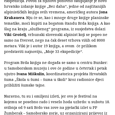
ekspedicija. Povod za njihovo ponovno okupljanje je novo
hrvatsko izdanje knjige „Bez daha“, jedne od najčitanijih
alpinističkih knjiga svih vremena, američkog autora
Jona
Krakauera
. Nju će se, kao i mnoge druge knjige planinske
tematike, moći kupiti na bogatom štandu Brda knjiga. A kao
šlag na kraju „službenog“ programa, iz susjedstva dolazi
Viki Grošelj
, vrhunski slovenski alpinist koji se popeo ne
samo na Everest, nego na čak deset vrhova viših od 8000
metara. Viki je i autor 19 knjiga, a ovom će prilikom
predstaviti najnoviju, „Moje 33 ekspedicije“.
Program Brda knjiga ne događa se samo u centru Bunker:
u Samoborskom muzeju i ove će godine u četvrtak i petak
ujutro
Ivana Miškulin
, koordinatorica projekta Hrvatskih
šuma „Škola u šumi – šuma u školi“ kroz radionice djeci
približiti šumske tajne.
Naravno, tu su i omiljeni izleti, jer ovo je festival na
kojemu se posebno rado i veselo hoda uzbrdo: u subotu 18.
svibnja od 9 sati Brdo vas zove na pješački izlet u PP
Žumberak – Samoborsko gorje, uz organizirani prijevoz iz