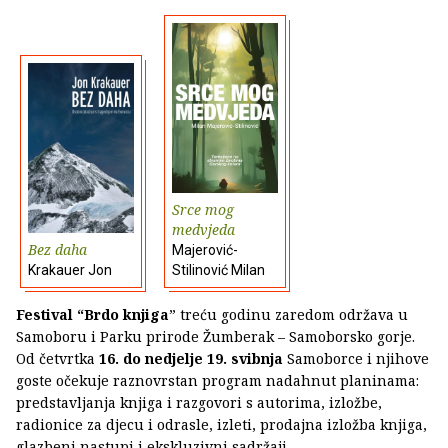
Srce mog
medvjeda
Bez daha
Majerović-
Krakauer Jon
Stilinović Milan
Festival “Brdo knjiga
” treću godinu zaredom održava u
Samoboru i Parku prirode Žumberak – Samoborsko gorje.
Od četvrtka
16. do nedjelje 19. svibnja
Samoborce i njihove
goste očekuje raznovrstan program nadahnut planinama:
predstavljanja knjiga i razgovori s autorima, izložbe,
radionice za djecu i odrasle, izleti, prodajna izložba knjiga,
glazbeni nastupi i ekskluzivni sadržaji.