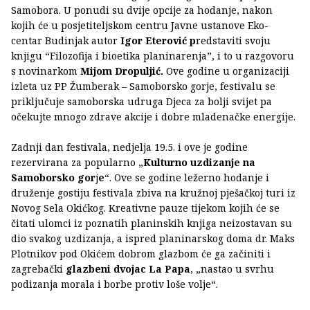
Samobora. U ponudi su dvije opcije za hodanje, nakon
kojih će u posjetiteljskom centru Javne ustanove Eko-
centar Budinjak autor
Igor Eterović p
redstaviti svoju
knjigu “Filozofija i bioetika planinarenja”, i to u razgovoru
s novinarkom
Mijom Dropuljić.
Ove godine u organizaciji
izleta uz PP Žumberak – Samoborsko gorje, festivalu se
priključuje samoborska udruga Djeca za bolji svijet pa
očekujte mnogo zdrave akcije i dobre mladenačke energije.
Zadnji dan festivala, nedjelja 19.5. i ove je godine
rezervirana za popularno „
Kulturno uzdizanje na
Samoborsko gor
j
e
“. Ove se godine ležerno hodanje i
druženje gostiju festivala zbiva na kružnoj pješačkoj turi iz
Novog Sela Okićkog. Kreativne pauze tijekom kojih će se
čitati ulomci iz poznatih planinskih knjiga neizostavan su
dio svakog uzdizanja, a ispred planinarskog doma dr. Maks
Plotnikov pod Okićem dobrom glazbom će ga začiniti i
zagrebački
glazbeni dvojac La Papa
, „nastao u svrhu
podizanja morala i borbe protiv loše volje“.