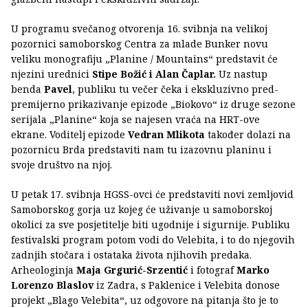
U programu svečanog otvorenja 16. svibnja na velikoj
pozornici samoborskog Centra za mlade Bunker novu
veliku monografiju „Planine / Mountains“ predstavit će
njezini urednici
Stipe Božić i Alan Čaplar.
Uz nastup
benda
Pavel
, publiku tu večer čeka i ekskluzivno pred-
premijerno prikazivanje epizode „Biokovo“ iz druge sezone
serijala „Planine“ koja se najesen vraća na HRT-ove
ekrane. Voditelj epizode
Vedran Mlikota
također dolazi na
pozornicu Brda predstaviti nam tu izazovnu planinu i
svoje društvo na njoj.
U petak 17. svibnja HGSS-ovci će predstaviti novi zemljovid
Samoborskog gorja uz kojeg će uživanje u samoborskoj
okolici za sve posjetitelje biti ugodnije i sigurnije. Publiku
festivalski program potom vodi do Velebita, i to do njegovih
zadnjih stočara i ostataka života njihovih predaka.
Arheologinja
Maja Grgurić-Srzentić
i fotograf
Marko
Lorenzo Blaslov
iz Zadra, s Paklenice i Velebita donose
projekt „Blago Velebita“, uz odgovore na pitanja što je to