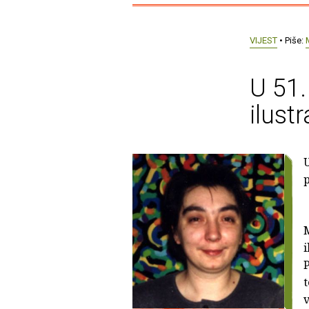
VIJEST
• Piše:
U 51.
ilust
U
p
M
i
P
t
v