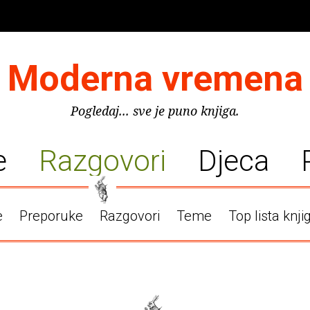
Moderna vremena
Pogledaj... sve je puno knjiga.
e
Razgovori
Djeca
e
Preporuke
Razgovori
Teme
Top lista knji