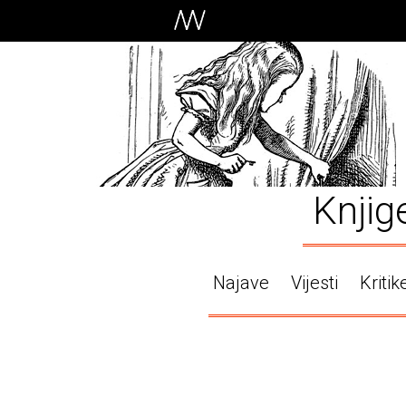
Knjig
Najave
Vijesti
Kritik