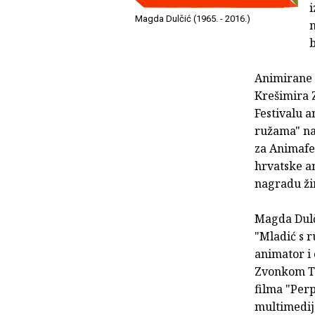
i
Magda Dulčić (1965. - 2016.)
n
b
Animirane f
Krešimira Z
Festivalu a
ružama" na
za Animafe
hrvatske an
nagradu žir
Magda Dulči
"Mladić s r
animator i 
Zvonkom To
filma "Perp
multimedij