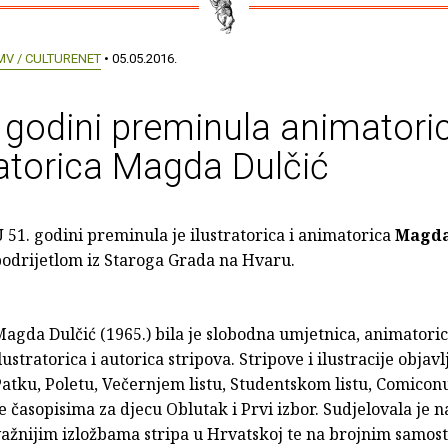
MV / CULTURENET
• 05.05.2016.
 godini preminula animatoric
ratorica Magda Dulčić
 51. godini preminula je ilustratorica i animatorica
Magda
odrijetlom iz Staroga Grada na Hvaru.
agda Dulčić (1965.) bila je slobodna umjetnica, animatoric
lustratorica i autorica stripova. Stripove i ilustracije objavl
atku, Poletu, Večernjem listu, Studentskom listu, Comiconu
e časopisima za djecu Oblutak i Prvi izbor. Sudjelovala je 
ažnijim izložbama stripa u Hrvatskoj te na brojnim samos