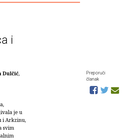
a i
 Dulčić
,
Preporuči
članak
a,
jivala je u
 i Arkzinu,
na svim
talnim