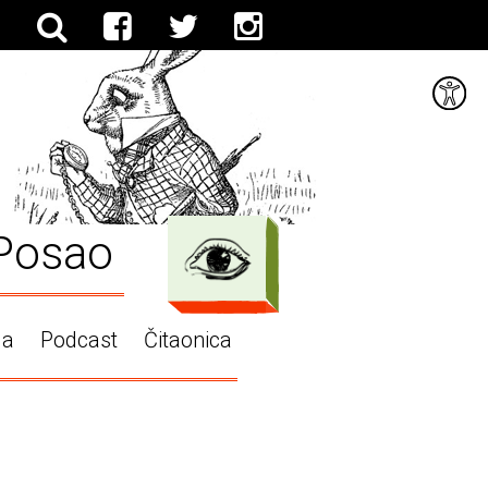
Posao
ga
Podcast
Čitaonica