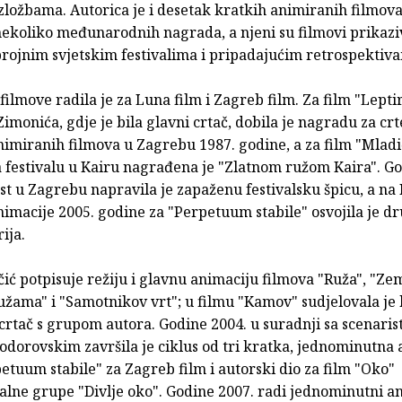
zložbama. Autorica je i desetak kratkih animiranih filmova
ekoliko međunarodnih nagrada, a njeni su filmovi prikazi
rojnim svjetskim festivalima i pripadajućim retrospektiv
ilmove radila je za Luna film i Zagreb film. Za film "Leptir
imonića, gdje je bila glavni crtač, dobila je nagradu za crt
nimiranih filmova u Zagrebu 1987. godine, a za film "Mladi
 festivalu u Kairu nagrađena je "Zlatnom ružom Kaira". Go
st u Zagrebu napravila je zapaženu festivalsku špicu, a na
imacije 2005. godine za "Perpetuum stabile" osvojila je d
ija.
ć potpisuje režiju i glavnu animaciju filmova "Ruža", "Zem
užama" i "Samotnikov vrt"; u filmu "Kamov" sudjelovala je
crtač s grupom autora. Godine 2004. u suradnji sa scenari
dorovskim završila je ciklus od tri kratka, jednominutna
etuum stabile" za Zagreb film i autorski dio za film "Oko"
alne grupe "Divlje oko". Godine 2007. radi jednominutni a