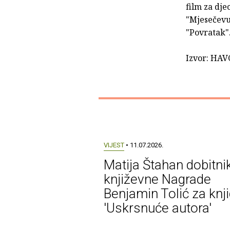
film za dje
"Mjesečevu 
"Povratak"
Izvor: HAV
VIJEST
• 11.07.2026.
Matija Štahan dobitni
književne Nagrade
Benjamin Tolić za knj
'Uskrsnuće autora'