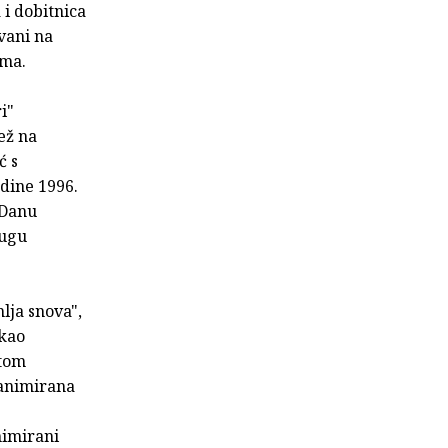
 i dobitnica
vani na
ama.
i"
ež na
ć s
dine 1996.
 Danu
rugu
lja snova",
 kao
stom
 animirana
nimirani