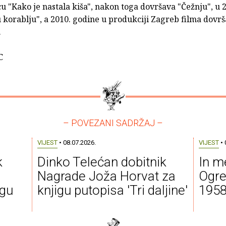
cu "Kako je nastala kiša", nakon toga dovršava "Čežnju", u 
korablju", a 2010. godine u produkciji Zagreb filma dovrš
.
C
– POVEZANI SADRŽAJ –
VIJEST
• 08.07.2026.
VIJEST
• 
k
Dinko Telećan dobitnik
In m
Nagrade Joža Horvat za
Ogre
igu
knjigu putopisa 'Tri daljine'
1958