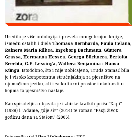
Uredila je više antologija i prevela mnogobrojne knjige,
između ostalih i djela
Thomasa Bernharda
,
Paula Celana
,
Rainera Maria Rilkea
,
Ingeborg Bachmann
,
Güntera
Grassa
,
Hermanna Hessea
,
Georga Büchnera
,
Bertolta
Brechta
,
G.E. Lessinga
,
Waltera Benjamina
i
Hansa
Künga
. Istodobno, što i nije uobičajeno, Truda Stamać bila
je i visoko kompetentna stručnjakinja za pjesništvo na
njemačkom jeziku, ali i za kulturni prostor i okolnosti u
kojima to pjesništvo nastaje.
Kao spisateljica objavila je i zbirke kratkih priča "Kapi"
(1988) i "Adame, gdje si?" (2014) te roman "Pasji život:
godinu dana sa Stašom" (2003).
Fotografija: (c)
Mira Muhoberac
/ HRT