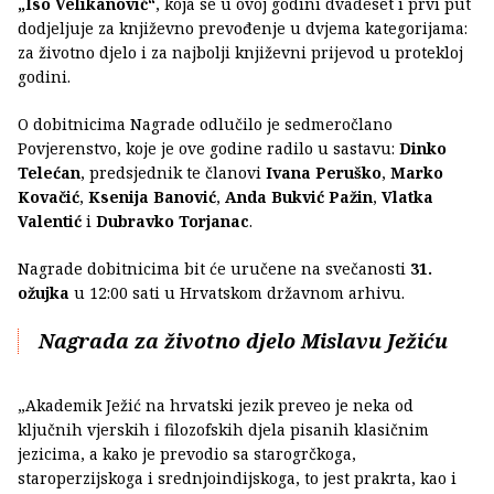
„Iso Velikanović“
, koja se u ovoj godini dvadeset i prvi put
dodjeljuje za književno prevođenje u dvjema kategorijama:
za životno djelo i za najbolji književni prijevod u protekloj
godini.
O dobitnicima Nagrade odlučilo je sedmeročlano
Povjerenstvo, koje je ove godine radilo u sastavu:
Dinko
Telećan
, predsjednik te članovi
Ivana Peruško
,
Marko
Kovačić
,
Ksenija Banović
,
Anda Bukvić Pažin
,
Vlatka
Valentić
i
Dubravko Torjanac
.
Nagrade dobitnicima bit će uručene na svečanosti
31.
ožujka
u 12:00 sati u Hrvatskom državnom arhivu.
Nagrada za životno djelo Mislavu Ježiću
„Akademik Ježić na hrvatski jezik preveo je neka od
ključnih vjerskih i filozofskih djela pisanih klasičnim
jezicima, a kako je prevodio sa starogrčkoga,
staroperzijskoga i srednjoindijskoga, to jest prakrta, kao i