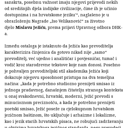
sanskrta, posebnu važnost imaju njegovi prijevodi nekih
od središnjih djela indijske civilizacije, čime ih je učinio
dostupnima i na hrvatskome jeziku'“, naglašeno je u
obrazloženju Nagrade „Iso Velikanović“ za životno
djelo
Mislavu Ježiću
, prema prijavi Upravnog odbora DHK-
a.
Između ostaloga je istaknuto da Ježića kao prevoditelja
karakterizira činjenica da gotovo nikad nije „samo“
prevoditelj, već ujedno i analitičar i povjesničar, tumač i
vodič kroz starodrevne tekstove koje nam donosi. Posebno
je pohvaljen prevoditeljski stil akademika Ježića koji
dokazuje njegovu sposobnost pristupa na dva temeljna
načina: „kada je potrebno studiozno prenijeti smisao iz
jednoga pradavnog, današnjem čitatelju stranoga konteksta
u onaj svakodnevni, hrvatski, moderni, Ježić prevodi s
minucioznom preciznošću, a kada je potrebno prenijeti
poetski smisao, Ježić poseže za cjelokupnom hrvatskom
jezičnom baštinom, što uključuje i arhaizme i lokalizme,
kao i jezik starih hrvatskih pisaca, ne robujući zadržavanju
u okvirima hrvatskoga jezičnog standarda, nego prevodeći