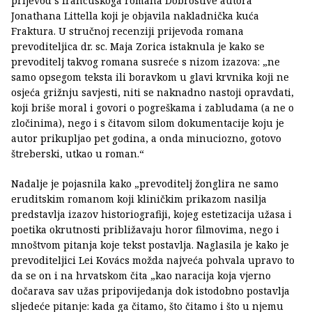
prijevod s francuskoga romana Dobrostive autora
Jonathana Littella koji je objavila nakladnička kuća
Fraktura. U stručnoj recenziji prijevoda romana
prevoditeljica dr. sc. Maja Zorica istaknula je kako se
prevoditelj takvog romana susreće s nizom izazova: „ne
samo opsegom teksta ili boravkom u glavi krvnika koji ne
osjeća grižnju savjesti, niti se naknadno nastoji opravdati,
koji briše moral i govori o pogreškama i zabludama (a ne o
zločinima), nego i s čitavom silom dokumentacije koju je
autor prikupljao pet godina, a onda minuciozno, gotovo
štreberski, utkao u roman.“
Nadalje je pojasnila kako „prevoditelj žonglira ne samo
eruditskim romanom koji kliničkim prikazom nasilja
predstavlja izazov historiografiji, kojeg estetizacija užasa i
poetika okrutnosti približavaju horor filmovima, nego i
mnoštvom pitanja koje tekst postavlja. Naglasila je kako je
prevoditeljici Lei Kovács možda najveća pohvala upravo to
da se on i na hrvatskom čita „kao naracija koja vjerno
dočarava sav užas pripovijedanja dok istodobno postavlja
sljedeće pitanje: kada ga čitamo, što čitamo i što u njemu