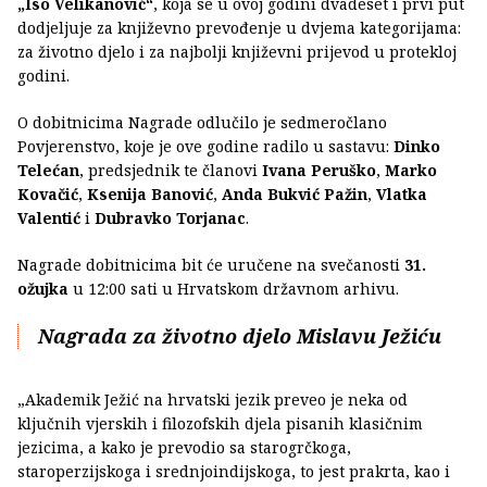
„Iso Velikanović“
, koja se u ovoj godini dvadeset i prvi put
dodjeljuje za književno prevođenje u dvjema kategorijama:
za životno djelo i za najbolji književni prijevod u protekloj
godini.
O dobitnicima Nagrade odlučilo je sedmeročlano
Povjerenstvo, koje je ove godine radilo u sastavu:
Dinko
Telećan
, predsjednik te članovi
Ivana Peruško
,
Marko
Kovačić
,
Ksenija Banović
,
Anda Bukvić Pažin
,
Vlatka
Valentić
i
Dubravko Torjanac
.
Nagrade dobitnicima bit će uručene na svečanosti
31.
ožujka
u 12:00 sati u Hrvatskom državnom arhivu.
Nagrada za životno djelo Mislavu Ježiću
„Akademik Ježić na hrvatski jezik preveo je neka od
ključnih vjerskih i filozofskih djela pisanih klasičnim
jezicima, a kako je prevodio sa starogrčkoga,
staroperzijskoga i srednjoindijskoga, to jest prakrta, kao i