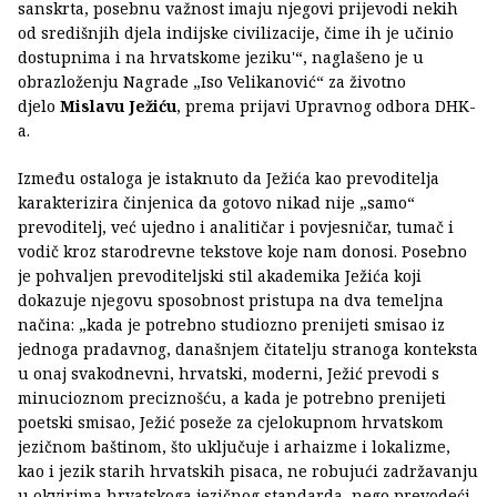
sanskrta, posebnu važnost imaju njegovi prijevodi nekih
od središnjih djela indijske civilizacije, čime ih je učinio
dostupnima i na hrvatskome jeziku'“, naglašeno je u
obrazloženju Nagrade „Iso Velikanović“ za životno
djelo
Mislavu Ježiću
, prema prijavi Upravnog odbora DHK-
a.
Između ostaloga je istaknuto da Ježića kao prevoditelja
karakterizira činjenica da gotovo nikad nije „samo“
prevoditelj, već ujedno i analitičar i povjesničar, tumač i
vodič kroz starodrevne tekstove koje nam donosi. Posebno
je pohvaljen prevoditeljski stil akademika Ježića koji
dokazuje njegovu sposobnost pristupa na dva temeljna
načina: „kada je potrebno studiozno prenijeti smisao iz
jednoga pradavnog, današnjem čitatelju stranoga konteksta
u onaj svakodnevni, hrvatski, moderni, Ježić prevodi s
minucioznom preciznošću, a kada je potrebno prenijeti
poetski smisao, Ježić poseže za cjelokupnom hrvatskom
jezičnom baštinom, što uključuje i arhaizme i lokalizme,
kao i jezik starih hrvatskih pisaca, ne robujući zadržavanju
u okvirima hrvatskoga jezičnog standarda, nego prevodeći