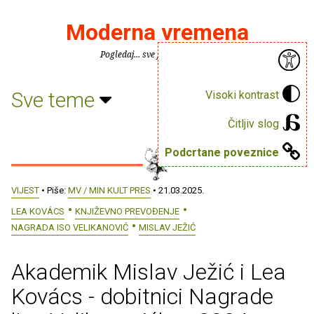
Moderna vremena
Pogledaj... sve je puno knjiga.
Sve teme
Visoki kontrast
Čitljiv slog
Podcrtane poveznice
VIJEST
• Piše:
MV / MIN KULT PRES
• 21.03.2025.
LEA KOVÁCS
KNJIŽEVNO PREVOĐENJE
NAGRADA ISO VELIKANOVIĆ
MISLAV JEŽIĆ
Akademik Mislav Ježić i Lea
Kovács - dobitnici Nagrade