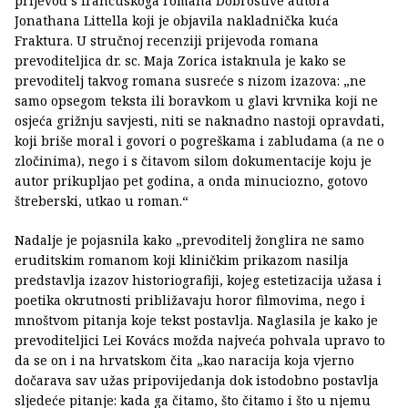
prijevod s francuskoga romana Dobrostive autora
Jonathana Littella koji je objavila nakladnička kuća
Fraktura. U stručnoj recenziji prijevoda romana
prevoditeljica dr. sc. Maja Zorica istaknula je kako se
prevoditelj takvog romana susreće s nizom izazova: „ne
samo opsegom teksta ili boravkom u glavi krvnika koji ne
osjeća grižnju savjesti, niti se naknadno nastoji opravdati,
koji briše moral i govori o pogreškama i zabludama (a ne o
zločinima), nego i s čitavom silom dokumentacije koju je
autor prikupljao pet godina, a onda minuciozno, gotovo
štreberski, utkao u roman.“
Nadalje je pojasnila kako „prevoditelj žonglira ne samo
eruditskim romanom koji kliničkim prikazom nasilja
predstavlja izazov historiografiji, kojeg estetizacija užasa i
poetika okrutnosti približavaju horor filmovima, nego i
mnoštvom pitanja koje tekst postavlja. Naglasila je kako je
prevoditeljici Lei Kovács možda najveća pohvala upravo to
da se on i na hrvatskom čita „kao naracija koja vjerno
dočarava sav užas pripovijedanja dok istodobno postavlja
sljedeće pitanje: kada ga čitamo, što čitamo i što u njemu