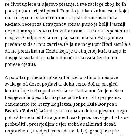
se život upleće u njegovo pisanje, i sve razloge zbog kojih
poeziju (ne) vrijedi pisati. Pomalo je i kao kuharica, u kojoj
ima recepata i s konkretnim i s apstraktim sastojcima.
Recimo, recept za Estragonov špinat puno je bolji i jasniji
nego u mnogim stvarnim kuharicama, a moram spomenuti
i svježu žemlju: nema recepta, samo okusi i Estragonova
predanost da u nju zagrize. (A ja ne mogu pročitati žemlja a
da ne pomislim na Heidi, koja je u otmjenoj kući u koju je
dospjela svaki dan nakon doručka skrivala žemlju da
ponese djedu).
A po pitanju metaforičke kuharice: pratimo li naslove
svakoga od devet poglavlja, dobit ćemo dobar pregled
koraka koje treba poduzeti da se skuha ono što je našem
bespjevnom pjesniku najviše potrebno – a to je pjesma.
Zanemarite što
Terry Eagleton
,
Jorge Luis Borges
i
Branko Vuletić
kažu da vam treba za dobru pjesmu, nego
potražite neki od Estragonovih sastojaka: kava (jer treba se
probuditi), prosvjetljenje (jer treba analizirati dosad
napravljeno, i vidjeti kako odatle dalje), grm (jer taj će