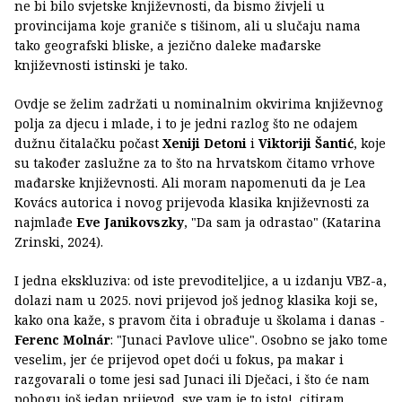
ne bi bilo svjetske književnosti, da bismo živjeli u
provincijama koje graniče s tišinom, ali u slučaju nama
tako geografski bliske, a jezično daleke mađarske
književnosti istinski je tako.
Ovdje se želim zadržati u nominalnim okvirima književnog
polja za djecu i mlade, i to je jedni razlog što ne odajem
dužnu čitalačku počast
Xeniji Detoni
i
Viktoriji Šantić
, koje
su također zaslužne za to što na hrvatskom čitamo vrhove
mađarske književnosti. Ali moram napomenuti da je Lea
Kovács autorica i novog prijevoda klasika književnosti za
najmlađe
Eve Janikovszky
, "Da sam ja odrastao" (Katarina
Zrinski, 2024).
I jedna ekskluziva: od iste prevoditeljice, a u izdanju VBZ-a,
dolazi nam u 2025. novi prijevod još jednog klasika koji se,
kako ona kaže, s pravom čita i obrađuje u školama i danas -
Ferenc Molnár
: "Junaci Pavlove ulice". Osobno se jako tome
veselim, jer će prijevod opet doći u fokus, pa makar i
razgovarali o tome jesi sad Junaci ili Dječaci, i što će nam
pobogu još jedan prijevod, sve vam je to isto!, citiram