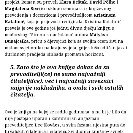
projekt. Roman su preveli
Klara Beštak
,
David Pölhe
i
Magdalena Sivrić
u sklopu seminara iz književnog
prevođenja s docenticom i prevoditeljicom
Kristinom
Katalinić
, koja je prijevod i redigirala. Kristina Katalinić
prevela je ove godine još jednu divnu dječju knjigu s
mađarskog: "Sirenu s naočalama" autora
Mátyása
Dunajcsika
, priču o djevojčici koja sa svojim ocem živi na
malom svjetioniku na kraju svijeta, gdje sluša odličan jazz i
durbinom pradjeda Sinbada promatra horizont.
5. Zato što je ova knjiga dokaz da su
prevoditelji(ce) ne samo najvažniji
čitatelji(ce), već i najvažniji saveznici
najprije nakladnika, a onda i svih ostalih
čitatelja.
Ovo je knjiga na kojoj se radilo godinama, a ne bi je bilo da
nije postojao uporan i kontinuiran angažman
prevoditeljice
Lee Kovács
, u svim fazama njezina puta do
hrvatskih čitateljica i čitatelja. Svi dionici knjižnog svijeta