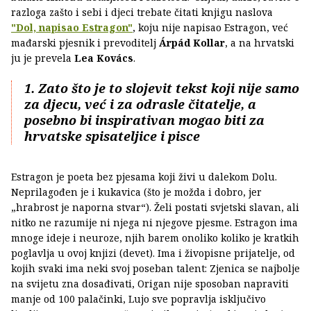
razloga zašto i sebi i djeci trebate čitati knjigu naslova
"Dol, napisao Estragon"
, koju nije napisao Estragon, već
mađarski pjesnik i prevoditelj
Árpád Kollar
, a na hrvatski
ju je prevela
Lea Kovács
.
1. Zato što je to slojevit tekst koji nije samo
za djecu, već i za odrasle čitatelje, a
posebno bi inspirativan mogao biti za
hrvatske spisateljice i pisce
Estragon je poeta bez pjesama koji živi u dalekom Dolu.
Neprilagođen je i kukavica (što je možda i dobro, jer
„hrabrost je naporna stvar“). Želi postati svjetski slavan, ali
nitko ne razumije ni njega ni njegove pjesme. Estragon ima
mnoge ideje i neuroze, njih barem onoliko koliko je kratkih
poglavlja u ovoj knjizi (devet). Ima i živopisne prijatelje, od
kojih svaki ima neki svoj poseban talent: Zjenica se najbolje
na svijetu zna dosađivati, Origan nije sposoban napraviti
manje od 100 palačinki, Lujo sve popravlja isključivo