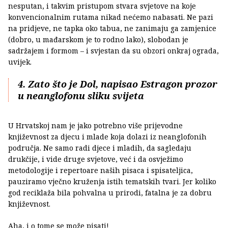
nesputan, i takvim pristupom stvara svjetove na koje
konvencionalnim rutama nikad nećemo nabasati. Ne pazi
na pridjeve, ne tapka oko tabua, ne zanimaju ga zamjenice
(dobro, u mađarskom je to rodno lako), slobodan je
sadržajem i formom – i svjestan da su obzori onkraj ograda,
uvijek.
4. Zato što je Dol, napisao Estragon prozor
u neanglofonu sliku svijeta
U Hrvatskoj nam je jako potrebno više prijevodne
književnost za djecu i mlade koja dolazi iz neanglofonih
područja. Ne samo radi djece i mladih, da sagledaju
drukčije, i vide druge svjetove, već i da osvježimo
metodologije i repertoare naših pisaca i spisateljica,
pauziramo vječno kruženja istih tematskih tvari. Jer koliko
god reciklaža bila pohvalna u prirodi, fatalna je za dobru
književnost.
Aha, i o tome se može pisati!