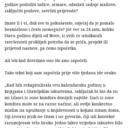
godine posložiti ladice, ormare, odaslati zadnje mailove,
zaključiti poslove, završiti prijevode?
Imate li i vi, dok sve to pokušavate, osjećaj da je pomalo
besmisleno i često nemoguće? Jer već za 24 sata, koliko
Staru godinu dijeli od Nove, iz svih će ušuškanih
završenosti proklijati potreba da se priča, projekt ili
prijevod nastave, pa ćemo ispočetka.
Ali tek kad dovršimo ono što smo započeli.
Tako tekst koji sam započela prije više tjedana ide ovako:
„Kad bih rekapitulirala ovu kalendarsku godinu u
knjigama i čitateljskim iskustvima, zaključak bi bio da su
mi izlasci iz zone komfora donijeli najviše. Izaći iz zone
komfora može se na razne načine, ali ovdje konkretno
mislim na upuštanje u književnosti u kojima nisam doma,
čiji izvorni jezik ne čitam i ne govorim, čiji uži kontekst
razumijevam vrlo široko. Jedno takvo vrijedno iskustvo bilo