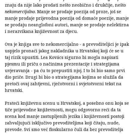
znaju da nije lako prodati nešto neobično i drukčije, nešto
nekomercijalno
. Manje se prodaje poezija od proze, još se
manje prodaje prijevodna poezija od domaće poezije, manje
se prodaju neanglofoni autori, manje se prodaje nelektirna
i nerazvikana književnost za djecu.
Ova je knjiga sve to nekomercijalno - a prevoditeljici je ipak
uspjelo pronaći jakog nakladnika u Hrvatskoj koji će se u
taj rizik upustiti. Lea Kovács sigurno bi mogla napisati
pjesmu ili priču o načinima prezentacije i strategijama
uvjeravanja - pa ću to prepustiti njoj. I to bi bio samo prvi
dio priče. Drugi bi bio o strategijama kojima se služila da
pretoči ovaj zahtjevni, rječotvorni i svjetotvorni tekst na
hrvatski.
Prateći književnu scenu u Hrvatskoj, a posebno onu koja se
tiče prijevodne književnosti, mogu odgovorno reći da ta
scena kod manje zastupljenih jezika i književnosti postoji
zahvaljujući isključivo prevoditeljima koji čitaju, nude,
prevode. Svi smo već floskularno čuli da bez prevoditelja