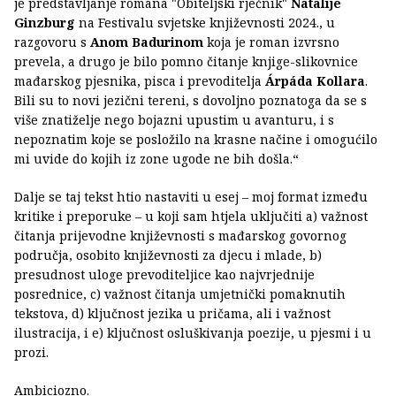
je predstavljanje romana "Obiteljski rječnik"
Natalije
Ginzburg
na Festivalu svjetske književnosti 2024., u
razgovoru s
Anom Badurinom
koja je roman izvrsno
prevela, a drugo je bilo pomno čitanje knjige-slikovnice
mađarskog pjesnika, pisca i prevoditelja
Árpáda Kollara
.
Bili su to novi jezični tereni, s dovoljno poznatoga da se s
više znatiželje nego bojazni upustim u avanturu, i s
nepoznatim koje se posložilo na krasne načine i omogućilo
mi uvide do kojih iz zone ugode ne bih došla.“
Dalje se taj tekst htio nastaviti u esej – moj format između
kritike i preporuke – u koji sam htjela uključiti a) važnost
čitanja prijevodne književnosti s mađarskog govornog
područja, osobito književnosti za djecu i mlade, b)
presudnost uloge prevoditeljice kao najvrjednije
posrednice, c) važnost čitanja umjetnički pomaknutih
tekstova, d) ključnost jezika u pričama, ali i važnost
ilustracija, i e) ključnost osluškivanja poezije, u pjesmi i u
prozi.
Ambiciozno.