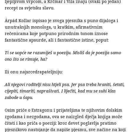
ljepljivom vrpcom, a Krčmar i Vila znaju (svaki po jedan)
recept za svjetsku slavu.
Árpád Kollar ispisao je svoga pjesnika s puno dijaloga i
unutrašnjih monologa, u kratkim, afirmativnim
rečenicama koje potpuno prirodnim tonom iznose
fantastične apsurde, ali i fantastične istine, poput:
Ti se uopće ne razumiješ u poeziju. Misliš da je poezija samo
ono što se rimuje, ha?
Ili onu najsrcedrapateljniju:
Ali njegovi roditelji nisu htjeli psa. Jer psa treba hraniti, šetati,
cijepiti, timariti, naprašivati. I liječiti, kad mu se suhi klas
zabode u šapu.
Osim priče o Estragonu i prijateljima te njihovim dolskim
zgodama i nezgodama, ova se naizgled dječja knjiga može
čitati i kao priča o poeziji: kroz devet poglavlja pratimo
pjesnikovo nastojanje da napiše pjesmu, sve načine na koji