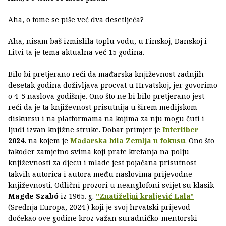
Aha, o tome se piše već dva desetljeća?
Aha, nisam baš izmislila toplu vodu, u Finskoj, Danskoj i
Litvi ta je tema aktualna već 15 godina.
Bilo bi pretjerano reći da mađarska književnost zadnjih
desetak godina doživljava procvat u Hrvatskoj, jer govorimo
o 4-5 naslova godišnje. Ono što ne bi bilo pretjerano jest
reći da je ta književnost prisutnija u širem medijskom
diskursu i na platformama na kojima za nju mogu čuti i
ljudi izvan knjižne struke. Dobar primjer je
Interliber
2024.
na kojem je
Mađarska bila Zemlja u fokusu
. Ono što
također zamjetno svima koji prate kretanja na polju
književnosti za djecu i mlade jest pojačana prisutnost
takvih autorica i autora među naslovima prijevodne
književnosti. Odlični prozori u neanglofoni svijet su klasik
Magde Szabó
iz 1965. g.
"Znatiželjni kraljević Lala"
(Srednja Europa, 2024.) koji je svoj hrvatski prijevod
dočekao ove godine kroz važan suradničko-mentorski