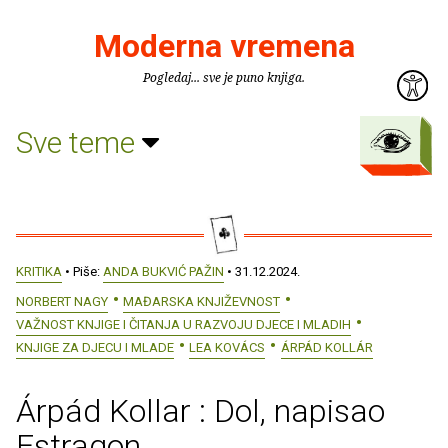
Moderna vremena
Pogledaj... sve je puno knjiga.
Sve teme
KRITIKA
• Piše:
ANDA BUKVIĆ PAŽIN
• 31.12.2024.
NORBERT NAGY
MAĐARSKA KNJIŽEVNOST
VAŽNOST KNJIGE I ČITANJA U RAZVOJU DJECE I MLADIH
KNJIGE ZA DJECU I MLADE
LEA KOVÁCS
ÁRPÁD KOLLÁR
Árpád Kollar : Dol, napisao
Estragon