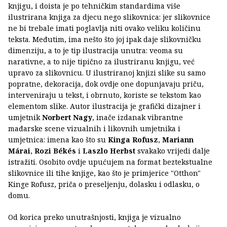
knjigu, i doista je po tehničkim standardima više
ilustrirana knjiga za djecu nego slikovnica: jer slikovnice
ne bi trebale imati poglavlja niti ovako veliku količinu
teksta. Međutim, ima nešto što joj ipak daje slikovničku
dimenziju, a to je tip ilustracija unutra: veoma su
narativne, a to nije tipično za ilustriranu knjigu, već
upravo za slikovnicu. U ilustriranoj knjizi slike su samo
popratne, dekoracija, dok ovdje one dopunjavaju priču,
interveniraju u tekst, i obrnuto, koriste se tekstom kao
elementom slike. Autor ilustracija je grafički dizajner i
umjetnik
Norbert Nagy
, inače izdanak vibrantne
mađarske scene vizualnih i likovnih umjetnika i
umjetnica: imena kao što su
Kinga Rofusz
,
Mariann
Márai
,
Rozi Békés
i
Laszlo Herbst
svakako vrijedi dalje
istražiti. Osobito ovdje upućujem na format beztekstualne
slikovnice ili tihe knjige, kao što je primjerice "Otthon"
Kinge Rofusz, priča o preseljenju, dolasku i odlasku, o
domu.
Od korica preko unutrašnjosti, knjiga je vizualno