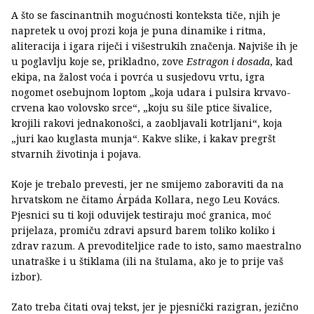
A što se fascinantnih mogućnosti konteksta tiče, njih je
napretek u ovoj prozi koja je puna dinamike i ritma,
aliteracija i igara riječi i višestrukih značenja. Najviše ih je
u poglavlju koje se, prikladno, zove
Estragon i dosada
, kad
ekipa, na žalost voća i povrća u susjedovu vrtu, igra
nogomet osebujnom loptom „koja udara i pulsira krvavo-
crvena kao volovsko srce“, „koju su šile ptice šivalice,
krojili rakovi jednakonošci, a zaobljavali kotrljani“, koja
„juri kao kuglasta munja“. Kakve slike, i kakav pregršt
stvarnih životinja i pojava.
Koje je trebalo prevesti, jer ne smijemo zaboraviti da na
hrvatskom ne čitamo Árpáda Kollara, nego Leu Kovács.
Pjesnici su ti koji oduvijek testiraju moć granica, moć
prijelaza, promiču zdravi apsurd barem toliko koliko i
zdrav razum. A prevoditeljice rade to isto, samo maestralno
unatraške i u štiklama (ili na štulama, ako je to prije vaš
izbor).
Zato treba čitati ovaj tekst, jer je pjesnički razigran, jezično