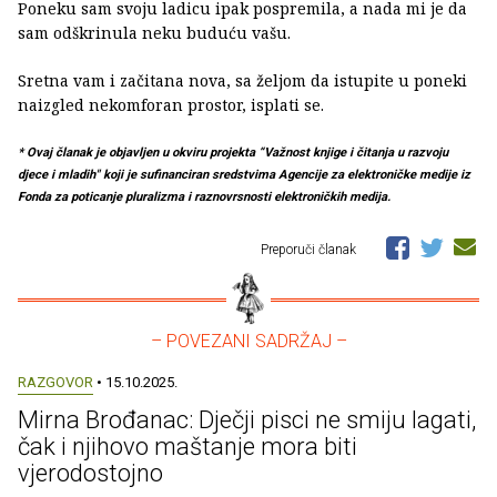
Poneku sam svoju ladicu ipak pospremila, a nada mi je da
sam odškrinula neku buduću vašu.
Sretna vam i začitana nova, sa željom da istupite u poneki
naizgled nekomforan prostor, isplati se.
* Ovaj članak je objavljen u okviru projekta “Važnost knjige i čitanja u razvoju
djece i mladih" koji je sufinanciran sredstvima Agencije za elektroničke medije iz
Fonda za poticanje pluralizma i raznovrsnosti elektroničkih medija.
Preporuči članak
– POVEZANI SADRŽAJ –
RAZGOVOR
• 15.10.2025.
Mirna Brođanac: Dječji pisci ne smiju lagati,
čak i njihovo maštanje mora biti
vjerodostojno