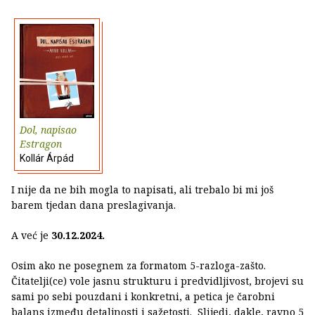
Dol, napisao
Estragon
Kollár Árpád
I nije da ne bih mogla to napisati, ali trebalo bi mi još
barem tjedan dana preslagivanja.
A već je
30.12.2024.
Osim ako ne posegnem za formatom 5-razloga-zašto.
Čitatelji(ce) vole jasnu strukturu i predvidljivost, brojevi su
sami po sebi pouzdani i konkretni, a petica je čarobni
balans između detaljnosti i sažetosti. Slijedi, dakle, ravno 5