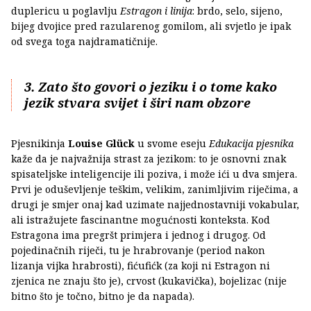
duplericu u poglavlju
Estragon i linija
: brdo, selo, sijeno,
bijeg dvojice pred razularenog gomilom, ali svjetlo je ipak
od svega toga najdramatičnije.
3. Zato što govori o jeziku i o tome kako
jezik stvara svijet i širi nam obzore
Pjesnikinja
Louise Glück
u svome eseju
Edukacija pjesnika
kaže da je najvažnija strast za jezikom: to je osnovni znak
spisateljske inteligencije ili poziva, i može ići u dva smjera.
Prvi je oduševljenje teškim, velikim, zanimljivim riječima, a
drugi je smjer onaj kad uzimate najjednostavniji vokabular,
ali istražujete fascinantne mogućnosti konteksta. Kod
Estragona ima pregršt primjera i jednog i drugog. Od
pojedinačnih riječi, tu je hrabrovanje (period nakon
lizanja vijka hrabrosti), fićufićk (za koji ni Estragon ni
zjenica ne znaju što je), crvost (kukavička), bojelizac (nije
bitno što je točno, bitno je da napada).