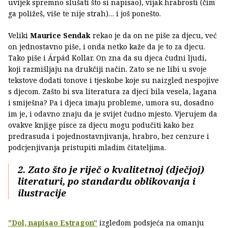
uvijek spremno slušati što si napisao), vijak hrabrosti (čim
ga poližeš, više te nije strah)… i još ponešto.
Veliki
Maurice Sendak
rekao je da on ne piše za djecu, već
on jednostavno piše, i onda netko kaže da je to za djecu.
Tako piše i Árpád Kollar. On zna da su djeca čudni ljudi,
koji razmišljaju na drukčiji način. Zato se ne libi u svoje
tekstove dodati tonove i tjeskobe koje su naizgled nespojive
s djecom. Zašto bi sva literatura za djeci bila vesela, lagana
i smiješna? Pa i djeca imaju probleme, umora su, dosadno
im je, i odavno znaju da je svijet čudno mjesto. Vjerujem da
ovakve knjige pisce za djecu mogu podučiti kako bez
predrasuda i pojednostavnjivanja, hrabro, bez cenzure i
podcjenjivanja pristupiti mladim čitateljima.
2. Zato što je riječ o kvalitetnoj (dječjoj)
literaturi, po standardu oblikovanja i
ilustracije
"Dol, napisao Estragon"
izgledom podsjeća na omanju