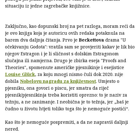
situaciju iz jedne zagrebačke knjižnice.
Zaključno, kao dopunski broj na pet razloga, moram reći da
je ovo knjiga koja je autoricu ovih redaka potaknula na
barem dva daljnja čitanja. Prvo je
Beckettova
drama "U
očekivanju Godota": vratila sam se provjeriti kakav je lik bio
njegov Estragon i je li sličnost s dolskim Estragonom
slučajna ili namjerna. Drugo je zbirka eseja "Proofs and
Theories", spomenute američke pjesnikinje i esejistice
Louise Glück
, za koju mnogi nismo čuli dok 2020. nije
dobila
Nobelovu nagradu za književnost
. Umjesto o
pjesniku, ona govori o piscu, jer smatra da riječ
pjesnik/pjesnikinja treba koristiti oprezno: to je naziv za
težnju, a ne zanimanje. I neobična je to težnja, jer „baš je
čudno u životu htjeti toliko toga što je nemoguće postići“.
Kao što je nemoguće pospremiti, a da ne napraviš daljnji
nered.