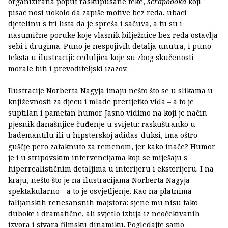
organizirana poput raskupusane teke,
scrapbooka
koji
pisac nosi uokolo da zapiše motive bez reda, ubaci
djetelinu s tri lista da je spreša i sačuva, a tu su i
nasumične poruke koje vlasnik bilježnice bez reda ostavlja
sebi i drugima. Puno je nespojivih detalja unutra, i puno
teksta u ilustraciji: ceduljica koje su zbog skučenosti
morale biti i prevoditeljski izazov.
Ilustracije Norberta Nagyja imaju nešto što se u slikama u
književnosti za djecu i mlade prerijetko viđa – a to je
suptilan i pametan humor. Jasno vidimo na koji je način
pjesnik današnjice čuđenje u svijetu: raskuštranko u
bademantilu ili u hipsterskoj adidas-duksi, ima oštro
guščje pero zataknuto za remenom, jer kako inače? Humor
je i u stripovskim intervencijama koji se miješaju s
hiperrealističnim detaljima u interijeru i eksterijeru. I na
kraju, nešto što je na ilustracijama Norberta Nagyja
spektakularno - a to je osvjetljenje. Kao na platnima
talijanskih renesansnih majstora: sjene mu nisu tako
duboke i dramatične, ali svjetlo izbija iz neočekivanih
izvora i stvara filmsku dinamiku. Pogledajte samo