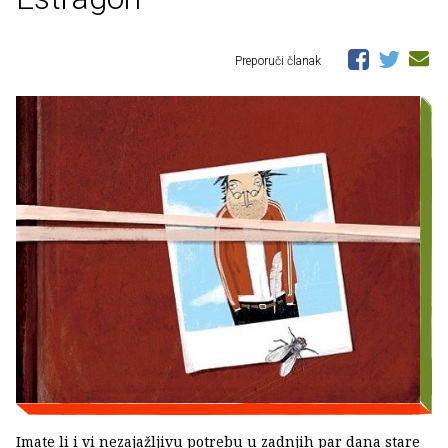
Preporuči članak
Imate li i vi nezajažljivu potrebu u zadnjih par dana stare