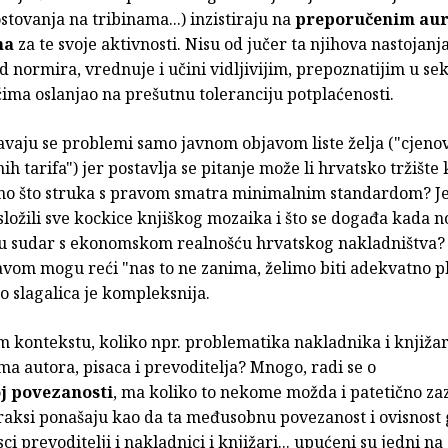
stovanja na tribinama...) inzistiraju na
preporučenim au
ma
za te svoje aktivnosti. Nisu od jučer ta njihova nastojanj
d normira, vrednuje i učini vidljivijim, prepoznatijim u sek
ćima oslanjao na prešutnu toleranciju potplaćenosti.
avaju se problemi samo javnom objavom liste želja ("cjenov
h tarifa") jer postavlja se pitanje može li hrvatsko tržište 
ono što struka s pravom smatra minimalnim standardom? Je
složili sve kockice knjiškog mozaika i što se događa kada 
 u sudar s ekonomskom realnošću hrvatskog nakladništva?
avom mogu reći "nas to ne zanima, želimo biti adekvatno p
no slagalica je kompleksnija.
m kontekstu, koliko npr. problematika nakladnika i knjiža
a autora, pisaca i prevoditelja? Mnogo, radi se o
j povezanosti
, ma koliko to nekome možda i patetično za
raksi ponašaju kao da ta međusobnu povezanost i ovisnost 
isci prevoditelji i nakladnici i knjižari... upućeni su jedni na