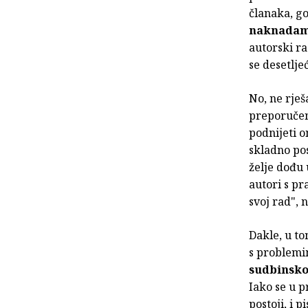
članaka, go
naknada
autorski ra
se desetlje
No, ne rješ
preporučeni
podnijeti 
skladno po
želje dođu
autori s pr
svoj rad", 
Dakle, u to
s problemim
sudbinsko
Iako se u p
postoji, i p