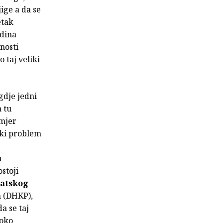
ige a da se
etak
odina
nosti
 taj veliki
gdje jedni
 tu
imjer
liki problem
u
stoji
atskog
a
(DHKP),
da se taj
 oko