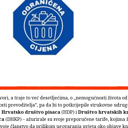
vori, a traje to već desetljećima, o „nemogućnosti života od 
sti prevoditelja”, pa da bi to potkrijepile strukovne udrug
:
Hrvatsko društvo pisaca
(HDP) i
Društvo hrvatskih k
ca
(DHKP) – ažurirale su svoje preporučene tarife, kojima 
voje članstvo da prilikom ugovaranja uvjeta oko objave kn