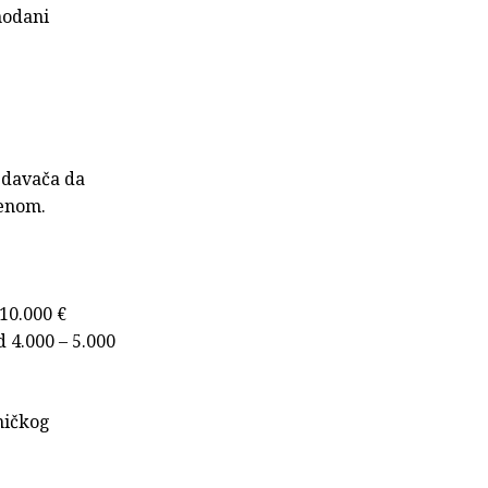
uhodani
izdavača da
jenom.
 10.000 €
d 4.000 – 5.000
ničkog