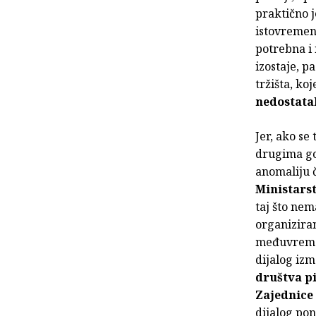
praktično j
istovremen
potrebna i
izostaje, p
tržišta, ko
nedostata
Jer, ako se
drugima go
anomaliju č
Ministarst
taj što nem
organiziran
međuvremenu
dijalog iz
društva p
Zajednice
dijalog pon