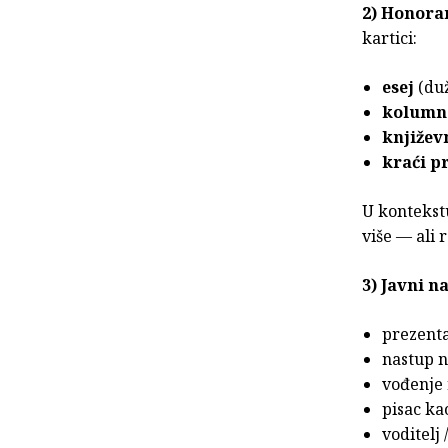
2) Honora
kartici:
esej
(duž
kolumn
književ
kraći p
U kontekstu
više — ali 
3) Javni n
prezentac
nastup na
vođenje 
pisac ka
voditelj