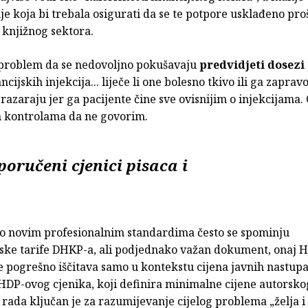
e koja bi trebala osigurati da se te potpore usklađeno pro
knjižnog sektora.
 problem da se nedovoljno pokušavaju
predvidjeti dosezi
ancijskih injekcija... liječe li one bolesno tkivo ili ga zaprav
azaraju jer ga pacijente čine sve ovisnijim o injekcijama.
kontrolama da ne govorim.
poručeni cjenici pisaca i
 o novim profesionalnim standardima često se spominju
jske tarife DHKP-a, ali podjednako važan dokument, onaj 
e pogrešno iščitava samo u kontekstu cijena javnih nastup
 HDP-ovog cjenika, koji definira minimalne cijene autorsko
rada ključan je za razumijevanje cijelog problema „želja i 