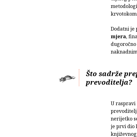
metodologij
krvotokom 
Dodatni je
mjera
, fin
dugoročno r
naknadnim 
Što sadrže pre
prevoditelja?
U raspravi
prevoditel
nerijetko s
je prvi dio
književnog 