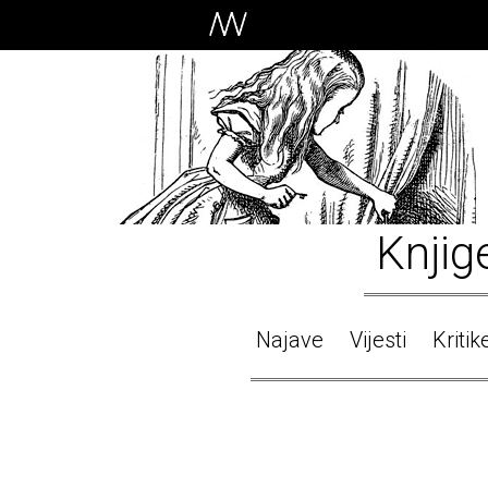
Knjig
Najave
Vijesti
Kritik