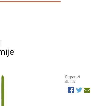
u
mije
Preporuči
članak