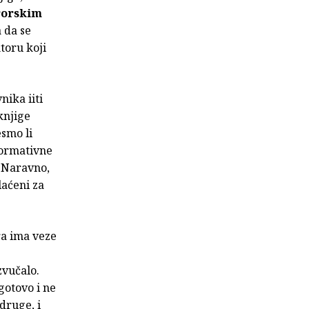
rorskim
a da se
toru koji
nika iiti
knjige
smo li
normativne
 Naravno,
laćeni za
ra ima veze
zvučalo.
gotovo i ne
 druge, i