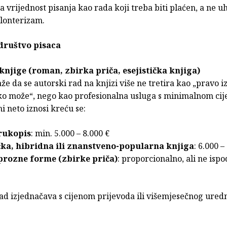
ja vrijednost pisanja kao rada koji treba biti plaćen, a ne 
olonterizam.
društvo pisaca
 knjige (roman, zbirka priča, esejistička knjiga)
e da se autorski rad na knjizi više ne tretira kao „pravo 
liko može“, nego kao profesionalna usluga s minimalnom ci
 neto iznosi kreću se:
rukopis
: min. 5.000 – 8.000 €
ička, hibridna ili znanstveno-popularna knjiga
: 6.000 –
prozne forme (zbirke priča)
: proporcionalno, ali ne ispo
rad izjednačava s cijenom prijevoda ili višemjesečnog ured