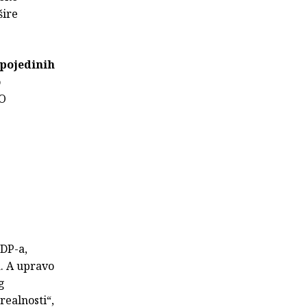
šire
 pojedinih
o
 O
HDP-a,
a. A upravo
g
realnosti“,