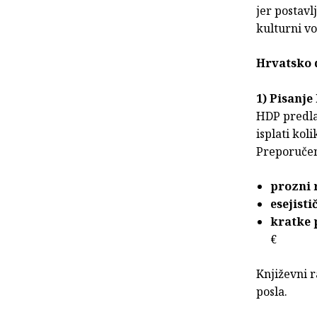
jer postavl
kulturni v
Hrvatsko 
1) Pisanje
HDP predlaž
isplati ko
Preporučeni
prozni 
esejist
kratke 
€
Književni 
posla.