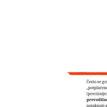
Često se go
„potplaćeno
(preciznije
prevodila
potaknuti s