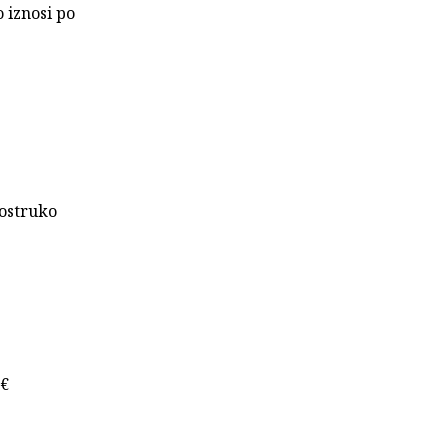
 iznosi po
rostruko
 €