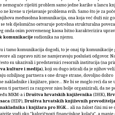
e nemoguće riješiti problem samo jedne karike u lancu knj
o ne krene u rješavanje problema svih. Samo što je za poč
 njihova međusobna komunikacija, ona koja već duži niz g
a se tek djelomično ostvaruje potrebna strukturalna poveza
jeg onda osim povremenog kaosa bitno karakterizira upravo
k komunikacije
sudionika na njemu.
 tu i tamo komunikacija dogodi, to je onaj tip komunikacije 
vore ali zapravo niti ne namjeravaju poslušati odgovor. Na
esto su ukazivali i predstavnici resornih institucija (na pr
va kulture i medija
), koji su dugo isticali da je njihov ve
aju ozbiljnog partnera s one druge strane, dovoljno dobro
e nakladnike i knjižare, pisce… Ne bi se moglo reći da se 
 ti partneri za razgovor nisu bolje organizirali, da ne po
među MKM-a i
Društva hrvatskih književnika
(DHK),
Hrv
isaca
(HDP),
Društva hrvatskih književnih prevoditelj
 nakladnika i knjižara pro HGK
... ali na žalost čini mi se 
ajviše vodi oko "kaloričnosti financijskog kolača", a manje