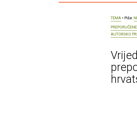
TEMA
• Piše:
N
PREPORUČENE 
AUTORSKO P
Vrije
prepo
hrvat