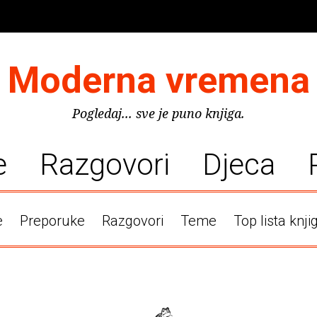
Moderna vremena
Pogledaj... sve je puno knjiga.
e
Razgovori
Djeca
e
Preporuke
Razgovori
Teme
Top lista knji