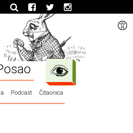
Posao
ga
Podcast
Čitaonica