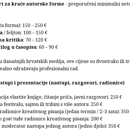
ri za kraće autorske forme
- preporučeni minimalni neto
a forma): 150 – 250 €
a
/ feljton: 100 – 150 €
na kritika
: 70 – 120 €
rilog u časopisu
: 60 – 90 €
 današnjih hrvatskih medija, ove cijene su dvostruko ili t
realno odražavaju profesionalni rad.
astupi i prezentacije (nastupi, razgovori, radionice)
ija vlastite knjige, čitanje priča, javni razgovori: 250 €
 festivalu, sajmu ili tribini s više autora: 250 €
radionice kreativnog pisanja (jedan termin / 2–3 sata): 350
o gost tuđe radionice kreativnog pisanja: 200 €
 / moderator nastupa jednog autora (jedno djelo): 350 €