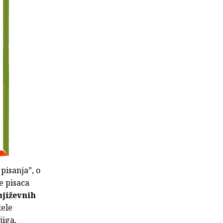
pisanja”, o
e pisaca
njiževnih
žele
jiga,