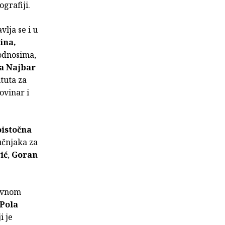
grafiji.
vlja se i u
ina,
 odnosima,
a Najbar
ituta za
ovinar i
oistočna
ručnjaka za
ić
,
Goran
avnom
 Pola
i je