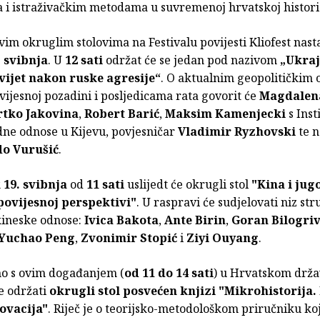
 i istraživačkim metodama u suvremenoj hrvatskoj historio
vim okruglim stolovima na Festivalu povijesti Kliofest nasta
. svibnja
. U
12 sati
održat će se jedan pod nazivom
„Ukraj
vijet nakon ruske agresije“
. O aktualnim geopolitičkim
vijesnoj pozadini i posljedicama rata govorit će
Magdalen
rtko Jakovina
,
Robert Barić
,
Maksim Kamenjecki
s Inst
e odnose u Kijevu, povjesničar
Vladimir Ryzhovski
te n
do Vurušić
.
 19. svibnja
od
11 sati
uslijedt će okrugli stol
"Kina i jug
povijesnoj perspektivi"
. U raspravi će sudjelovati niz st
ineske odnose:
Ivica Bakota
,
Ante Birin
,
Goran Bilogriv
Yuchao Peng
,
Zvonimir Stopić
i
Ziyi Ouyang
.
o s ovim događanjem (
od 11 do 14 sati
) u Hrvatskom drž
e održati
okrugli stol posvećen knjizi "Mikrohistorija.
novacija"
. Riječ je o teorijsko-metodološkom priručniku koj