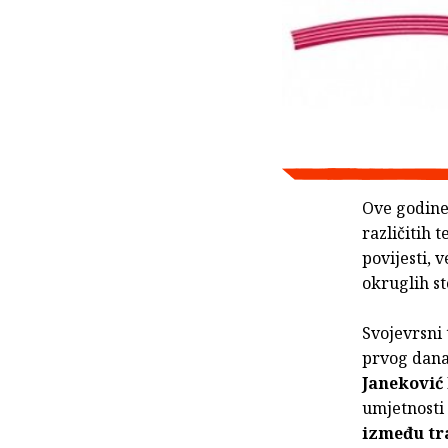
Ove godine
različitih 
povijesti, v
okruglih s
Svojevrsni 
prvog dana 
Janeković
umjetnosti
između tr