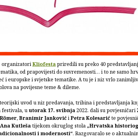
 organizatori
Kliofesta
priredili su preko 40 predstavljan
tematika, od prapovijesti do suvremenosti… i to ne samo hr
eć i europske i svjetske tematike. A tu je i niz vrlo zanimlji
tolova na povijesne teme & dileme.
teorijski uvod u niz predavanja, tribina i predstavljanja kn
festivala, u
utorak 17. svibnja
2022. dali su povjesničari
 Römer
,
Branimir Janković
i
Petra Kolesarić
te povjesni
Ana Kutleša
tijekom okruglog stola
„Hrvatska historiog
adicionalnosti i modernosti“
. Razgovaralo se o aktualni