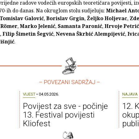
rijedne radove vodećih europskih teoretičara povijesti, i
70-ih do danas. Na okruglom stolu sudjeluju:
Michael Anto
Tomislav Galović
,
Borislav Grgin
,
Željko Holjevac
,
Zd
-Römer
,
Marko Jelenić
,
Samanta Paronić
,
Hrvoje Petrić
,
Filip Šimetin Šegvić
,
Nevena Škrbić Alempijević
,
Ivic
išnjić
.
– POVEZANI SADRŽAJ –
VIJEST
• 04.05.2026.
NAJAVA
Povijest za sve - počinje
12. 
13. Festival povijesti
okup
Kliofest
publ