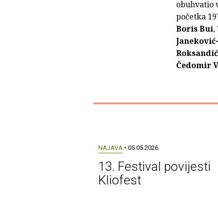
obuhvatio v
početka 19
Boris Bui
,
Janeković
Roksandić
Čedomir V
NAJAVA
• 05.05.2026.
13. Festival povijesti
Kliofest