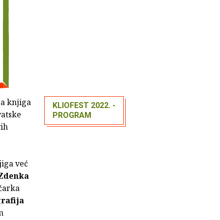
ja knjiga
KLIOFEST 2022. -
vatske
PROGRAM
vih
jiga već
Zdenka
čarka
rafija
m