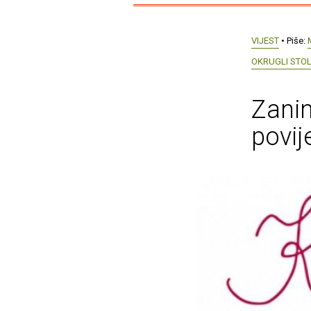
VIJEST
• Piše:
OKRUGLI STOL
Zanim
povij