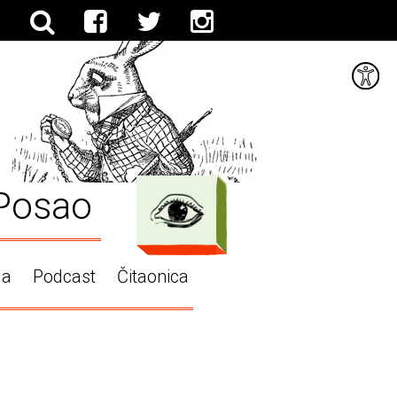
Posao
ga
Podcast
Čitaonica