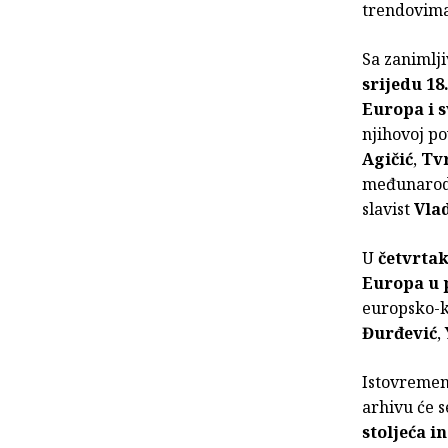
trendovima
Sa zanimlji
srijedu 18
Europa i s
njihovoj po
Agičić
,
Tv
međunarodn
slavist
Vla
U
četvrtak
Europa u 
europsko-k
Đurđević
,
Istovremen
arhivu će s
stoljeća i