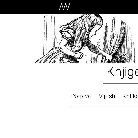
Knjig
Najave
Vijesti
Kritik