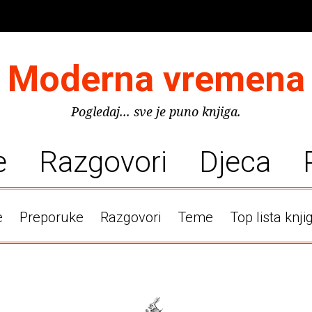
Moderna vremena
Pogledaj... sve je puno knjiga.
e
Razgovori
Djeca
e
Preporuke
Razgovori
Teme
Top lista knji