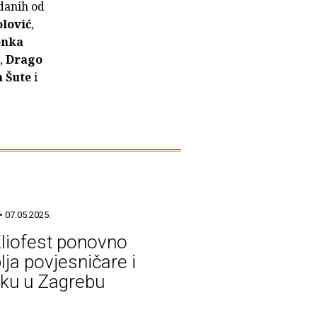
zdanih od
lović
,
enka
,
Drago
a Šute
i
• 07.05.2025.
Kliofest ponovno
lja povjesničare i
iku u Zagrebu