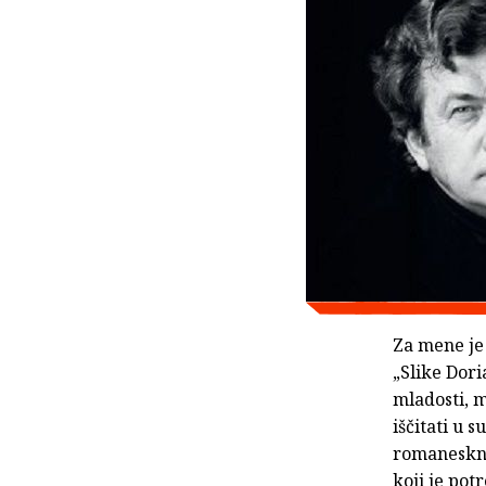
Za mene j
„Slike Dori
mladosti, 
iščitati u 
romaneskni
koji je pot