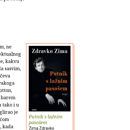
im, ne
lektualnog
te, kakvu
da sasvim,
ščeva
svakoga
otton,
i barem
 tako i u
glirao je
Putnik s lažnim
oćom
pasošem
, kada
Zima Zdravko