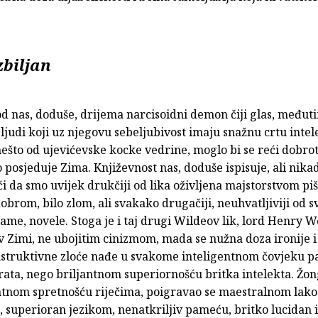
zbiljan
d nas, doduše, drijema narcisoidni demon čiji glas, međut
ljudi koji uz njegovu sebeljubivost imaju snažnu crtu inte
nešto od ujevićevske kocke vedrine, moglo bi se reći dobro
posjeduje Zima. Književnost nas, doduše ispisuje, ali nika
i da smo uvijek drukčiji od lika oživljena majstorstvom pi
dobrom, bilo zlom, ali svakako drugačiji, neuhvatljiviji od 
me, novele. Stoga je i taj drugi Wildeov lik, lord Henry W
v Zimi, ne ubojitim cinizmom, mada se nužna doza ironije 
struktivne zloće nađe u svakome inteligentnom čovjeku pa
rata, nego briljantnom superiornošću britka intelekta. Žon
ntnom spretnošću riječima, poigravao se maestralnom lak
 superioran jezikom, nenatkriljiv pameću, britko lucidan i