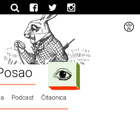
Posao
ga
Podcast
Čitaonica