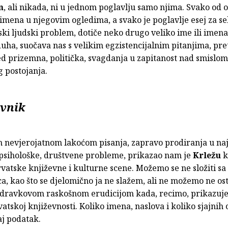
m
, ali nikada, ni u jednom poglavlju samo njima. Svako od 
imena u njegovim ogledima, a svako je poglavlje esej za se
ski ljudski problem, dotiče neko drugo veliko ime ili imena
uha, suočava nas s velikim egzistencijalnim pitanjima, pre
ed prizemna, politička, svagdanja u zapitanost nad smislo
g postojanja.
ovnik
 nevjerojatnom lakoćom pisanja, zapravo prodiranja u naj
 psihološke, društvene probleme, prikazao nam je
Krležu
k
rvatske književne i kulturne scene. Možemo se ne složiti s
ca, kao što se djelomično ja ne slažem, ali ne možemo ne ost
Zdravkovom raskošnom erudicijom kada, recimo, prikazuj
atskoj književnosti. Koliko imena, naslova i koliko sjajnih
aj podatak.