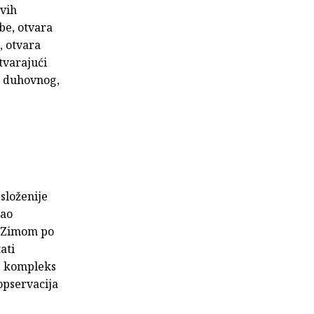
ovih
be, otvara
, otvara
tvarajući
m duhovnog,
složenije
ao
a Zimom po
ati
e kompleks
 opservacija