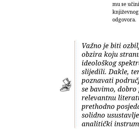
mu se učini
književnog
odgovora.
Važno je biti ozbil
obzira koju stran
ideološkog spekt
slijedili. Dakle, t
poznavati područ
se bavimo, dobro 
relevantnu literat
prethodno posjed
solidno usustavlj
analitički instrum