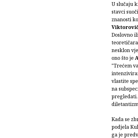
U slučaju k
stavci suoči
znanosti ko
Viktorov
Doslovno il
teoretičara
nesklon vje
ono što je
A
"Trećem val
intenzivira
vlastite sp
na subspeci
pregledati.
diletantiz
Kada se zb
podjela Kuh
ga je predv