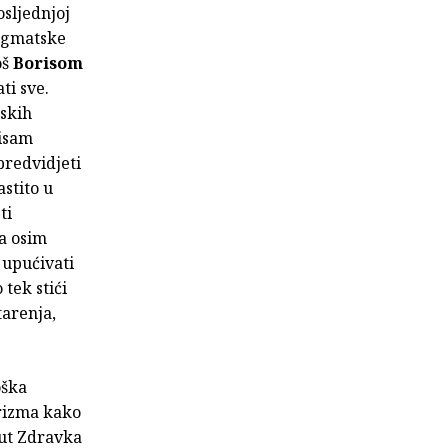
osljednjoj
igmatske
oš
Borisom
ti sve.
uskih
nisam
predvidjeti
stito u
ti
ga osim
, upućivati
tek stići
tarenja,
oška
erizma kako
put Zdravka