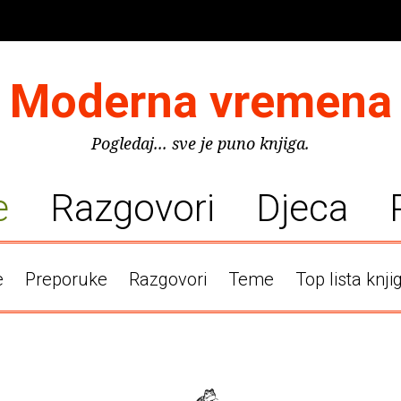
Moderna vremena
Pogledaj... sve je puno knjiga.
e
Razgovori
Djeca
e
Preporuke
Razgovori
Teme
Top lista knji