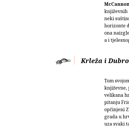
McCanno
književnih 
neki suštin
horizonte d
ona naizgl
a i tjelesno
Krleža i Dubr
Tom svojom
književne,
velikana h
pitanju Fri
opčinjeni 
grada u hrv
uza svaki t