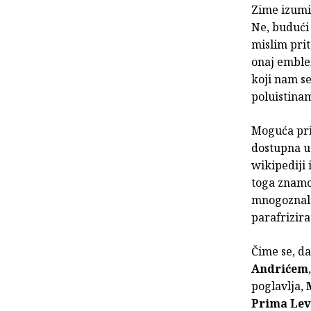
Zime izumi
Ne, budući
mislim pri
onaj emble
koji nam s
poluistina
Moguća pri
dostupna u 
wikipediji 
toga znamo
mnogoznalo
parafrizira
Čime se, da
Andrićem
poglavlja,
Prima Lev