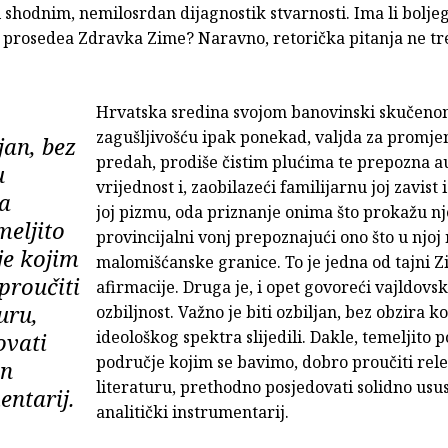
 shodnim, nemilosrdan dijagnostik stvarnosti. Ima li bolje
 prosedea Zdravka Zime? Naravno, retorička pitanja ne tr
Hrvatska sredina svojom banovinski skučen
zagušljivošću ipak ponekad, valjda za promje
jan, bez
predah, prodiše čistim plućima te prepozna a
u
vrijednost i, zaobilazeći familijarnu joj zavist
ra
joj pizmu, oda priznanje onima što prokažu n
emeljito
provincijalni vonj prepoznajući ono što u njoj 
je kojim
malomišćanske granice. To je jedna od tajni 
proučiti
afirmacije. Druga je, i opet govoreći vajldovsk
uru,
ozbiljnost. Važno je biti ozbiljan, bez obzira k
ideološkog spektra slijedili. Dakle, temeljito 
ovati
područje kojim se bavimo, dobro proučiti rel
en
literaturu, prethodno posjedovati solidno usu
entarij.
analitički instrumentarij.