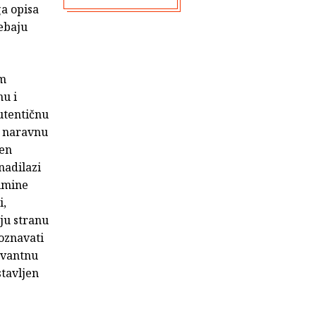
ga opisa
ebaju
om
nu i
utentičnu
 i naravnu
jen
nadilazi
Zimine
i,
oju stranu
poznavati
evantnu
stavljen