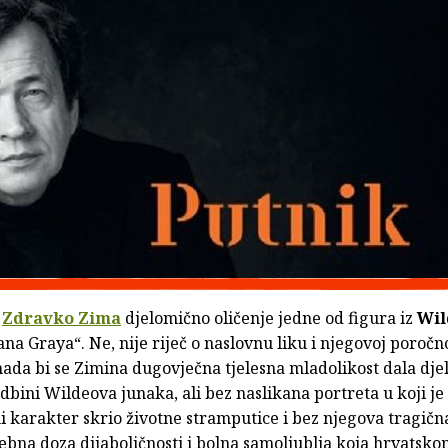
e
Zdravko Zima
djelomično oličenje jedne od figura iz
Wil
ana Graya“. Ne, nije riječ o naslovnu liku i njegovoj poročn
mada bi se Zimina dugovječna tjelesna mladolikost dala dj
sudbini Wildeova junaka, ali bez naslikana portreta u koji je
 karakter skrio životne stramputice i bez njegova tragičn
rebna doza dijaboličnosti i bolna samoljublja koja hrvatsko