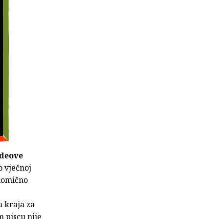
deove
o vječnoj
elomično
a kraja za
m piscu nije