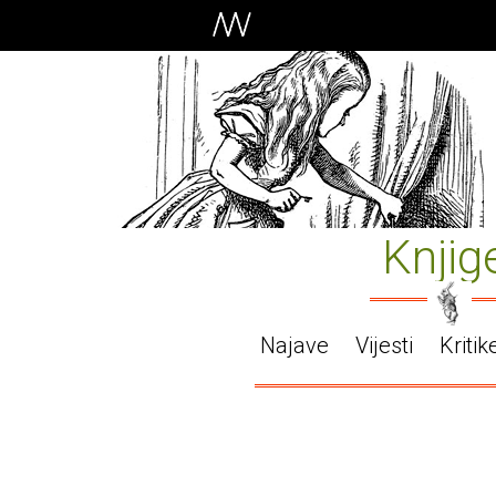
Knjig
Najave
Vijesti
Kritik