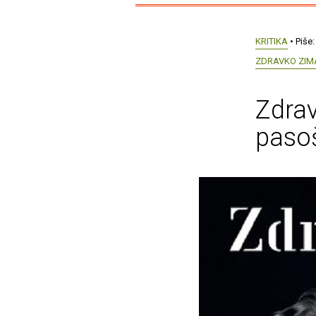
KRITIKA
• Piše
ZDRAVKO ZIM
Zdrav
paso