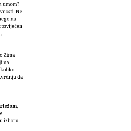
nim umom?
vnosti. Ne
 nego na
rosvijećen
,
ko Zima
ji na
 koliko
tvrdnju da
rležom
,
še
u izboru