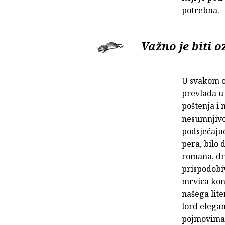
potrebna.
Važno je biti o
U svakom o
prevlada u 
poštenja i 
nesumnjivo 
podsjećajuć
pera, bilo 
romana, dra
prispodobi
mrvica kon
našega lite
lord elega
pojmovima,