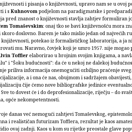
njiževnosti i pisanja o književnosti, upravo nam se u ovoj p
ti i s
Kuhnovom
podjelom na paradigmatske i predparad
ja pred znanost o književnosti stavlja zahtjev formuliran j
ičem Tomaševskim
: onaj tko se bavi književnošću mora zna
i skoro doslovno. Barem je tako mislio jedan od najvećih r
 književnosti, potekao iz formalističkog laboratorija, a ja 
rovati mu. Naravno, čovjek koji je umro 1957. nije mogao 
lvin Toffler
elaborirao u brojnim svojim knjigama, a navla
u" i "Šoku budućnosti": da će u nekoj ne dalekoj budućnos
nje priliva informacija onemogućiti ozbiljno praćenje sve
ecijalizacije, a i ona će nas, obujmom i sadržajem obavijesti
jalizaciju čije ćemo nove bibliografske jedinice eventualno 
 Sve to dovest će i do deprofesionalizacije, riječju – do svaš
ma, opće nekompetentnosti.
roje danas već nemogući zahtjevi Tomaševskog, epistemol
na i realističan futurizam Tofflera, rezultat je kaos amat
idio ovaj zadnji. Kaos u kom su rijetke preostale glave po