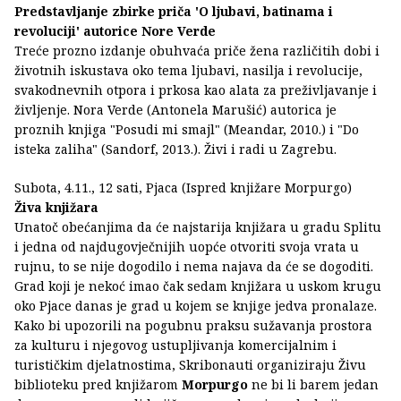
Predstavljanje zbirke priča 'O ljubavi, batinama i
revoluciji' autorice Nore Verde
Treće prozno izdanje obuhvaća priče žena različitih dobi i
životnih iskustava oko tema ljubavi, nasilja i revolucije,
svakodnevnih otpora i prkosa kao alata za preživljavanje i
življenje. Nora Verde (Antonela Marušić) autorica je
proznih knjiga "Posudi mi smajl" (Meandar, 2010.) i "Do
isteka zaliha" (Sandorf, 2013.). Živi i radi u Zagrebu.
Subota, 4.11., 12 sati, Pjaca (Ispred knjižare Morpurgo)
Živa knjižara
Unatoč obećanjima da će najstarija knjižara u gradu Splitu
i jedna od najdugovječnijih uopće otvoriti svoja vrata u
rujnu, to se nije dogodilo i nema najava da će se dogoditi.
Grad koji je nekoć imao čak sedam knjižara u uskom krugu
oko Pjace danas je grad u kojem se knjige jedva pronalaze.
Kako bi upozorili na pogubnu praksu sužavanja prostora
za kulturu i njegovog ustupljivanja komercijalnim i
turističkim djelatnostima, Skribonauti organiziraju Živu
biblioteku pred knjižarom
Morpurgo
ne bi li barem jedan