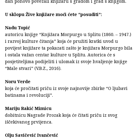
dan ponovo povezali knjižaru s gradom i grad s knjigom.
U sklopu Žive knjižare moći ćete “posuditi”:
Nadu Topić
autoricu knjige “Knjižara Morpurgo u Splitu (1860. – 1947.)
i razvoj kulture čitanja” koja će pružiti kratki uvod u
povijest knjižare ta pokazati zašto je knjižara Morpurgo bila
i ostala važan centar kulture u Splitu. Autorica će s
posjetiteljima podijeliti i ulomak iz svoje hvaljenje knjige
“Male stvari” (V.B.Z., 2016).
Noru Verde
koja će pročitati priču iz svoje najnovije zbirke “O ljubavi
batinama i revoluciji”.
Mariju Rakić Mimicu
dobitnicu Nagrade Prozak koja će čitati priču iz svog
iščekivanog prvijenca.
Olju Savičević Ivančević