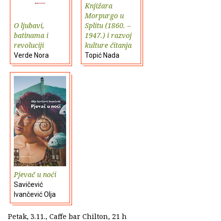
Knjižara
Morpurgo u
O ljubavi,
Splitu (1860. –
batinama i
1947.) i razvoj
revoluciji
kulture čitanja
Verde Nora
Topić Nada
Pjevač u noći
Savičević
Ivančević Olja
Petak, 3.11., Caffe bar Chilton, 21 h