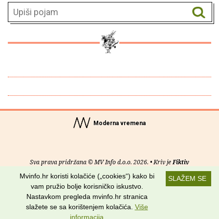
Moderna vremena
Sva prava pridržana © MV Info d.o.o. 2026. • Kriv je
Fiktiv
Mvinfo.hr koristi kolačiće („cookies“) kako bi
SLAŽEM SE
O nama
•
Pomoć
•
Uvjeti korištenja
•
RSS kanali
vam pružio bolje korisničko iskustvo.
Nastavkom pregleda mvinfo.hr stranica
Potraži nas na:
slažete se sa korištenjem kolačića.
Više
informacija