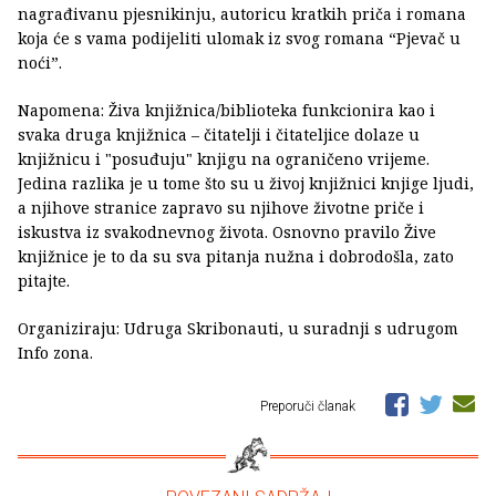
nagrađivanu pjesnikinju, autoricu kratkih priča i romana
koja će s vama podijeliti ulomak iz svog romana “Pjevač u
noći”.
Napomena: Živa knjižnica/biblioteka funkcionira kao i
svaka druga knjižnica – čitatelji i čitateljice dolaze u
knjižnicu i "posuđuju" knjigu na ograničeno vrijeme.
Jedina razlika je u tome što su u živoj knjižnici knjige ljudi,
a njihove stranice zapravo su njihove životne priče i
iskustva iz svakodnevnog života. Osnovno pravilo Žive
knjižnice je to da su sva pitanja nužna i dobrodošla, zato
pitajte.
Organiziraju: Udruga Skribonauti, u suradnji s udrugom
Info zona.
Preporuči članak