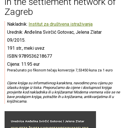
in the settlement network of
Zagreb
Nakladnik:
Institut za društvena istraživanja
Urednik: Anđelina Svirčić Gotovac, Jelena Zlatar
09/2015.
191 str., meki uvez
ISBN 9789536218677
Cijena: 11.95 eur
Preračunato po fiksnom tečaju konverzije 7,53450 kuna za 1 euro
Cijene knjiga su informativnog karaktera, navodimo prvu cijenu po
izlasku knjige iz tiska. Preporučamo da cijene i dostupnost knjiga
provjerite kod nakladnika ili u knjižarama! Moderna vremena više se ne
bave prodajom knjiga, potražite ih u knjižarama, antikvarijatima ili u
knjižnicama.