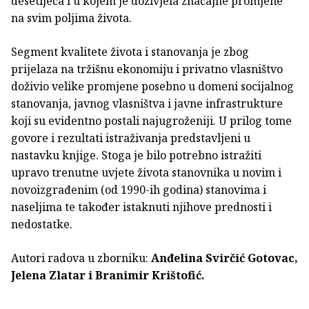
desetljeća i u kojem je doživjela značajne promjene
na svim poljima života.
Segment kvalitete života i stanovanja je zbog
prijelaza na tržišnu ekonomiju i privatno vlasništvo
doživio velike promjene posebno u domeni socijalnog
stanovanja, javnog vlasništva i javne infrastrukture
koji su evidentno postali najugroženiji. U prilog tome
govore i rezultati istraživanja predstavljeni u
nastavku knjige. Stoga je bilo potrebno istražiti
upravo trenutne uvjete života stanovnika u novim i
novoizgrađenim (od 1990-ih godina) stanovima i
naseljima te također istaknuti njihove prednosti i
nedostatke.
Autori radova u zborniku:
Anđelina Svirčić Gotovac,
Jelena Zlatar i Branimir Krištofić.