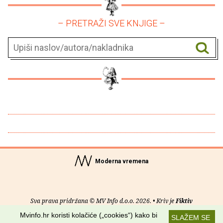
– PRETRAŽI SVE KNJIGE –
Moderna vremena
Sva prava pridržana © MV Info d.o.o. 2026. • Kriv je
Fiktiv
Mvinfo.hr koristi kolačiće („cookies“) kako bi
SLAŽEM SE
O nama
•
Pomoć
•
Uvjeti korištenja
•
RSS kanali