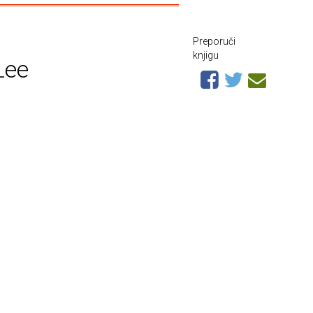
Preporuči
knjigu
Lee