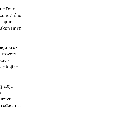
tic Four
(samostalno
brojnim
nakon smrti
eeja
kroz
ontroverze
akav se
ić koji je
g sloja
h
luzivni
 rođacima,