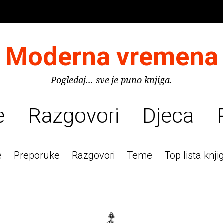
Moderna vremena
Pogledaj... sve je puno knjiga.
e
Razgovori
Djeca
e
Preporuke
Razgovori
Teme
Top lista knji