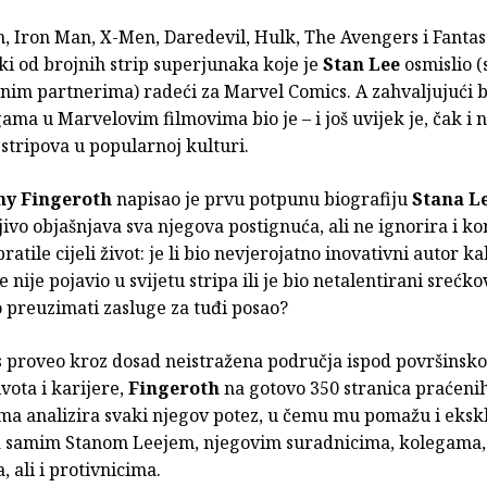
, Iron Man, X-Men, Daredevil, Hulk, The Avengers i Fantas
i od brojnih strip superjunaka koje je
Stan Lee
osmislio 
ivnim partnerima) radeći za Marvel Comics. A zahvaljujući 
ma u Marvelovim filmovima bio je – i još uvijek je, čak i 
e stripova u popularnoj kulturi.
y Fingeroth
napisao je prvu potpunu biografiju
Stana L
jivo objašnjava sva njegova postignuća, ali ne ignorira i k
ratile cijeli život: je li bio nevjerojatno inovativni autor k
 nije pojavio u svijetu stripa ili je bio netalentirani srećkov
 preuzimati zasluge za tuđi posao?
s proveo kroz dosad neistražena područja ispod površinsko
vota i karijere,
Fingeroth
na gotovo 350 stranica praćeni
ama analizira svaki njegov potez, u čemu mu pomažu i eksk
sa samim Stanom Leejem, njegovim suradnicima, kolegama,
, ali i protivnicima.