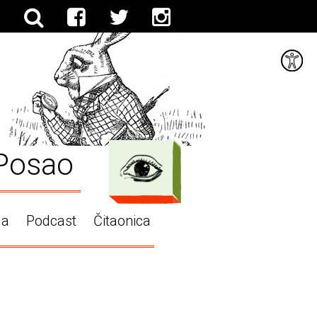
Posao
ga
Podcast
Čitaonica