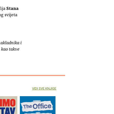
fija
Stana
og svijeta
nakladnika i
e kao takve
VIDI SVE KNJIGE