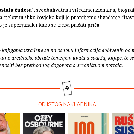
ostala čudesa
", sveobuhvatna i višedimenzionalna, biogra
 cjelovitu sliku čovjeka koji je promijenio shvaćanje čitav
o je superjunak i kako se treba pričati priča.
o knjigama izrađene su na osnovu informacija dobivenih od 
atne uredničke obrade temeljem uvida u sadržaj knjige, te s
enositi bez prethodnog dogovora s uredništvom portala.
– OD ISTOG NAKLADNIKA –