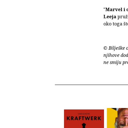
"
Marvel i 
Leeja
pruža
oko toga št
© Bilješke 
njihove dod
ne smiju pr