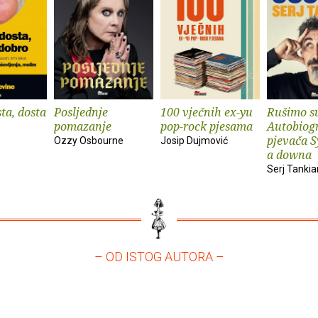
ta, dosta
Posljednje
100 vječnih ex-yu
Rušimo su
pomazanje
pop-rock pjesama
Autobiogr
pjevača S
e
Ozzy Osbourne
Josip Dujmović
a downa
Serj Tankia
– OD ISTOG AUTORA –