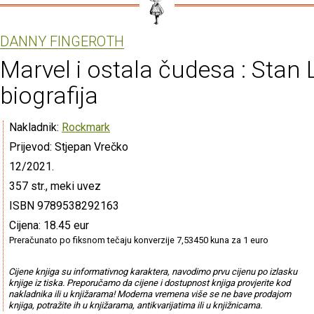
DANNY FINGEROTH
Marvel i ostala čudesa : Stan 
biografija
Nakladnik:
Rockmark
Prijevod: Stjepan Vrečko
12/2021.
357 str., meki uvez
ISBN 9789538292163
Cijena: 18.45 eur
Preračunato po fiksnom tečaju konverzije 7,53450 kuna za 1 euro
Cijene knjiga su informativnog karaktera, navodimo prvu cijenu po izlasku
knjige iz tiska. Preporučamo da cijene i dostupnost knjiga provjerite kod
nakladnika ili u knjižarama! Moderna vremena više se ne bave prodajom
knjiga, potražite ih u knjižarama, antikvarijatima ili u knjižnicama.