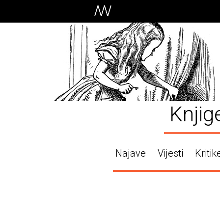
Knjig
Najave
Vijesti
Kritik