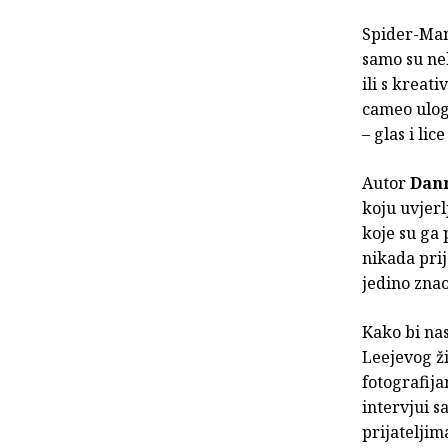
Spider-Man
samo su nek
ili s kreat
cameo uloga
– glas i lic
Autor
Dann
koju uvjerl
koje su ga p
nikada prije
jedino znao
Kako bi na
Leejevog ži
fotografij
intervjui 
prijateljima