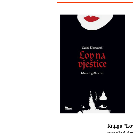
Knjiga
"Lov