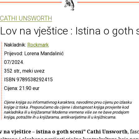
CATHI UNSWORTH
Lov na vještice : Istina o goth 
Nakladnik:
Rockmark
Prijevod: Lorena Mandalinić
07/2024.
352 str., meki uvez
ISBN 9789538292415
Cijena: 21.90 eur
Cijene knjiga su informativnog karaktera, navodimo prvu cijenu po izlasku
knjige iz tiska. Preporučamo da cijene i dostupnost knjiga provjerite kod
nakladnika ili u knjižarama! Moderna vremena više se ne bave prodajom
knjiga, potražite ih u knjižarama, antikvarijatima ili u knjižnicama.
 na vještice – istina o goth sceni"
Cathi Unsworth
, fas