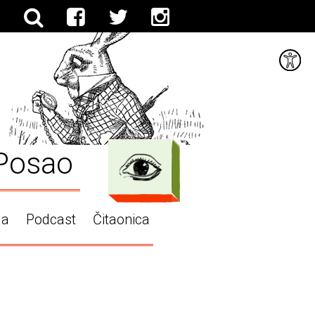
Posao
ga
Podcast
Čitaonica