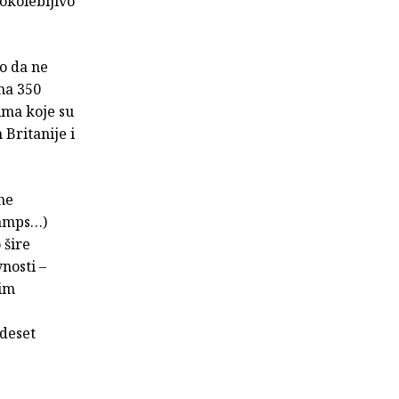
okolebljivo
ko da ne
 na 350
ima koje su
 Britanije i
he
ramps…)
 šire
nosti –
Jim
deset