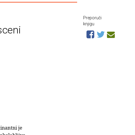
Preporuči
knjigu
sceni
cinantni je