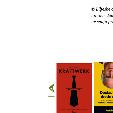
© Bilješke 
njihove dod
ne smiju pr