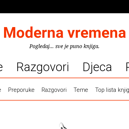
Moderna vremena
Pogledaj... sve je puno knjiga.
e
Razgovori
Djeca
e
Preporuke
Razgovori
Teme
Top lista knji