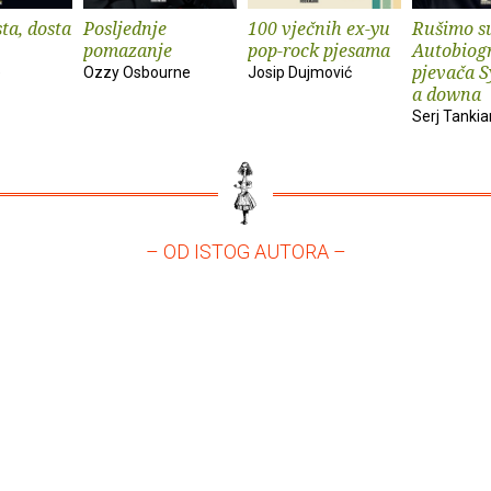
ta, dosta
Posljednje
100 vječnih ex-yu
Rušimo su
pomazanje
pop-rock pjesama
Autobiogr
pjevača S
e
Ozzy Osbourne
Josip Dujmović
a downa
Serj Tankia
– OD ISTOG AUTORA –