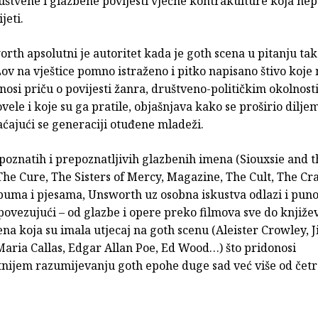
uštvene i glazbene povijesti vječne kontrakulture koja nep
jeti.
rth apsolutni je autoritet kada je goth scena u pitanju ta
Lov na vještice pomno istraženo i pitko napisano štivo koje
nosi priču o povijesti žanra, društveno-političkim okolnost
vele i koje su ga pratile, objašnjava kako se proširio diljem
aćajući se generaciji otuđene mladeži.
poznatih i prepoznatljivih glazbenih imena (Siouxsie and t
The Cure, The Sisters of Mercy, Magazine, The Cult, The C
buma i pjesama, Unsworth uz osobna iskustva odlazi i puno
povezujući – od glazbe i opere preko filmova sve do književ
na koja su imala utjecaj na goth scenu (Aleister Crowley, 
Maria Callas, Edgar Allan Poe, Ed Wood…) što pridonosi
nijem razumijevanju goth epohe duge sad već više od četr