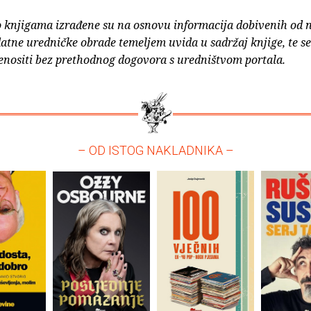
o knjigama izrađene su na osnovu informacija dobivenih od 
atne uredničke obrade temeljem uvida u sadržaj knjige, te s
enositi bez prethodnog dogovora s uredništvom portala.
– OD ISTOG NAKLADNIKA –