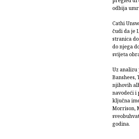
pregled dr
odbija umri
Cathi Unswo
čudi da je 
stranica do
do njega do
svijeta obr
Uz analizu 
Banshees, 
njihovih al
navodeći i 
ključna ime
Morrison, 
sveobuhvat
godina.