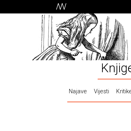
Knjig
Najave
Vijesti
Kritik