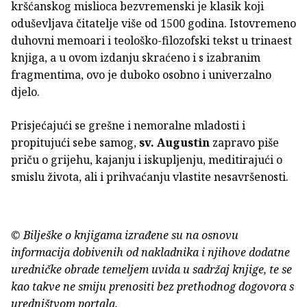
kršćanskog mislioca bezvremenski je klasik koji
oduševljava čitatelje više od 1500 godina. Istovremeno
duhovni memoari i teološko-filozofski tekst u trinaest
knjiga, a u ovom izdanju skraćeno i s izabranim
fragmentima, ovo je duboko osobno i univerzalno
djelo.
Prisjećajući se grešne i nemoralne mladosti i
propitujući sebe samog,
sv.
Augustin
zapravo piše
priču o grijehu, kajanju i iskupljenju, meditirajući o
smislu života, ali i prihvaćanju vlastite nesavršenosti.
© Bilješke o knjigama izrađene su na osnovu
informacija dobivenih od nakladnika i njihove dodatne
uredničke obrade temeljem uvida u sadržaj knjige, te se
kao takve ne smiju prenositi bez prethodnog dogovora s
uredništvom portala.