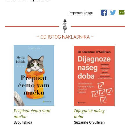
Preporuči knjigu
– OD ISTOG NAKLADNIKA –
Prepisat ćemo vam
Dijagnoze našeg
mačku
doba
Syou Ishida
Suzanne O’Sullivan