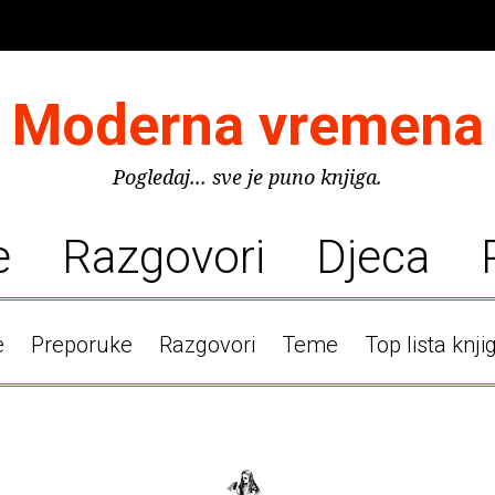
Moderna vremena
Pogledaj... sve je puno knjiga.
e
Razgovori
Djeca
e
Preporuke
Razgovori
Teme
Top lista knji