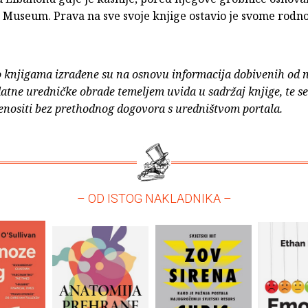
 Museum. Prava na sve svoje knjige ostavio je svome rodn
o knjigama izrađene su na osnovu informacija dobivenih od 
atne uredničke obrade temeljem uvida u sadržaj knjige, te s
enositi bez prethodnog dogovora s uredništvom portala.
– OD ISTOG NAKLADNIKA –