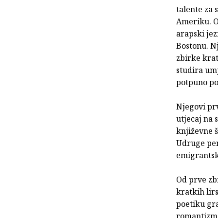
talente za 
Ameriku. O
arapski jez
Bostonu. Nj
zbirke krat
studira um
potpuno pos
Njegovi prv
utjecaj na 
književne š
Udruge pera
emigrantsk
Od prve zbi
kratkih lir
poetiku gr
romantizma