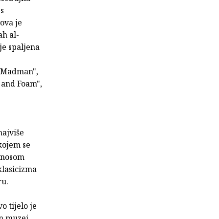
 s
ova je
ah al-
je spaljena
e Madman",
d and Foam",
najviše
kojem se
odnosom
klasicizma
ru.
 tijelo je
an muzej