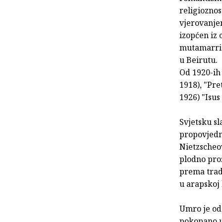
religioznos
vjerovanje
izopćen iz 
mutamarrida
u Beirutu.
Od 1920-ih
1918), "Pre
1926) "Isus 
Svjetsku sl
propovjedni
Nietzscheo
plodno pro
prema tradi
u arapskoj 
Umro je od 
pokopano u