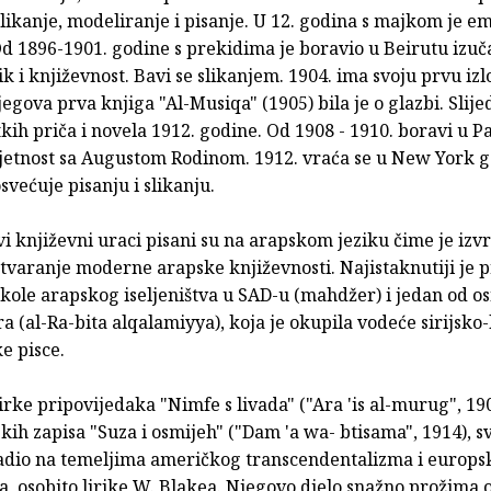
slikanje, modeliranje i pisanje. U 12. godina s majkom je e
d 1896-1901. godine s prekidima je boravio u Beirutu izuč
ik i književnost. Bavi se slikanjem. 1904. ima svoju prvu iz
egova prva knjiga "Al-Musiqa" (1905) bila je o glazbi. Slijed
kih priča i novela 1912. godine. Od 1908 - 1910. boravi u P
jetnost sa Augustom Rodinom. 1912. vraća se u New York g
većuje pisanju i slikanju.
i književni uraci pisani su na arapskom jeziku čime je izvr
stvaranje moderne arapske književnosti. Najistaknutiji je 
kole arapskog iseljeništva u SAD-u (mahdžer) i jedan od o
 (al-Ra-bita alqalamiyya), koja je okupila vodeće sirijsko
e pisce.
rke pripovijedaka "Nimfe s livada" ("Ara 'is al-murug", 190
skih zapisa "Suza i osmijeh" ("Dam 'a wa- btisama", 1914), sv
adio na temeljima američkog transcendentalizma i europs
, osobito lirike W. Blakea. Njegovo djelo snažno prožima 