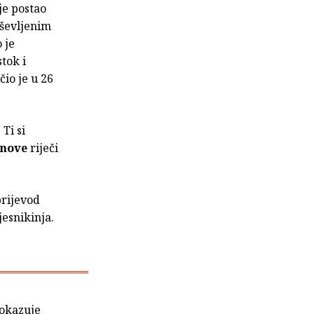
je postao
uševljenim
 je
tok i
io je u 26
Ti si
anove
riječi
prijevod
jesnikinja.
pokazuje