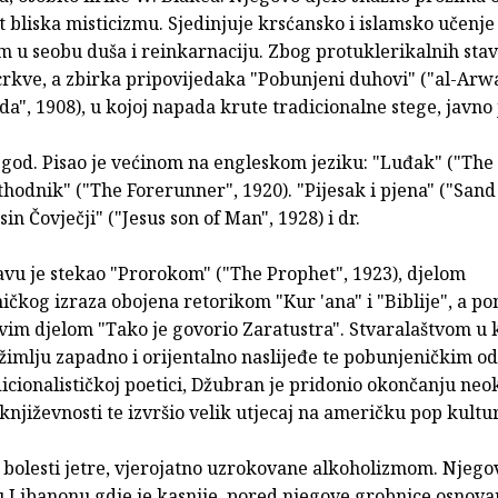
t bliska misticizmu. Sjedinjuje krsćansko i islamsko učenje
m u seobu duša i reinkarnaciju. Zbog protuklerikalnih stav
crkve, a zbirka pripovijedaka "Pobunjeni duhovi" ("al-Arw
", 1908), u kojoj napada krute tradicionalne stege, javno 
 god. Pisao je većinom na engleskom jeziku: "Luđak" ("Th
thodnik" ("The Forerunner", 1920). "Pijesak i pjena" ("San
sin Čovječji" ("Jesus son of Man", 1928) i dr.
avu je stekao "Prorokom" ("The Prophet", 1923), djelom
čkog izraza obojena retorikom "Kur 'ana" i "Biblije", a po
vim djelom "Tako je govorio Zaratustra". Stvaralaštvom u 
žimlju zapadno i orijentalno naslijeđe te pobunjeničkim 
cionalističkoj poetici, Džubran je pridonio okončanju neo
književnosti te izvršio velik utjecaj na američku pop kultu
bolesti jetre, vjerojatno uzrokovane alkoholizmom. Njegovo
 Libanonu gdje je kasnije, pored njegove grobnice osnov