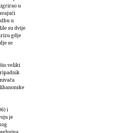
migrirao u
avajući
ložbu u
ile su dvije
arizu gdje
dje se
šio veliki
pripadnik
snivača
-libanonske
6) i
oju je
kog
osebujna