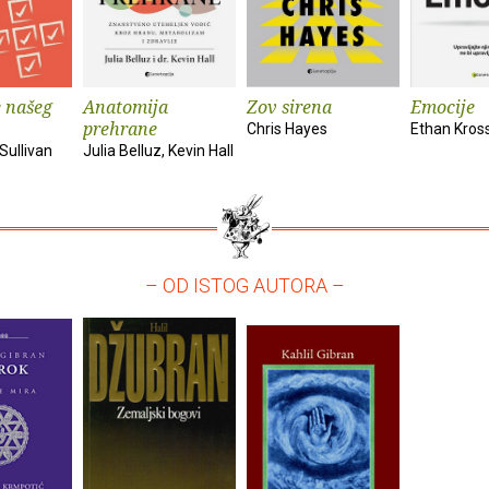
 našeg
Anatomija
Zov sirena
Emocije
prehrane
Chris Hayes
Ethan Kros
Sullivan
Julia Belluz, Kevin Hall
– OD ISTOG AUTORA –