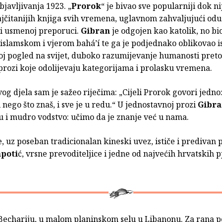
javljivanja 1923. „
Prorok
“ je bivao sve popularniji dok ni
ajčitanijih knjiga svih vremena, uglavnom zahvaljujući od
 i usmenoj preporuci.
Gibran
je odgojen kao katolik, no bio
 islamskom i vjerom bahá’í te ga je podjednako oblikovao is
oj pogled na svijet, duboko razumijevanje humanosti pretoč
prozi koje odolijevaju kategorijama i prolasku vremena.
og djela sam je sažeo riječima: „Cijeli Prorok govori jedno: 
 nego što znaš, i sve je u redu.“ U jednostavnoj prozi
Gibr
u i mudro vodstvo: učimo da je znanje već u nama.
, uz poseban tradicionalan kineski uvez, ističe i predivan 
poti
ć, vrsne prevoditeljice i jedne od najvećih hrvatskih p
 Bechariju, u malom planinskom selu u Libanonu. Za rana 