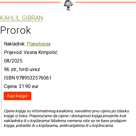
KAHLIL GIBRAN
Prorok
Nakladnik:
Planetopija
Prijevod: Vesna Krmpotić
08/2025.
96 str., tvrdi uvez
ISBN 9789532576061
Cijena: 31.90 eur
Kupi knjigu!
Cijene knjiga su informativnog karaktera, navodimo prvu cijenu po izlasku
knjige iz tiska. Preporučamo da cijene i dostupnost knjiga provjerite kod
nakladnika ili u knjižarama! Moderna vremena više se ne bave prodajom
knjiga, potražite ih u knjižarama, antikvarijatima ili u knjižnicama.