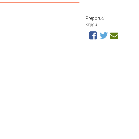
Preporuči
knjigu