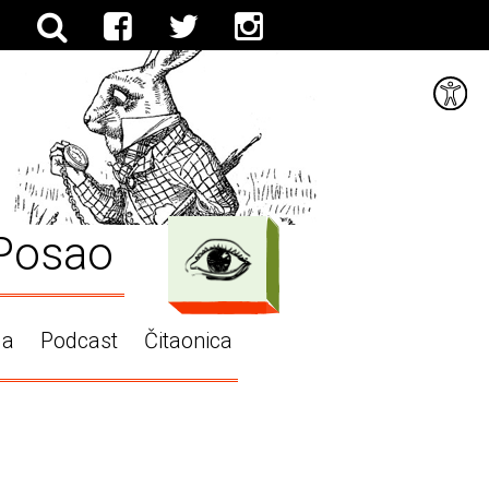
Posao
ga
Podcast
Čitaonica