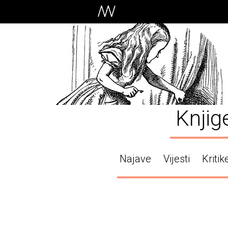
Knjig
Najave
Vijesti
Kritik