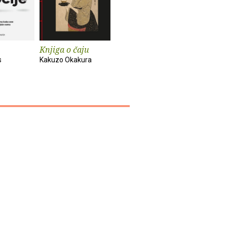
Knjiga o čaju
Mali eksperimenti
Alkemija 
s
Kakuzo Okakura
Anne-Laure Le Cunff
Suleika Ja