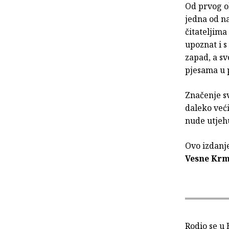
Od prvog ob
jedna od n
čitateljima
upoznat i s
zapad, a sv
pjesama u 
Značenje sv
daleko veći
nude utjeh
Ovo izdanje
Vesne Krm
Rodio se u