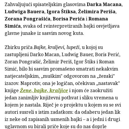
Zahvaljujući spisateljskim glasovima
Darka Macana
,
Ludwiga Bauera
,
Igora Štiksa
,
Želimira Periša
,
Zorana Pongrašića
,
Borisa Perića
i
Romana
Simića
, svaka od reinterpretiranih bajki osvjetljava
glavne junake iz sasvim novog kuta.
Zbirku priča
Bajke, kraljevi, lupeži
, u kojoj su
zastupljeni Darko Macan, Ludwig Bauer, Boris Perić,
Zoran Pongrašić, Želimir Periš, Igor Štiks i Roman
Simić, bilo bi sasvim promašeno smatrati nekakvim
natjecateljskim, „muškim" odgovorom na „ženski"
izazov. Naprotiv, ona je logičan, očekivan „nastavak"
knjige
Žene, bajke, kraljice
i njom će zaokružiti
jedan zanimljiv književni pothvat i sliku vremena u
kojem je nastala. Riječ je o projektu u kojem su se svi
autori susreli s istim zadatkom: da odaberu jedan lik
iz neke od zapisanih usmenih bajki – a i jedni i drugi
uglavnom su birali priče koje su do nas doprle