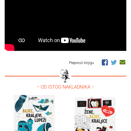
Preporuči knjigu
– OD ISTOG NAKLADNIKA –