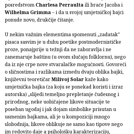
posredstvom
Charlesa Perraulta
ili braće Jacoba i
Wilhelma Grimma
– i da u svojoj umjetničkoj bajci
ponude novo, drukčije čitanje.
U nekim važnim elementima spomenuti „zadatak"
pisaca sasvim je u duhu poetike postmodernističke
proze, ponajprije u težnji da ne zaboravlja i ne
zanemaruje baštinu (u ovom slučaju folklornu), nego
da iz nje crpe nove stvaralačke mogućnosti. Govoreći
o sličnostima i razlikama izmedu dvaju oblika bajki,
književni teoretičar
Milivoj Solar
kaže kako
umjetnička bajka (za koju se ponekad koristi i izraz
autorska) „slijedi temeljno prepletanje čudesnog i
prirodnog, neke uobičajene likove situacije te
poseban ugodaj i jak dojam simbolike prisutan u
usmenim bajkama, ali je u kompoziciji mnogo
slobodnija, likove oblikuje ne samo kao tipove nego
im redovito daje a psihološku karakterizaciju,