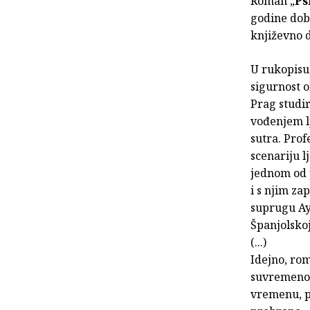
Roman „
Ps
godine dob
književno d
U rukopisu 
sigurnost o
Prag studir
vođenjem lj
sutra. Prof
scenariju 
jednom od 
i s njim za
suprugu Ayn
Španjolskoj
(...)
Idejno, rom
suvremenom
vremenu, p