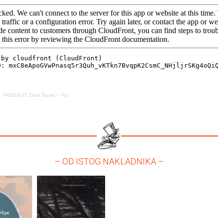
·
PODCAST: Dora Šustić – Psi
– OD ISTOG NAKLADNIKA –