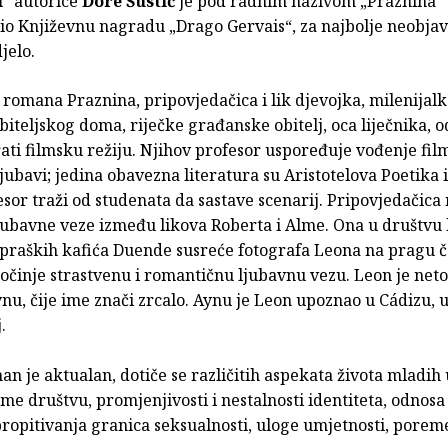
i
“ autorice
Dore Šustić
je pod radnim nazivom „Praznina“ 
io Književnu nagradu „Drago Gervais“, za najbolje neobjav
jelo.
romana Praznina, pripovjedačica i lik djevojka, milenijalk
biteljskog doma, riječke građanske obitelj, oca liječnika, o
ati filmsku režiju. Njihov profesor uspoređuje vođenje fil
ubavi; jedina obavezna literatura su Aristotelova Poetika 
esor traži od studenata da sastave scenarij. Pripovjedačica 
ljubavne veze između likova Roberta i Alme. Ona u društvu
praških kafića Duende susreće fotografa Leona na pragu č
počinje strastvenu i romantičnu ljubavnu vezu. Leon je net
u, čije ime znači zrcalo. Aynu je Leon upoznao u Cádizu, 
.
an je aktualan, dotiče se različitih aspekata života mladih 
e društvu, promjenjivosti i nestalnosti identiteta, odnos
ropitivanja granica seksualnosti, uloge umjetnosti, porem