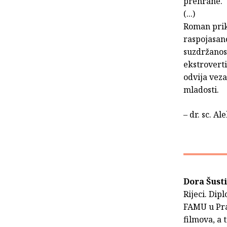
prehrane.
(...)
Roman prik
raspojasano
suzdržanost
ekstroverti
odvija vez
mladosti.
– dr. sc. 
Dora Šusti
Rijeci. Dip
FAMU u Prag
filmova, a 