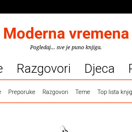
Moderna vremena
Pogledaj... sve je puno knjiga.
e
Razgovori
Djeca
e
Preporuke
Razgovori
Teme
Top lista knji