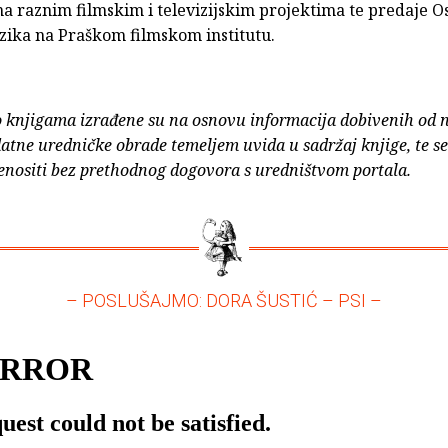
na raznim filmskim i televizijskim projektima te predaje 
zika na Praškom filmskom institutu.
o knjigama izrađene su na osnovu informacija dobivenih od 
atne uredničke obrade temeljem uvida u sadržaj knjige, te s
enositi bez prethodnog dogovora s uredništvom portala.
– POSLUŠAJMO: DORA ŠUSTIĆ – PSI –