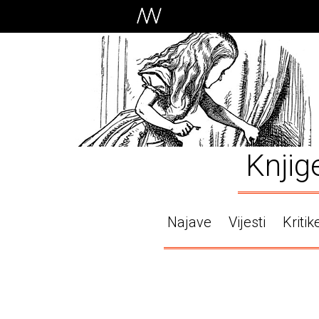
Knjig
Najave
Vijesti
Kritik