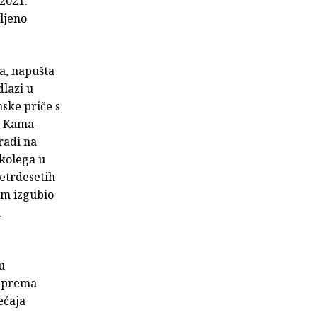
2021.
ljeno
a, napušta
dlazi u
mske priče s
i Kama-
radi na
 kolega u
etrdesetih
om izgubio
u
u
a prema
ećaja