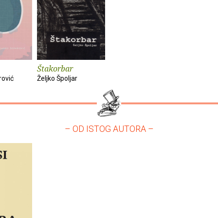
Štakorbar
rović
Željko Špoljar
– OD ISTOG AUTORA –