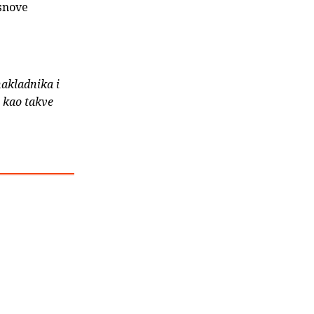
Osnove
nakladnika i
e kao takve