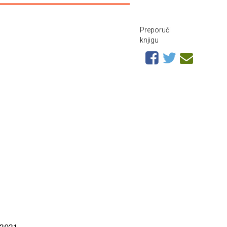
Preporuči
knjigu