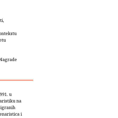
ti,
kontekstu
etu
a Nagrade
1991. u
naristiku na
 igranih
enaristica i