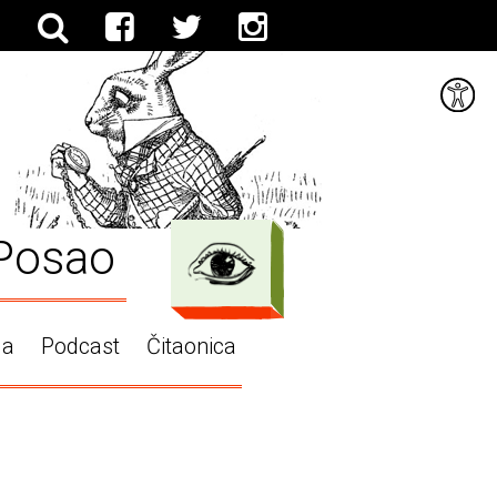
Posao
ga
Podcast
Čitaonica