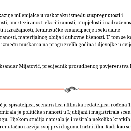
azuje milenijalce u raskoraku između suspregnutosti i
sti, anesteziranosti ekscitiranosti, otupjelosti i nadraženos
i i izražajnosti, feminističke emancipacije i seksualne
ranosti, materijalnog obilja i duhovne lišenosti. U tom se 
a između muškarca na pragu zrelih godina i djevojke u cvij
Aleksandar Mijatović, predjednik prosudbenog povjerenstv
ć
je spisateljica, scenaristica i filmska redateljica, rođena 
lomirala je političke znanosti u Ljubljani i magistrirala sce
u. Tijekom studija napisala je i režirala nekoliko kratkih
trenutačno razvija svoj prvi dugometražni film. Radi kao sc