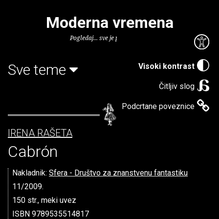
Moderna vremena
Pogledaj... sve je puno knjiga.
Sve teme
Visoki kontrast
Čitljiv slog
Podcrtane poveznice
IRENA RAŠETA
Cabrón
Nakladnik:
Sfera - Društvo za znanstvenu fantastiku
11/2009.
150 str., meki uvez
ISBN 9789535514817