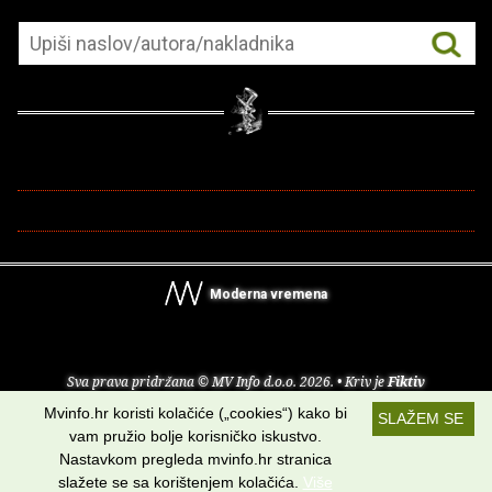
Moderna vremena
Sva prava pridržana © MV Info d.o.o. 2026. • Kriv je
Fiktiv
Mvinfo.hr koristi kolačiće („cookies“) kako bi
SLAŽEM SE
O nama
•
Pomoć
•
Uvjeti korištenja
•
RSS kanali
vam pružio bolje korisničko iskustvo.
Nastavkom pregleda mvinfo.hr stranica
Potraži nas na:
slažete se sa korištenjem kolačića.
Više