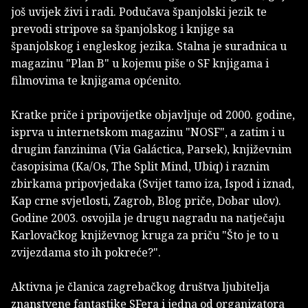
još uvijek živi i radi. Podučava španjolski jezik te
prevodi stripove sa španjolskog i knjige sa
španjolskog i engleskog jezika. Stalna je suradnica u
magazinu "Plan B" u kojemu piše o SF knjigama i
filmovima te knjigama općenito.
Kratke priče i pripovijetke objavljuje od 2000. godine,
isprva u internetskom magazinu "NOSF", a zatim i u
drugim fanzinima (Via Galáctica, Parsek), književnim
časopisima (Ka/Os, The Split Mind, Ubiq) i raznim
zbirkama pripovjedaka (Svijet tamo iza, Ispod i iznad,
Kap crne svjetlosti, Zagrob, Blog priče, Dobar ulov).
Godine 2003. osvojila je drugu nagradu na natječaju
Karlovačkog književnog kruga za priču "Što je to u
zvijezdama sto ih pokreće?".
Aktivna je članica zagrebačkog društva ljubitelja
znanstvene fantastike SFera i jedna od organizatora