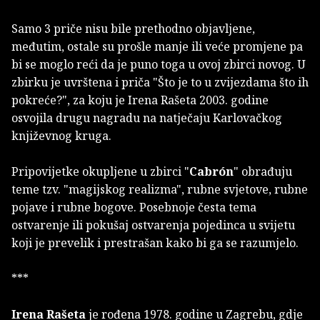
Samo 3 priče nisu bile prethodno objavljene,
međutim, ostale su prošle manje ili veće promjene pa
bi se moglo reći da je puno toga u ovoj zbirci novog. U
zbirku je uvrštena i priča "Što je to u zvijezdama što ih
pokreće?", za koju je Irena Rašeta 2003. godine
osvojila drugu nagradu na natječaju Karlovačkog
književnog kruga.
Pripovijetke okupljene u zbirci "
Cabrón
" obrađuju
teme tzv. "magijskog realizma", rubne svjetove, rubne
pojave i rubne bogove. Posebnoje česta tema
ostvarenje ili pokušaj ostvarenja pojedinca u svijetu
koji je prevelik i prestrašan kako bi ga se razumjelo.
***
Irena Rašeta
je rođena 1978. godine u Zagrebu, gdje