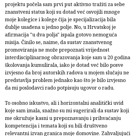
projektu počela sam prvi put aktivno tražiti za sebe
znanstveni status koji su dotad već osvojili mnoge
moje kolegice i kolege čija je specijalizacija bila
dublje usađena u jedno polje. No, u Hrvatskoj je
afirmacija "u dva polja" ispala gotovo nemoguća
misija. Činilo se, naime, da sustav znanstvenog
promoviranja ne može prepoznati vrijednost
interdisciplinarnog obrazovanja koje sam u 20 godina
školovanja kumulirala, iako je dotad već bilo posve
izvjesno da broj autorskih radova u mojem slučaju ne
predstavlja problem jednako kao što je bilo izvjesno
da mi poslodavci rado potpisuju ugovor o radu.
To osobno iskustvo, ali i horizontalni analitički uvid
koje sam imala, snažno su mi sugerirali da sustav koji
me okružuje kasni u prepoznavanju i prihvaćanju
kompetencija i temata koji su bili društveno
relevantni izvan granica moje domovine. Zahvaljujući