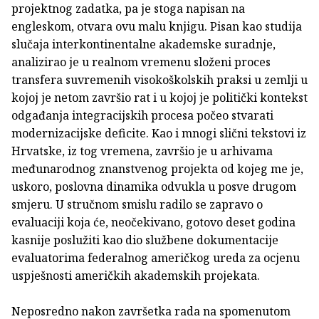
projektnog zadatka, pa je stoga napisan na
engleskom, otvara ovu malu knjigu. Pisan kao studija
slučaja interkontinentalne akademske suradnje,
analizirao je u realnom vremenu složeni proces
transfera suvremenih visokoškolskih praksi u zemlji u
kojoj je netom završio rat i u kojoj je politički kontekst
odgađanja integracijskih procesa počeo stvarati
modernizacijske deficite. Kao i mnogi slični tekstovi iz
Hrvatske, iz tog vremena, završio je u arhivama
međunarodnog znanstvenog projekta od kojeg me je,
uskoro, poslovna dinamika odvukla u posve drugom
smjeru. U stručnom smislu radilo se zapravo o
evaluaciji koja će, neočekivano, gotovo deset godina
kasnije poslužiti kao dio službene dokumentacije
evaluatorima federalnog američkog ureda za ocjenu
uspješnosti američkih akademskih projekata.
Neposredno nakon završetka rada na spomenutom