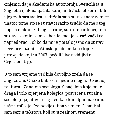
činjenici da je akademska autonomija Sveučilišta u
Zagrebu ipak nadjačala kampanilistički obzor nekih
njegovih sastavnica, zadržala sam status znanstvenice
unatoč tome što se sustav izrazito trudio da me s tog
popisa makne. S druge strane, suprotno intencijama
sustava s kojim sam se borila, moj je istraživački rad
napredovao. Toliko da mi je postalo jasno da sustav
neće prepoznati suštinski problem koji stoji iza
prosvjeda koji su 2007. počeli bivati vidljivi na
Cvjetnom trgu.
U to sam vrijeme već bila dovoljno zrela da se
angažiram. Onako kako sam jedino mogla. U kućnoj
radinosti. Zanatom sociologa. S načelom koje mi je
draga i vrlo cijenjena kolegica, posvećena ruralna
sociologinja, utuvila u glavu kao temeljnu maksimu
naše profesije: "za povijest ima vremena", napisala
sam seriju tekstova koji su u realnom vremenu