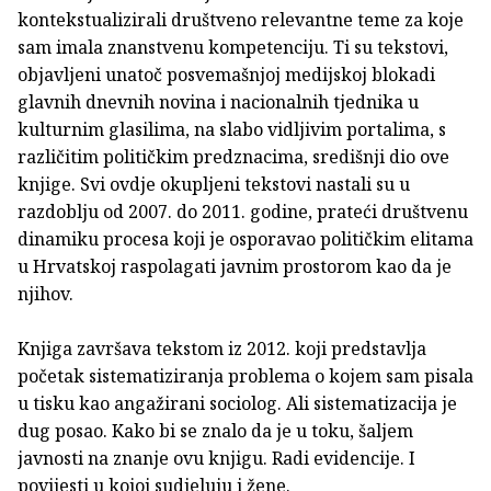
kontekstualizirali društveno relevantne teme za koje
sam imala znanstvenu kompetenciju. Ti su tekstovi,
objavljeni unatoč posvemašnjoj medijskoj blokadi
glavnih dnevnih novina i nacionalnih tjednika u
kulturnim glasilima, na slabo vidljivim portalima, s
različitim političkim predznacima, središnji dio ove
knjige. Svi ovdje okupljeni tekstovi nastali su u
razdoblju od 2007. do 2011. godine, prateći društvenu
dinamiku procesa koji je osporavao političkim elitama
u Hrvatskoj raspolagati javnim prostorom kao da je
njihov.
Knjiga završava tekstom iz 2012. koji predstavlja
početak sistematiziranja problema o kojem sam pisala
u tisku kao angažirani sociolog. Ali sistematizacija je
dug posao. Kako bi se znalo da je u toku, šaljem
javnosti na znanje ovu knjigu. Radi evidencije. I
povijesti u kojoj sudjeluju i žene.