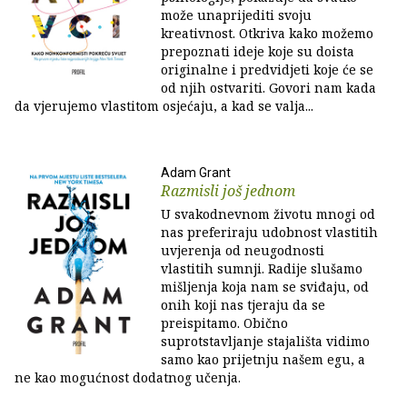
može unaprijediti svoju
kreativnost. Otkriva kako možemo
prepoznati ideje koje su doista
originalne i predvidjeti koje će se
od njih ostvariti. Govori nam kada
da vjerujemo vlastitom osjećaju, a kad se valja...
Adam Grant
Razmisli još jednom
U svakodnevnom životu mnogi od
nas preferiraju udobnost vlastitih
uvjerenja od neugodnosti
vlastitih sumnji. Radije slušamo
mišljenja koja nam se sviđaju, od
onih koji nas tjeraju da se
preispitamo. Obično
suprotstavljanje stajališta vidimo
samo kao prijetnju našem egu, a
ne kao mogućnost dodatnog učenja.