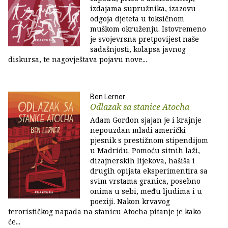
izdajama supružnika, izazovu
odgoja djeteta u toksičnom
muškom okruženju. Istovremeno
je svojevrsna pretpovijest naše
sadašnjosti, kolapsa javnog
diskursa, te nagovještava pojavu nove...
Ben Lerner
Odlazak sa stanice Atocha
Adam Gordon sjajan je i krajnje
nepouzdan mladi američki
pjesnik s prestižnom stipendijom
u Madridu. Pomoću sitnih laži,
dizajnerskih lijekova, hašiša i
drugih opijata eksperimentira sa
svim vrstama granica, posebno
onima u sebi, među ljudima i u
poeziji. Nakon krvavog
terorističkog napada na stanicu Atocha pitanje je kako
će...