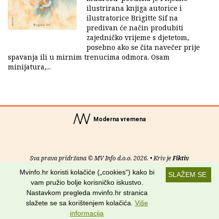
ilustrirana knjiga autorice i
ilustratorice Brigitte Sif na
predivan će način produbiti
zajedničko vrijeme s djetetom,
posebno ako se čita navečer prije
spavanja ili u mirnim trenucima odmora. Osam
minijatura,...
Moderna vremena
Sva prava pridržana © MV Info d.o.o. 2026. • Kriv je
Fiktiv
Mvinfo.hr koristi kolačiće („cookies“) kako bi
SLAŽEM SE
O nama
•
Pomoć
•
Uvjeti korištenja
•
RSS kanali
vam pružio bolje korisničko iskustvo.
Nastavkom pregleda mvinfo.hr stranica
Potraži nas na:
slažete se sa korištenjem kolačića.
Više
informacija