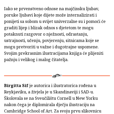
Iako se prvenstveno odnose na majčinsku ljubav,
poruke ljubavi koje dijete može internalizirati i
ponijeti sa sobom u svijet univerzalne su i pomoći će
graditi lijep i blizak odnos s djetetom te mogu
potaknuti razgovor o nježnosti, odrastanju,
ustrajnosti, učenju, povjerenju, sitnicama koje se
mogu pretvoriti u važne i dugotrajne uspomene.
Svojim prekrasnim ilustracijama knjiga će plijeniti
pažnju i velikog i malog čitatelja.
Birgitta Sif
je autorica i ilustratorica rođena u
Reykjaviku, a živjela je u Skandinaviji i SAD-u.
Školovala se na Sveučilištu Cornell u New Yorku
nakon čega je diplomirala dječju ilustraciju na
Cambridge School of Art. Za svoju prvu slikovnicu