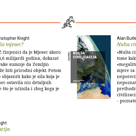
ristopher Knight
Alan Butle
dio mjesec?
Nulta ci
č činjenici da je Mjesec skoro
«Nulta ci
4,6 milijardi godina, dokazat
tome kako
vake sumnje da Zemljin
«megalit
e biti prirodni objekt. Potom
mjere za
objasniti kako je sila koja je
neporeci
sec ostavila niz detaljnih
nepoznat
što je učinila i zbog koga je
prethodn
civilizac
- poznate
ight
acija