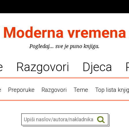
Moderna vremena
Pogledaj... sve je puno knjiga.
e
Razgovori
Djeca
e
Preporuke
Razgovori
Teme
Top lista knji