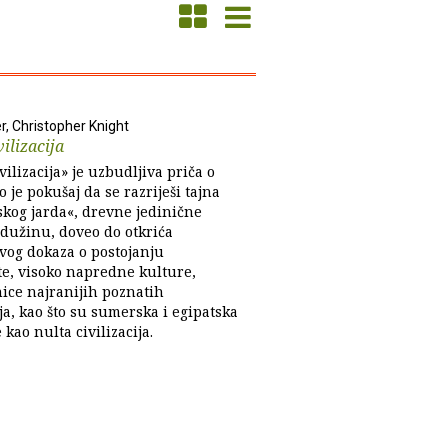
r, Christopher Knight
vilizacija
vilizacija» je uzbudljiva priča o
 je pokušaj da se razriješi tajna
skog jarda«, drevne jedinične
 dužinu, doveo do otkrića
vog dokaza o postojanju
e, visoko napredne kulture,
ice najranijih poznatih
ija, kao što su sumerska i egipatska
 kao nulta civilizacija.