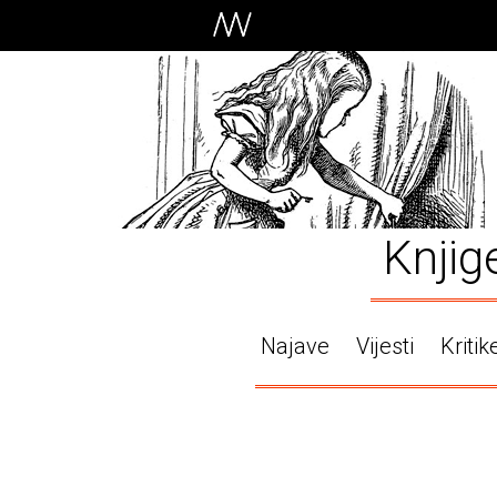
Knjig
Najave
Vijesti
Kritik