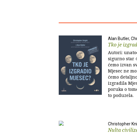
Alan Butler, Ch
Tko je izgra
Autori: unato
sigurno star 
ćemo izvan s
Mjesec ne mož
ćemo detaljno 
izgradila Mje
poruka o tome 
to poduzela.
Christopher Kn
Nulta civiliz