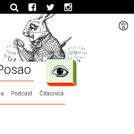
Posao
ga
Podcast
Čitaonica