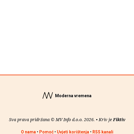
Moderna vremena
Sva prava pridržana © MV Info d.o.o. 2026. • Kriv je
Fiktiv
O nama
•
Pomoć
•
Uvjeti korištenja
•
RSS kanali