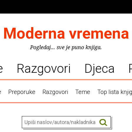
Moderna vremena
Pogledaj... sve je puno knjiga.
e
Razgovori
Djeca
e
Preporuke
Razgovori
Teme
Top lista knji