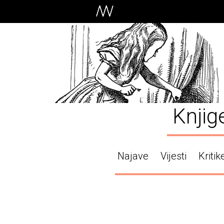
Knjig
Najave
Vijesti
Kritik