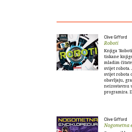
Clive Gifford
Roboti
Knjiga 'Roboti
tiskane knjige
mladim čitate
svijet robota.
svijet robota 
obavljaju, gr
neizostavnu u
programira. D
Clive Gifford
Nogometna e