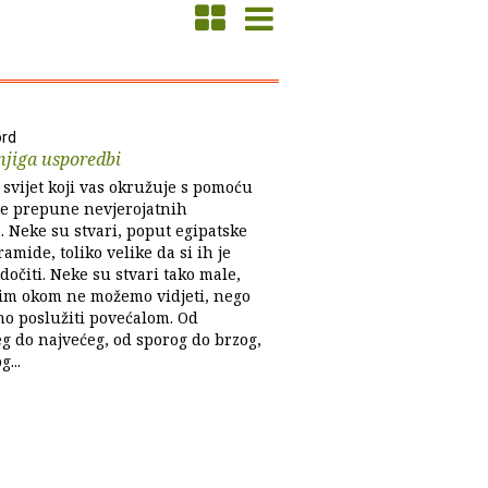
ord
njiga usporedbi
 svijet koji vas okružuje s pomoću
ge prepune nevjerojatnih
. Neke su stvari, poput egipatske
ramide, toliko velike da si ih je
dočiti. Neke su stvari tako male,
lim okom ne možemo vidjeti, nego
o poslužiti povećalom. Od
g do najvećeg, od sporog do brzog,
g...