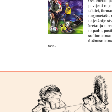
Ova enciklope
povijesti nog
taktici, form
nogometaša, n
najvažnije st
kretanju tere
napadu, posti
sudionicima: 
dužnosnicima
sve...