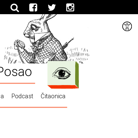
Posao
ga
Podcast
Čitaonica