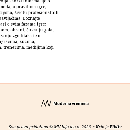
dija sadrži informacije o
ometa, o pravilima igre,
acijama, životu profesionalnih
avijačima. Doznajte
vari o svim fazama igre:
nom, obrani, čuvanju gola,
zanju zgoditaka te o
igračima, sucima,
, trenerima, medijima koji
Moderna vremena
Sva prava pridržana © MV Info d.o.o. 2026. • Kriv je
Fiktiv