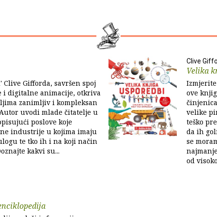
Clive Giff
Velika k
' Clive Gifforda, savršen spoj
Izmjerite
 i digitalne animacije, otkriva
ove knji
ljima zanimljiv i kompleksan
činjenica
 Autor uvodi mlade čitatelje u
velike pi
opisujući poslove koje
teško pre
ane industrije u kojima imaju
da ih go
logu te tko ih i na koji način
se moram
oznajte kakvi su...
najmanje
od visoko
nciklopedija