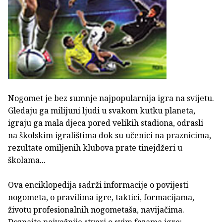
Nogomet je bez sumnje najpopularnija igra na svijetu.
Gledaju ga milijuni ljudi u svakom kutku planeta,
igraju ga mala djeca pored velikih stadiona, odrasli
na školskim igralištima dok su učenici na praznicima,
rezultate omiljenih klubova prate tinejdžeri u
školama...
Ova enciklopedija sadrži informacije o povijesti
nogometa, o pravilima igre, taktici, formacijama,
životu profesionalnih nogometaša, navijačima.
Doznajte najvažnije stvari o svim fazama igre: