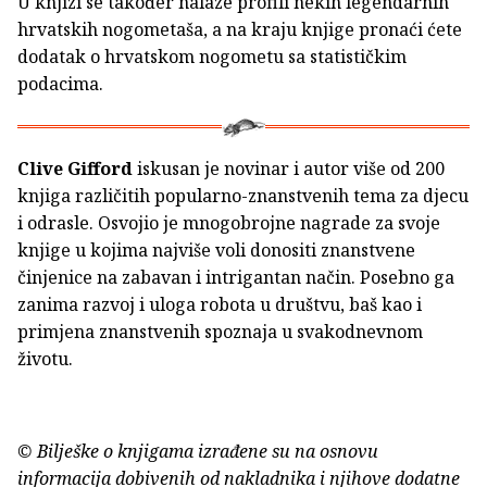
U knjizi se također nalaze profili nekih legendarnih
hrvatskih nogometaša, a na kraju knjige pronaći ćete
dodatak o hrvatskom nogometu sa statističkim
podacima.
Clive Gifford
iskusan je novinar i autor više od 200
knjiga različitih popularno-znanstvenih tema za djecu
i odrasle. Osvojio je mnogobrojne nagrade za svoje
knjige u kojima najviše voli donositi znanstvene
činjenice na zabavan i intrigantan način. Posebno ga
zanima razvoj i uloga robota u društvu, baš kao i
primjena znanstvenih spoznaja u svakodnevnom
životu.
© Bilješke o knjigama izrađene su na osnovu
informacija dobivenih od nakladnika i njihove dodatne