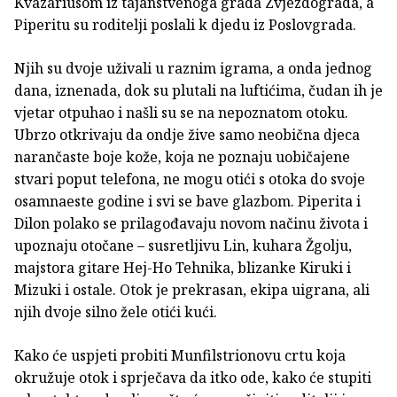
Kvazariusom iz tajanstvenoga grada Zvjezdograda, a
Piperitu su roditelji poslali k djedu iz Poslovgrada.
Njih su dvoje uživali u raznim igrama, a onda jednog
dana, iznenada, dok su plutali na luftićima, čudan ih je
vjetar otpuhao i našli su se na nepoznatom otoku.
Ubrzo otkrivaju da ondje žive samo neobična djeca
narančaste boje kože, koja ne poznaju uobičajene
stvari poput telefona, ne mogu otići s otoka do svoje
osamnaeste godine i svi se bave glazbom. Piperita i
Dilon polako se prilagođavaju novom načinu života i
upoznaju otočane – susretljivu Lin, kuhara Žgolju,
majstora gitare Hej-Ho Tehnika, blizanke Kiruki i
Mizuki i ostale. Otok je prekrasan, ekipa uigrana, ali
njih dvoje silno žele otići kući.
Kako će uspjeti probiti Munfilstrionovu crtu koja
okružuje otok i sprječava da itko ode, kako će stupiti