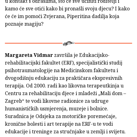
u kontakt s odraslima, što će sve učiniti roditelji i
kamo će sve otići kako bi pronašli svoju djecu? I kako
će će im pomoći Zvjerana, Piperitina dadilja koja
poznaje magiju?
Margareta Vidmar
završila je Edukacijsko-
rehabilitacijski fakultet (ERF), specijalistički studij
psihotraumatologije na Medicinskom fakultetu i
dvogodišnju edukaciju za praktičara ekspresivnih
terapija. Od 2000. radi kao likovna terapeutkinja u
Centru za rehabilitaciju djece i mladeži „Mali dom –
Zagreb“ te vodi likovne radionice za udruge
humanističkih usmjerenja, muzeje i bolnice.
Suradnica je Odsjeka za motoričke poremećaje,
kronične bolesti i art terapije na ERF-u te vodi
edukacije i treninge za stručnjake u zemlji i svijetu.