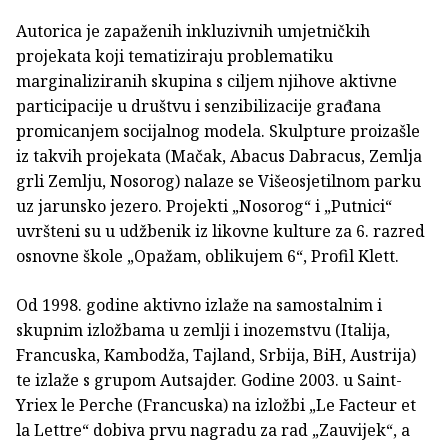
Autorica je zapaženih inkluzivnih umjetničkih
projekata koji tematiziraju problematiku
marginaliziranih skupina s ciljem njihove aktivne
participacije u društvu i senzibilizacije građana
promicanjem socijalnog modela. Skulpture proizašle
iz takvih projekata (Mačak, Abacus Dabracus, Zemlja
grli Zemlju, Nosorog) nalaze se Višeosjetilnom parku
uz jarunsko jezero. Projekti „Nosorog“ i „Putnici“
uvršteni su u udžbenik iz likovne kulture za 6. razred
osnovne škole „Opažam, oblikujem 6“, Profil Klett.
Od 1998. godine aktivno izlaže na samostalnim i
skupnim izložbama u zemlji i inozemstvu (Italija,
Francuska, Kambodža, Tajland, Srbija, BiH, Austrija)
te izlaže s grupom Autsajder. Godine 2003. u Saint-
Yriex le Perche (Francuska) na izložbi „Le Facteur et
la Lettre“ dobiva prvu nagradu za rad „Zauvijek“, a