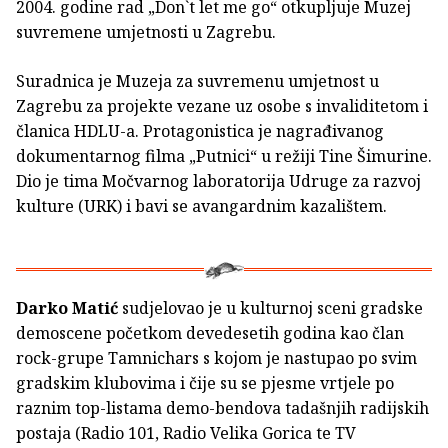
2004. godine rad „Don`t let me go“ otkupljuje Muzej
suvremene umjetnosti u Zagrebu.
Suradnica je Muzeja za suvremenu umjetnost u
Zagrebu za projekte vezane uz osobe s invaliditetom i
članica HDLU-a. Protagonistica je nagrađivanog
dokumentarnog filma „Putnici“ u režiji Tine Šimurine.
Dio je tima Močvarnog laboratorija Udruge za razvoj
kulture (URK) i bavi se avangardnim kazalištem.
Darko Matić
sudjelovao je u kulturnoj sceni gradske
demoscene početkom devedesetih godina kao član
rock-grupe Tamnichars s kojom je nastupao po svim
gradskim klubovima i čije su se pjesme vrtjele po
raznim top-listama demo-bendova tadašnjih radijskih
postaja (Radio 101, Radio Velika Gorica te TV