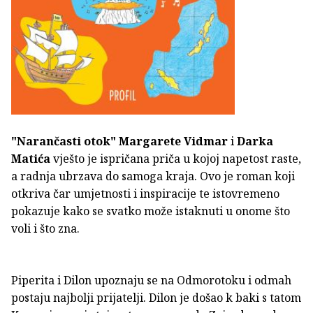
"Narančasti otok"
Margarete Vidmar
i
Darka
Matića
vješto je ispričana priča u kojoj napetost raste,
a radnja ubrzava do samoga kraja. Ovo je roman koji
otkriva čar umjetnosti i inspiracije te istovremeno
pokazuje kako se svatko može istaknuti u onome što
voli i što zna.
Piperita i Dilon upoznaju se na Odmorotoku i odmah
postaju najbolji prijatelji. Dilon je došao k baki s tatom