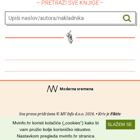
– PRETRAŽI SVE KNJIGE –
Moderna vremena
Sva prava pridržana © MV Info d.o.o. 2026. • Kriv je
Fiktiv
Mvinfo.hr koristi kolačiće („cookies“) kako bi
SLAŽEM SE
O nama
•
Pomoć
•
Uvjeti korištenja
•
RSS kanali
vam pružio bolje korisničko iskustvo.
Nastavkom pregleda mvinfo.hr stranica
Potraži nas na: