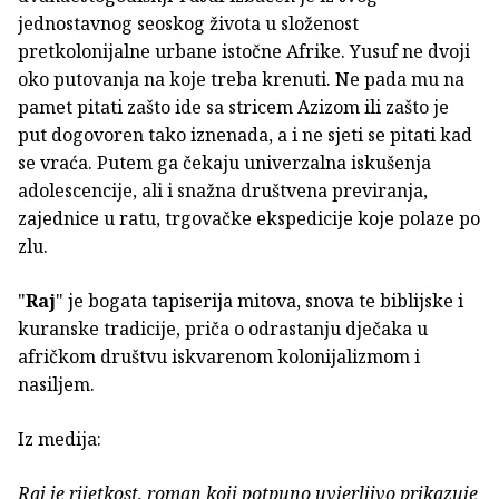
jednostavnog seoskog života u složenost
pretkolonijalne urbane istočne Afrike. Yusuf ne dvoji
oko putovanja na koje treba krenuti. Ne pada mu na
pamet pitati zašto ide sa stricem Azizom ili zašto je
put dogovoren tako iznenada, a i ne sjeti se pitati kad
se vraća. Putem ga čekaju univerzalna iskušenja
adolescencije, ali i snažna društvena previranja,
zajednice u ratu, trgovačke ekspedicije koje polaze po
zlu.
"
Raj
" je bogata tapiserija mitova, snova te biblijske i
kuranske tradicije, priča o odrastanju dječaka u
afričkom društvu iskvarenom kolonijalizmom i
nasiljem.
Iz medija:
Raj je rijetkost, roman koji potpuno uvjerljivo prikazuje