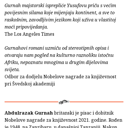
Gurnah majstorski isprepliće Yusufovu priču s većim
povijesnim silama koje mijenjaju kontinent, a sve to
raskošnim, zavodljivim jezikom koji uživa u vlastitoj
moći pripovijedanja.
The Los Angeles Times
Gurnahovi romani uzmiču od stereotipnih opisa i
otvaraju nam pogled na kulturno raznoliku istočnu
Afriku, nepoznatu mnogima u drugim dijelovima
svijeta.
Odbor za dodjelu Nobelove nagrade za književnost
pri Švedskoj akademiji
Abdulrazak Gurnah
britanski je pisac i dobitnik
Nobelove nagrade za književnost 2021. godine. Rođen
je 1948. na Zanzibaru, u današnjoj Tanzaniji. Nakon