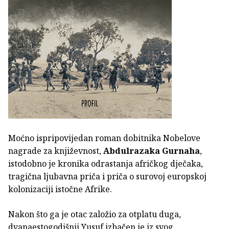
Moćno ispripovijedan roman dobitnika Nobelove
nagrade za književnost,
Abdulrazaka Gurnaha
,
istodobno je kronika odrastanja afričkog dječaka,
tragična ljubavna priča i priča o surovoj europskoj
kolonizaciji istočne Afrike.
Nakon što ga je otac založio za otplatu duga,
dvanaestogodišnji Yusuf izbačen je iz svog