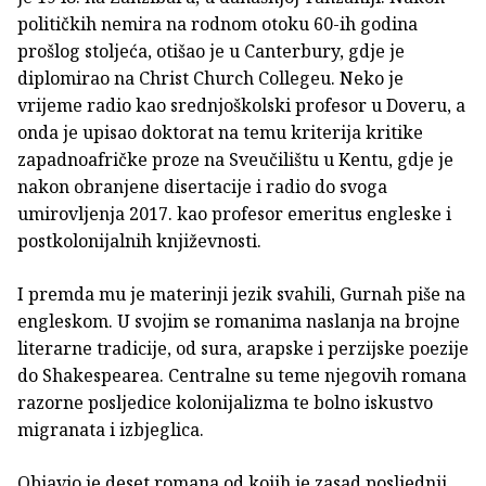
političkih nemira na rodnom otoku 60-ih godina
prošlog stoljeća, otišao je u Canterbury, gdje je
diplomirao na Christ Church Collegeu. Neko je
vrijeme radio kao srednjoškolski profesor u Doveru, a
onda je upisao doktorat na temu kriterija kritike
zapadnoafričke proze na Sveučilištu u Kentu, gdje je
nakon obranjene disertacije i radio do svoga
umirovljenja 2017. kao profesor emeritus engleske i
postkolonijalnih književnosti.
I premda mu je materinji jezik svahili, Gurnah piše na
engleskom. U svojim se romanima naslanja na brojne
literarne tradicije, od sura, arapske i perzijske poezije
do Shakespearea. Centralne su teme njegovih romana
razorne posljedice kolonijalizma te bolno iskustvo
migranata i izbjeglica.
Objavio je deset romana od kojih je zasad posljednji