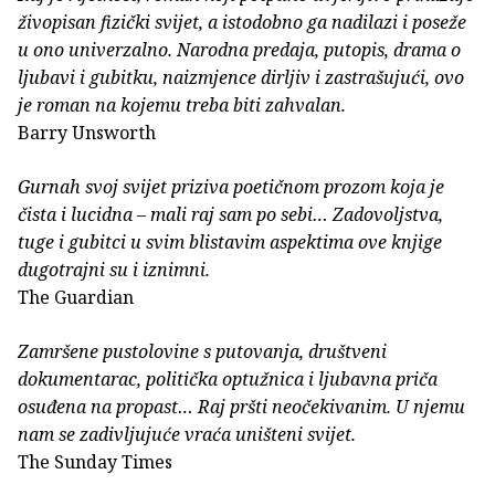
živopisan fizički svijet, a istodobno ga nadilazi i poseže
u ono univerzalno. Narodna predaja, putopis, drama o
ljubavi i gubitku, naizmjence dirljiv i zastrašujući, ovo
je roman na kojemu treba biti zahvalan.
Barry Unsworth
Gurnah svoj svijet priziva poetičnom prozom koja je
čista i lucidna – mali raj sam po sebi… Zadovoljstva,
tuge i gubitci u svim blistavim aspektima ove knjige
dugotrajni su i iznimni.
The Guardian
Zamršene pustolovine s putovanja, društveni
dokumentarac, politička optužnica i ljubavna priča
osuđena na propast… Raj pršti neočekivanim. U njemu
nam se zadivljujuće vraća uništeni svijet.
The Sunday Times