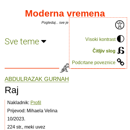
Moderna vremena
Pogledaj... sve je puno knjiga.
Sve teme
Visoki kontrast
Čitljiv slog
Podcrtane poveznice
ABDULRAZAK GURNAH
Raj
Nakladnik:
Profil
Prijevod: Mihaela Velina
10/2023.
224 str., meki uvez