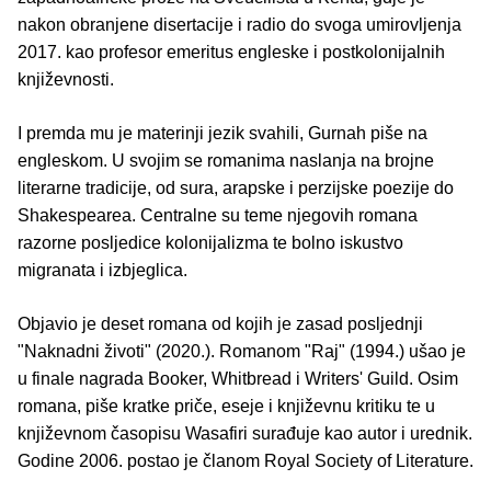
nakon obranjene disertacije i radio do svoga umirovljenja
2017. kao profesor emeritus engleske i postkolonijalnih
književnosti.
I premda mu je materinji jezik svahili, Gurnah piše na
engleskom. U svojim se romanima naslanja na brojne
literarne tradicije, od sura, arapske i perzijske poezije do
Shakespearea. Centralne su teme njegovih romana
razorne posljedice kolonijalizma te bolno iskustvo
migranata i izbjeglica.
Objavio je deset romana od kojih je zasad posljednji
"Naknadni životi" (2020.). Romanom "Raj" (1994.) ušao je
u finale nagrada Booker, Whitbread i Writers' Guild. Osim
romana, piše kratke priče, eseje i književnu kritiku te u
književnom časopisu Wasafiri surađuje kao autor i urednik.
Godine 2006. postao je članom Royal Society of Literature.