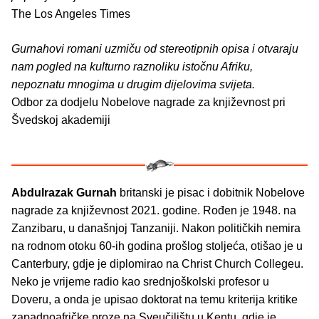
The Los Angeles Times
Gurnahovi romani uzmiču od stereotipnih opisa i otvaraju
nam pogled na kulturno raznoliku istočnu Afriku,
nepoznatu mnogima u drugim dijelovima svijeta.
Odbor za dodjelu Nobelove nagrade za književnost pri
Švedskoj akademiji
Abdulrazak Gurnah
britanski je pisac i dobitnik Nobelove
nagrade za književnost 2021. godine. Rođen je 1948. na
Zanzibaru, u današnjoj Tanzaniji. Nakon političkih nemira
na rodnom otoku 60-ih godina prošlog stoljeća, otišao je u
Canterbury, gdje je diplomirao na Christ Church Collegeu.
Neko je vrijeme radio kao srednjoškolski profesor u
Doveru, a onda je upisao doktorat na temu kriterija kritike
zapadnoafričke proze na Sveučilištu u Kentu, gdje je