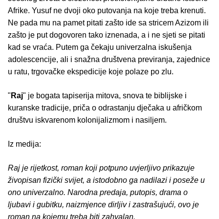
Afrike. Yusuf ne dvoji oko putovanja na koje treba krenuti.
Ne pada mu na pamet pitati zašto ide sa stricem Azizom ili
zašto je put dogovoren tako iznenada, a i ne sjeti se pitati
kad se vraća. Putem ga čekaju univerzalna iskušenja
adolescencije, ali i snažna društvena previranja, zajednice
u ratu, trgovačke ekspedicije koje polaze po zlu.
"
Raj
" je bogata tapiserija mitova, snova te biblijske i
kuranske tradicije, priča o odrastanju dječaka u afričkom
društvu iskvarenom kolonijalizmom i nasiljem.
Iz medija:
Raj je rijetkost, roman koji potpuno uvjerljivo prikazuje
živopisan fizički svijet, a istodobno ga nadilazi i poseže u
ono univerzalno. Narodna predaja, putopis, drama o
ljubavi i gubitku, naizmjence dirljiv i zastrašujući, ovo je
roman na kojemu treba biti zahvalan.