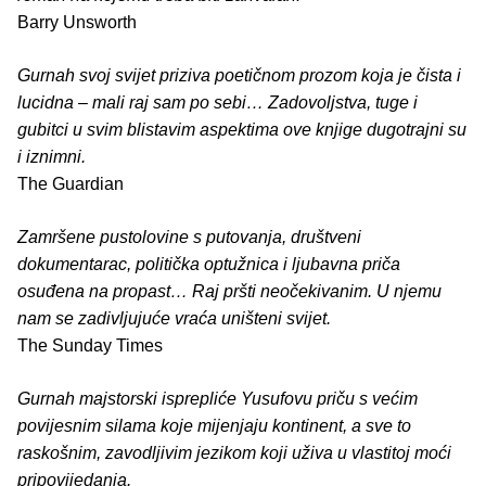
Barry Unsworth
Gurnah svoj svijet priziva poetičnom prozom koja je čista i
lucidna – mali raj sam po sebi… Zadovoljstva, tuge i
gubitci u svim blistavim aspektima ove knjige dugotrajni su
i iznimni.
The Guardian
Zamršene pustolovine s putovanja, društveni
dokumentarac, politička optužnica i ljubavna priča
osuđena na propast… Raj pršti neočekivanim. U njemu
nam se zadivljujuće vraća uništeni svijet.
The Sunday Times
Gurnah majstorski isprepliće Yusufovu priču s većim
povijesnim silama koje mijenjaju kontinent, a sve to
raskošnim, zavodljivim jezikom koji uživa u vlastitoj moći
pripovijedanja.