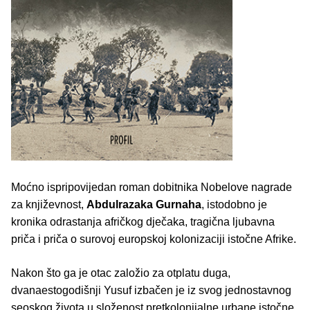
Moćno ispripovijedan roman dobitnika Nobelove nagrade
za književnost,
Abdulrazaka Gurnaha
, istodobno je
kronika odrastanja afričkog dječaka, tragična ljubavna
priča i priča o surovoj europskoj kolonizaciji istočne Afrike.
Nakon što ga je otac založio za otplatu duga,
dvanaestogodišnji Yusuf izbačen je iz svog jednostavnog
seoskog života u složenost pretkolonijalne urbane istočne