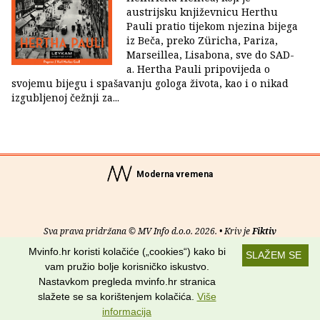
austrijsku književnicu Herthu
Pauli pratio tijekom njezina bijega
iz Beča, preko Züricha, Pariza,
Marseillea, Lisabona, sve do SAD-
a. Hertha Pauli pripovijeda o
svojemu bijegu i spašavanju gologa života, kao i o nikad
izgubljenoj čežnji za...
Moderna vremena
Sva prava pridržana © MV Info d.o.o. 2026. • Kriv je
Fiktiv
Mvinfo.hr koristi kolačiće („cookies“) kako bi
SLAŽEM SE
O nama
•
Pomoć
•
Uvjeti korištenja
•
RSS kanali
vam pružio bolje korisničko iskustvo.
Nastavkom pregleda mvinfo.hr stranica
Potraži nas na:
slažete se sa korištenjem kolačića.
Više
informacija