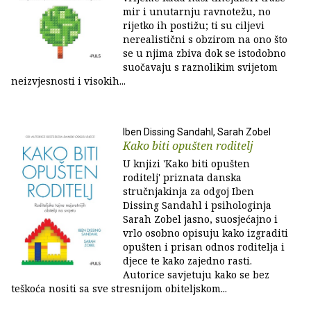
mir i unutarnju ravnotežu, no
rijetko ih postižu; ti su ciljevi
nerealistični s obzirom na ono što
se u njima zbiva dok se istodobno
suočavaju s raznolikim svijetom
neizvjesnosti i visokih...
Iben Dissing Sandahl, Sarah Zobel
Kako biti opušten roditelj
U knjizi 'Kako biti opušten
roditelj' priznata danska
stručnjakinja za odgoj Iben
Dissing Sandahl i psihologinja
Sarah Zobel jasno, suosjećajno i
vrlo osobno opisuju kako izgraditi
opušten i prisan odnos roditelja i
djece te kako zajedno rasti.
Autorice savjetuju kako se bez
teškoća nositi sa sve stresnijom obiteljskom...