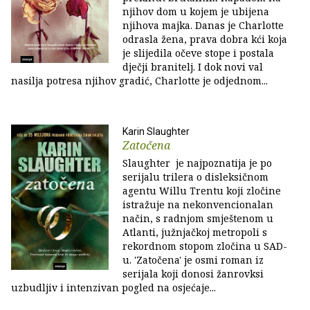
njihov dom u kojem je ubijena
njihova majka. Danas je Charlotte
odrasla žena, prava dobra kći koja
je slijedila očeve stope i postala
dječji branitelj. I dok novi val
nasilja potresa njihov gradić, Charlotte je odjednom...
Karin Slaughter
Zatočena
Slaughter je najpoznatija je po
serijalu trilera o disleksičnom
agentu Willu Trentu koji zločine
istražuje na nekonvencionalan
način, s radnjom smještenom u
Atlanti, južnjačkoj metropoli s
rekordnom stopom zločina u SAD-
u. 'Zatočena' je osmi roman iz
serijala koji donosi žanrovksi
uzbudljiv i intenzivan pogled na osjećaje...