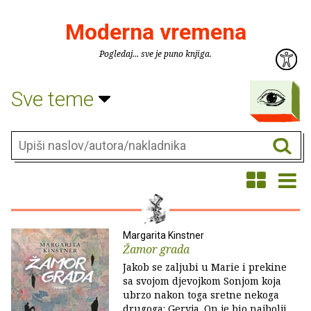
Moderna vremena
Pogledaj... sve je puno knjiga.
Sve teme
Margarita Kinstner
Žamor grada
Jakob se zaljubi u Marie i prekine
sa svojom djevojkom Sonjom koja
ubrzo nakon toga sretne nekoga
drugoga: Geryja. On je bio najbolji