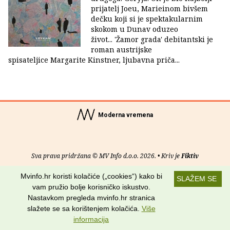
prijatelj Joeu, Marieinom bivšem
dečku koji si je spektakularnim
skokom u Dunav oduzeo
život... 'Žamor grada' debitantski je
roman austrijske
spisateljice Margarite Kinstner, ljubavna priča...
Moderna vremena
Sva prava pridržana © MV Info d.o.o. 2026. • Kriv je
Fiktiv
Mvinfo.hr koristi kolačiće („cookies“) kako bi
O nama
•
Pomoć
•
Uvjeti korištenja
•
RSS kanali
SLAŽEM SE
vam pružio bolje korisničko iskustvo.
Potraži nas na:
Nastavkom pregleda mvinfo.hr stranica
slažete se sa korištenjem kolačića.
Više
informacija