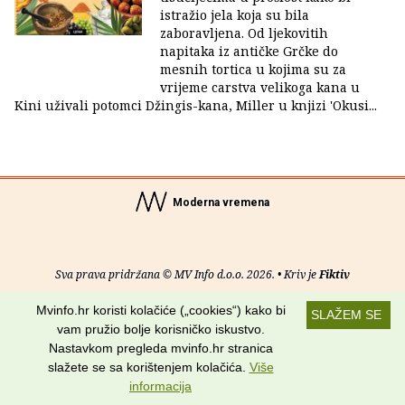
istražio jela koja su bila
zaboravljena. Od ljekovitih
napitaka iz antičke Grčke do
mesnih tortica u kojima su za
vrijeme carstva velikoga kana u
Kini uživali potomci Džingis-kana, Miller u knjizi 'Okusi...
Moderna vremena
Sva prava pridržana © MV Info d.o.o. 2026. • Kriv je
Fiktiv
Mvinfo.hr koristi kolačiće („cookies“) kako bi
O nama
•
Pomoć
•
Uvjeti korištenja
•
RSS kanali
SLAŽEM SE
vam pružio bolje korisničko iskustvo.
Potraži nas na:
Nastavkom pregleda mvinfo.hr stranica
slažete se sa korištenjem kolačića.
Više
informacija