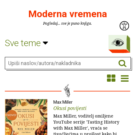
Moderna vremena
Pogledaj... sve je puno knjiga.
Sve teme
Max Miller
Okusi povijesti
Max Miller, voditelj omiljene
YouTube serije 'Tasting History
with Max Miller', vraća se
tisućljećima u prošlost kako bi