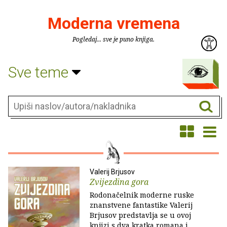
Moderna vremena
Pogledaj... sve je puno knjiga.
Sve teme
Valerij Brjusov
Zvijezdina gora
Rodonačelnik moderne ruske
znanstvene fantastike Valerij
Brjusov predstavlja se u ovoj
knjizi s dva kratka romana i