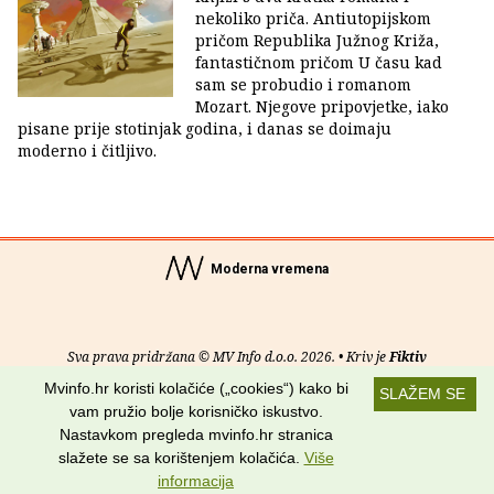
nekoliko priča. Antiutopijskom
pričom Republika Južnog Križa,
fantastičnom pričom U času kad
sam se probudio i romanom
Mozart. Njegove pripovjetke, iako
pisane prije stotinjak godina, i danas se doimaju
moderno i čitljivo.
Moderna vremena
Sva prava pridržana © MV Info d.o.o. 2026. • Kriv je
Fiktiv
Mvinfo.hr koristi kolačiće („cookies“) kako bi
SLAŽEM SE
O nama
•
Pomoć
•
Uvjeti korištenja
•
RSS kanali
vam pružio bolje korisničko iskustvo.
Nastavkom pregleda mvinfo.hr stranica
Potraži nas na:
slažete se sa korištenjem kolačića.
Više
informacija