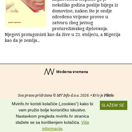
nekoliko godina poslije bijega iz
domovine, nakon što je ondje
određeno vrijeme proveo u
zatvoru zbog javnog
proturežimskog djelovanja.
Njegovi protagonisti kao da žive u 21. stoljeću, a Nigerija
kao da je zemlja...
Moderna vremena
Sva prava pridržana © MV Info d.o.o. 2026. • Kriv je
Fiktiv
Mvinfo.hr koristi kolačiće („cookies“) kako bi
SLAŽEM SE
O nama
•
Pomoć
•
Uvjeti korištenja
•
RSS kanali
vam pružio bolje korisničko iskustvo.
Nastavkom pregleda mvinfo.hr stranica
Potraži nas na:
slažete se sa korištenjem kolačića.
Više
informacija